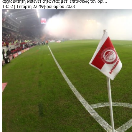
αρχιδιαιτητή Μπένετ ζητώντας μετ’ επιτάσεως τον ορι...
13:52
| Τετάρτη 22 Φεβρουαρίου 2023