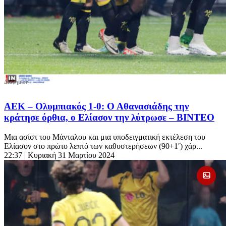
ΑΕΚ – Ολυμπιακός 1-0: Ο Αθανασιάδης την
κράτησε όρθια, ο Ελίασον την λύτρωσε – BINTEO
Μια ασίστ του Μάνταλου και μια υποδειγματική εκτέλεση του
Ελίασον στο πρώτο λεπτό των καθυστερήσεων (90+1′) χάρ...
22:37
| Κυριακή 31 Μαρτίου 2024