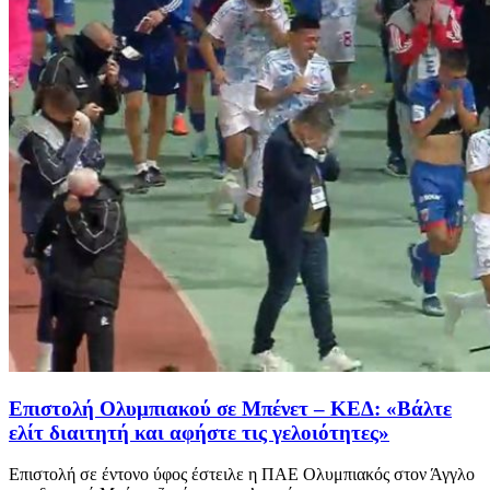
Επιστολή Ολυμπιακού σε Μπένετ – ΚΕΔ: «Βάλτε
ελίτ διαιτητή και αφήστε τις γελοιότητες»
Επιστολή σε έντονο ύφος έστειλε η ΠΑΕ Ολυμπιακός στον Άγγλο