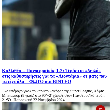
Καλλιθέα – Πανσερραϊκός 1-2: Τεράστιο «διπλό»
στις καθυστερήσεις για τα «Λιοντάρια» σε ματς που
τα είχε όλα – ΦΩΤΟ και ΒΙΝΤΕΟ
Ένα υπέροχο γκολ του πρώτου σκόρερ της Super League, Χέφτε
Μπετανκόρ (9 γκολ) στο 90’+2’ χάρισε στον Πανσερραϊκό τερά...
21:59
| Παρασκευή 22 Νοεμβρίου 2024