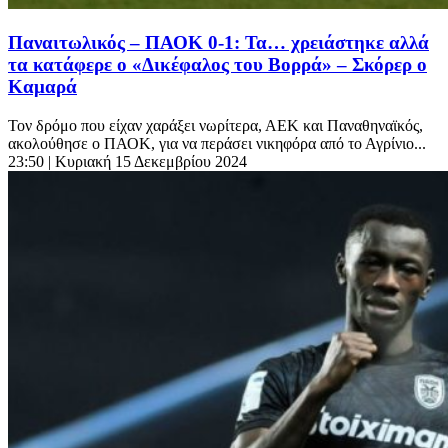
Παναιτωλικός – ΠΑΟΚ 0-1: Τα… χρειάστηκε αλλά
τα κατάφερε ο «Δικέφαλος του Βορρά» – Σκόρερ ο
Καμαρά
Τον δρόμο που είχαν χαράξει νωρίτερα, ΑΕΚ και Παναθηναϊκός,
ακολούθησε ο ΠΑΟΚ, για να περάσει νικηφόρα από το Αγρίνιο...
23:50
| Κυριακή 15 Δεκεμβρίου 2024