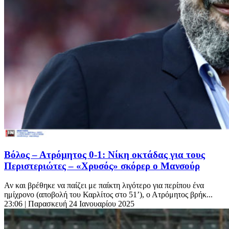
Βόλος – Ατρόμητος 0-1: Νίκη οκτάδας για τους
Περιστεριώτες – «Χρυσός» σκόρερ ο Μανσούρ
Αν και βρέθηκε να παίζει με παίκτη λιγότερο για περίπου ένα
ημίχρονο (αποβολή του Καρλίτος στο 51’), ο Ατρόμητος βρήκ...
23:06
| Παρασκευή 24 Ιανουαρίου 2025