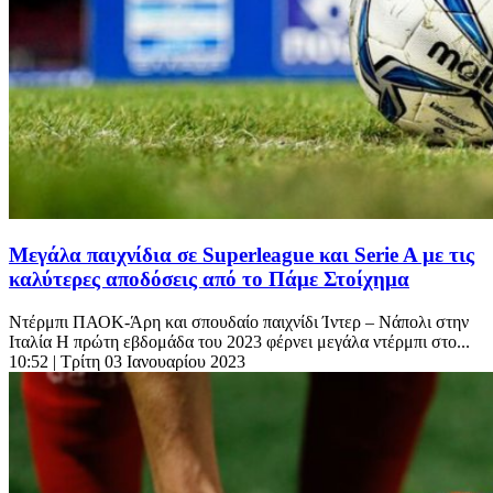
Μεγάλα παιχνίδια σε Superleague και Serie A με τις
καλύτερες αποδόσεις από το Πάμε Στοίχημα
Ντέρμπι ΠΑΟΚ-Άρη και σπουδαίο παιχνίδι Ίντερ – Νάπολι στην
Ιταλία Η πρώτη εβδομάδα του 2023 φέρνει μεγάλα ντέρμπι στο...
10:52
| Τρίτη 03 Ιανουαρίου 2023