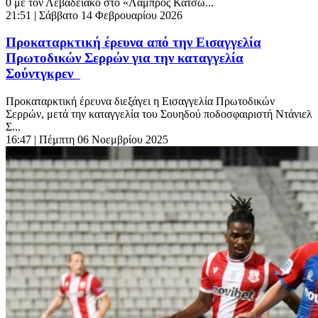
0 με τον Λεβαδειακό στο «Λάμπρος Κατσώ...
21:51
| Σάββατο 14 Φεβρουαρίου 2026
Προκαταρκτική έρευνα από την Εισαγγελία
Πρωτοδικών Σερρών για την καταγγελία
Σούντγκρεν
Προκαταρκτική έρευνα διεξάγει η Εισαγγελία Πρωτοδικών
Σερρών, μετά την καταγγελία του Σουηδού ποδοσφαιριστή Ντάνιελ
Σ...
16:47
| Πέμπτη 06 Νοεμβρίου 2025