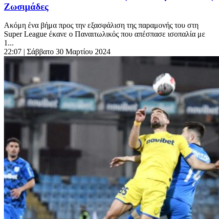
Ζωσιμάδες
Ακόμη ένα βήμα προς την εξασφάλιση της παραμονής του στη
Super League έκανε ο Παναιτωλικός που απέσπασε ισοπαλία με
1...
22:07
| Σάββατο 30 Μαρτίου 2024