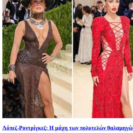
Λόπεζ-Ροντρίγκεζ: Η μάχη των πολυτελών θαλαμηγών