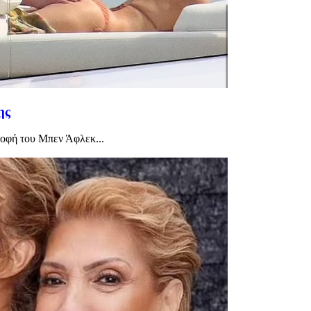
ης
ροφή του Μπεν Άφλεκ...