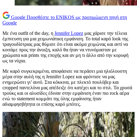
Google
Προσθέστε το ENIKOS ως προτιμώμενη πηγή στη
Google
Με ένα outfit of the day, η
Jennifer Lopez
μας χάρισε την τέλεια
έμπνευση για μια χειμωνιάτικη εμφάνιση. Το total καρό look της
τραγουδίστριας μας θύμισε ότι είναι ακόμα χειμώνας και αντί να
κοιτάμε προς την άνοιξη, καλό θα ήταν να ντυνόμασταν με
χρώματα και prints της εποχής και αν μη τι άλλο από την κορυφή
ως τα νύχια.
Με καρό συγκεκριμένα, αποφάσισε να περάσει μια ηλιόλουστη
μέρα στην αυλή της η Jennifer Lopez και φρόντισε να μας
ενημερώσει γι’ αυτό. Στα κόκκινα, με πλεκτό πουλόβερ και
cropped παντελόνα μας απέδειξε ότι κατέχει και το στιλ. Τα χρυσά
τρούκς και οι αλυσίδες έδιναν στην εμφάνιση έναν πιο rock αέρα
ενώ το statement κομμάτι της όλης εμφάνισης ήταν
αδιαμφησβήτητα οι επίσης καρό μπότες.