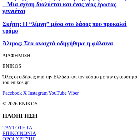
– Μια σχέση διαλύεται και ένας νέος έρωτας
γεννιέται
Σκήτη: Η “λίμνη” μέσα στο δάσος που προκαλεί
τρόμο
Άλιμος: Στα ανοιχτά οδηγήθηκε η φάλαινα
ΔΙΑΦΗΜΙΣΗ
ENIKOS
Όλες οι ειδήσεις από την Ελλάδα και τον κόσμο με την εγκυρότητα
του enikos.gr.
Facebook
X
Instagram
YouTube
Viber
© 2026 ENIKOS
ΠΛΟΗΓΗΣΗ
ΤΑΥΤΟΤΗΤΑ
ΕΠΙΚΟΙΝΩΝΙΑ
ΟΡΟΙ ΧΡΗΣΗΣ