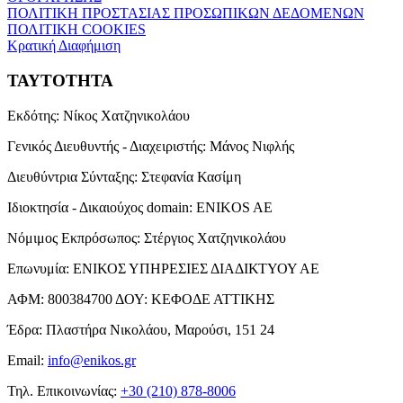
ΠΟΛΙΤΙΚΗ ΠΡΟΣΤΑΣΙΑΣ ΠΡΟΣΩΠΙΚΩΝ ΔΕΔΟΜΕΝΩΝ
ΠΟΛΙΤΙΚΗ COOKIES
Κρατική Διαφήμιση
ΤΑΥΤΟΤΗΤΑ
Εκδότης:
Νίκος Χατζηνικολάου
Γενικός Διευθυντής - Διαχειριστής:
Μάνος Νιφλής
Διευθύντρια Σύνταξης:
Στεφανία Κασίμη
Ιδιοκτησία - Δικαιούχος domain:
ENIKOS AE
Νόμιμος Εκπρόσωπος:
Στέργιος Χατζηνικολάου
Επωνυμία:
ΕΝΙΚΟΣ ΥΠΗΡΕΣΙΕΣ ΔΙΑΔΙΚΤΥΟΥ ΑΕ
ΑΦΜ:
800384700
ΔΟΥ:
ΚΕΦΟΔΕ ΑΤΤΙΚΗΣ
Έδρα:
Πλαστήρα Νικολάου, Μαρούσι, 151 24
Email:
info@enikos.gr
Τηλ. Επικοινωνίας:
+30 (210) 878-8006