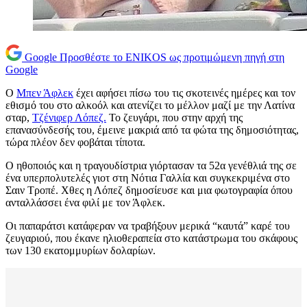
Google
Προσθέστε το ENIKOS ως προτιμώμενη πηγή στη
Google
Ο
Μπεν Άφλεκ
έχει αφήσει πίσω του τις σκοτεινές ημέρες και τον
εθισμό του στο αλκοόλ και ατενίζει το μέλλον μαζί με την Λατίνα
σταρ,
Τζένιφερ Λόπεζ.
Το ζευγάρι, που στην αρχή της
επανασύνδεσής του, έμεινε μακριά από τα φώτα της δημοσιότητας,
τώρα πλέον δεν φοβάται τίποτα.
Ο ηθοποιός και η τραγουδίστρια γιόρτασαν τα 52α γενέθλιά της σε
ένα υπερπολυτελές γιοτ στη Νότια Γαλλία και συγκεκριμένα στο
Σαιν Τροπέ. Χθες η Λόπεζ δημοσίευσε και μια φωτογραφία όπου
ανταλλάσσει ένα φιλί με τον Άφλεκ.
Οι παπαράτσι κατάφεραν να τραβήξουν μερικά “καυτά” καρέ του
ζευγαριού, που έκανε ηλιοθεραπεία στο κατάστρωμα του σκάφους
των 130 εκατομμυρίων δολαρίων.