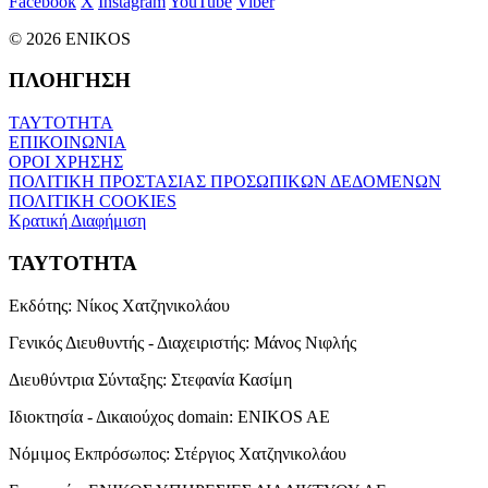
Facebook
X
Instagram
YouTube
Viber
© 2026 ENIKOS
ΠΛΟΗΓΗΣΗ
ΤΑΥΤΟΤΗΤΑ
ΕΠΙΚΟΙΝΩΝΙΑ
ΟΡΟΙ ΧΡΗΣΗΣ
ΠΟΛΙΤΙΚΗ ΠΡΟΣΤΑΣΙΑΣ ΠΡΟΣΩΠΙΚΩΝ ΔΕΔΟΜΕΝΩΝ
ΠΟΛΙΤΙΚΗ COOKIES
Κρατική Διαφήμιση
ΤΑΥΤΟΤΗΤΑ
Εκδότης:
Νίκος Χατζηνικολάου
Γενικός Διευθυντής - Διαχειριστής:
Μάνος Νιφλής
Διευθύντρια Σύνταξης:
Στεφανία Κασίμη
Ιδιοκτησία - Δικαιούχος domain:
ENIKOS AE
Νόμιμος Εκπρόσωπος:
Στέργιος Χατζηνικολάου