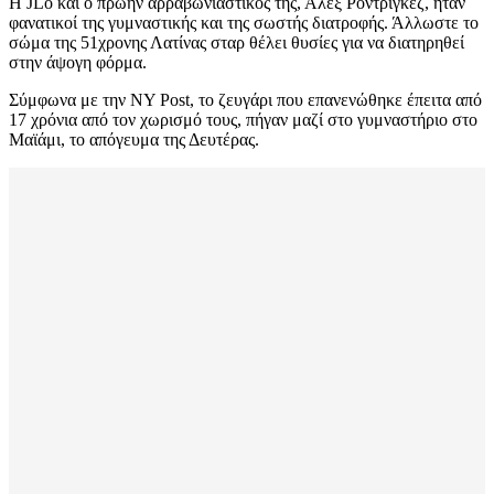
Η JLo και ο πρώην αρραβωνιαστικός της, Άλεξ Ροντρίγκεζ, ήταν
φανατικοί της γυμναστικής και της σωστής διατροφής. Άλλωστε το
σώμα της 51χρονης Λατίνας σταρ θέλει θυσίες για να διατηρηθεί
στην άψογη φόρμα.
Σύμφωνα με την NY Post, το ζευγάρι που επανενώθηκε έπειτα από
17 χρόνια από τον χωρισμό τους, πήγαν μαζί στο γυμναστήριο στο
Μαϊάμι, το απόγευμα της Δευτέρας.