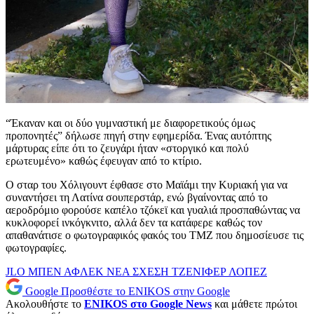
“Έκαναν και οι δύο γυμναστική με διαφορετικούς όμως
προπονητές” δήλωσε πηγή στην εφημερίδα. Ένας αυτόπτης
μάρτυρας είπε ότι το ζευγάρι ήταν «στοργικό και πολύ
ερωτευμένο» καθώς έφευγαν από το κτίριο.
Ο σταρ του Χόλιγουντ έφθασε στο Μαϊάμι την Κυριακή για να
συναντήσει τη Λατίνα σουπερστάρ, ενώ βγαίνοντας από το
αεροδρόμιο φορούσε καπέλο τζόκεϊ και γυαλιά προσπαθώντας να
κυκλοφορεί ινκόγκνιτο, αλλά δεν τα κατάφερε καθώς τον
απαθανάτισε ο φωτογραφικός φακός του ΤΜΖ που δημοσίευσε τις
φωτογραφίες.
JLO
ΜΠΕΝ ΑΦΛΕΚ
ΝΕΑ
ΣΧΕΣΗ
ΤΖΕΝΙΦΕΡ ΛΟΠΕΖ
Google
Προσθέστε το ENIKOS στην Google
Ακολουθήστε το
ENIKOS στο Google News
και μάθετε πρώτοι