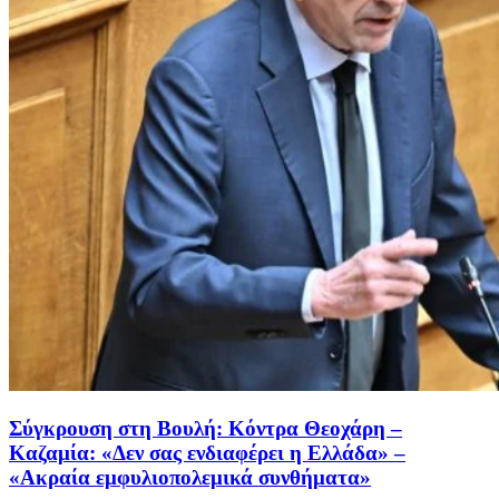
Σύγκρουση στη Βουλή: Κόντρα Θεοχάρη –
Καζαμία: «Δεν σας ενδιαφέρει η Ελλάδα» –
«Ακραία εμφυλιοπολεμικά συνθήματα»