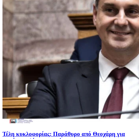
Τέλη κυκλοφορίας: Παράθυρο από Θεοχάρη για