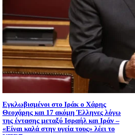
Εγκλωβισμένοι στο Ιράκ ο Χάρης
Θεοχάρης και 17 ακόμη Έλληνες λόγω
της έντασης μεταξύ Ισραήλ και Ιράν –
«Είναι καλά στην υγεία τους» λέει το