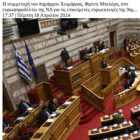
Η συμμετοχή του δημάρχου Χειμάρρας, Φρέντι Μπελέρη, στο
ευρωψηφοδέλτιο της ΝΔ για τις επικείμενες ευρωεκλογές της 9ης...
17:37
| Πέμπτη 18 Απριλίου 2024