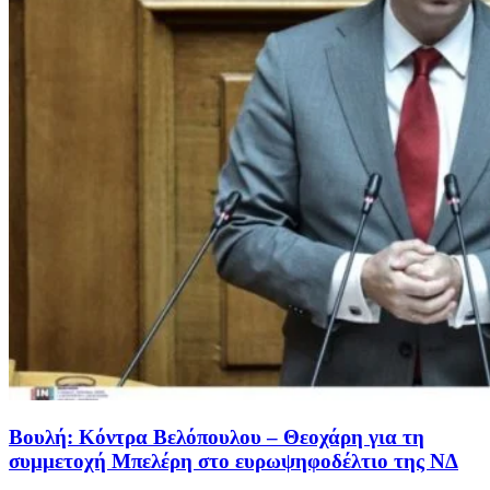
Βουλή: Κόντρα Βελόπουλου – Θεοχάρη για τη
συμμετοχή Μπελέρη στο ευρωψηφοδέλτιο της ΝΔ