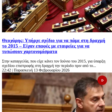
Θεοχάρης: Υπήρχε σχέδιο για να πάμε στη δραχμή
το 2015 – Είχαν επαφές με εταιρείες για να
τυπώσουν χαρτονομίσματα
Στην καταγγελία, που είχε κάνει τον Ιούνιο του 2015, για ύπαρξη
σχεδίου επιστροφής στη δραχμή την περίοδο πριν από το...
22:42
| Παρασκευή 13 Φεβρουαρίου 2026