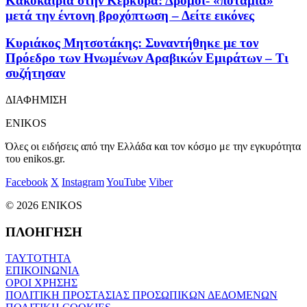
Κακοκαιρία στην Κέρκυρα: Δρόμοι- «ποτάμια»
μετά την έντονη βροχόπτωση – Δείτε εικόνες
Κυριάκος Μητσοτάκης: Συναντήθηκε με τον
Πρόεδρο των Ηνωμένων Αραβικών Εμιράτων – Τι
συζήτησαν
ΔΙΑΦΗΜΙΣΗ
ENIKOS
Όλες οι ειδήσεις από την Ελλάδα και τον κόσμο με την εγκυρότητα
του enikos.gr.
Facebook
X
Instagram
YouTube
Viber
© 2026 ENIKOS
ΠΛΟΗΓΗΣΗ
ΤΑΥΤΟΤΗΤΑ
ΕΠΙΚΟΙΝΩΝΙΑ
ΟΡΟΙ ΧΡΗΣΗΣ
ΠΟΛΙΤΙΚΗ ΠΡΟΣΤΑΣΙΑΣ ΠΡΟΣΩΠΙΚΩΝ ΔΕΔΟΜΕΝΩΝ