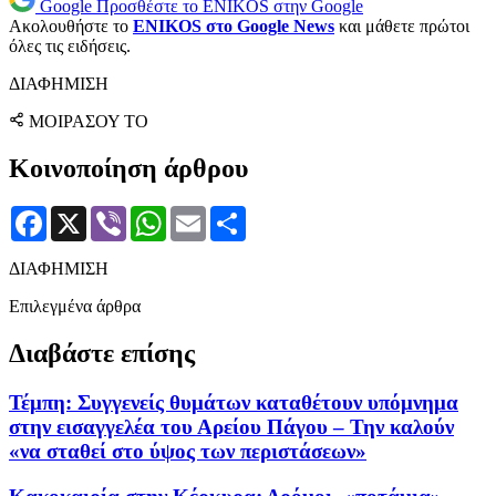
Google
Προσθέστε το ENIKOS στην Google
Ακολουθήστε το
ENIKOS στο Google News
και μάθετε πρώτοι
όλες τις ειδήσεις.
ΔΙΑΦΗΜΙΣΗ
ΜΟΙΡΑΣΟΥ ΤΟ
Κοινοποίηση άρθρου
Facebook
X
Viber
WhatsApp
Email
Μοιραστείτε
ΔΙΑΦΗΜΙΣΗ
Επιλεγμένα άρθρα
Διαβάστε επίσης
Τέμπη: Συγγενείς θυμάτων καταθέτουν υπόμνημα
στην εισαγγελέα του Αρείου Πάγου – Την καλούν
«να σταθεί στο ύψος των περιστάσεων»