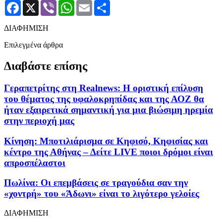
Facebook
X
Viber
WhatsApp
Email
Μοιραστείτε
ΔΙΑΦΗΜΙΣΗ
Επιλεγμένα άρθρα
Διαβάστε επίσης
Γεραπετρίτης στη Realnews: Η οριστική επίλυση
του θέματος της υφαλοκρηπίδας και της ΑΟΖ θα
ήταν εξαιρετικά σημαντική για μια βιώσιμη ηρεμία
στην περιοχή μας
Κίνηση: Μποτιλιάρισμα σε Κηφισό, Κηφισίας και
κέντρο της Αθήνας – Δείτε LIVE ποιοι δρόμοι είναι
απροσπέλαστοι
Πωλίνα: Οι επεμβάσεις σε τραγούδια σαν την
«χοντρή» του «Άδωνι» είναι το λιγότερο γελοίες
ΔΙΑΦΗΜΙΣΗ