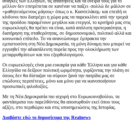
ανάγκες των Ελλήνων, τις απαιτήσεις και τα όνειρά τους για το
μέλλον δεν επιτρέπεται σε κανέναν να παίζει -πολλώ δε μάλλον σε
«μαθητευόμενους μάγους» όπως ο κ. Κασσελάκης- και επειδή οι
κίνδυνοι που διατρέχει η χώρα μας να παρεκκλίνει από την τροχιά
της προόδου παραμένουν μεγάλοι και ενεργοί, το κριτήριό μας στις
ευρωεκλογές θα πρέπει να είναι, κατά απόλυτη προτεραιότητα, η
διατήρηση της σταθερότητας, σε δημοσιονομικό, πολιτικό αλλά και
κοινωνικό επίπεδο. Το να ανανεώσουμε έμπρακτα την
εμπιστοσύνη στη Νέα Δημοκρατία, τη μόνη δύναμη που μπορεί να
εγγυηθεί την αδιασάλευτη πορεία προς την ολοκλήρωση των
μεταρρυθμίσεων και του εξορθολογισμού.
Οι ευρωεκλογές είναι μια ευκαιρία για κάθε Έλληνα και για κάθε
Ελληνίδα να δείξουν πολιτική ωριμότητα, γυρίζοντας την πλάτη σε
όσους δεν θα δίσταζαν να σύρουν ξανά την πατρίδα μας σε
επώδυνες περιπέτειες, μόνο και μόνο για να ικανοποιήσουν
προσωπικές φιλοδοξίες.
Με τη Νέα Δημοκρατία πιο ισχυρή στο Ευρωκοινοβούλιο, τα
φαντάσματα του παρελθόντος θα αποσυρθούν εκεί όπου τους
αξίζει, στο περιθώριο και στις υποσημειώσεις της Ιστορίας.
Διαβάστε εδώ το δημοσίευμα της Realnews