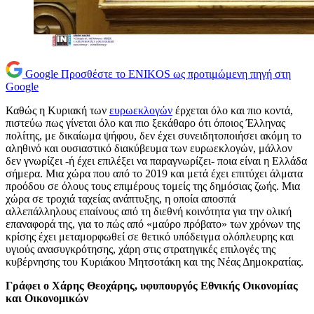
Google
Προσθέστε το ENIKOS ως προτιμώμενη πηγή στη
Google
Καθώς η Κυριακή των
ευρωεκλογών
έρχεται όλο και πιο κοντά,
πιστεύω πως γίνεται όλο και πιο ξεκάθαρο ότι όποιος Έλληνας
πολίτης, με δικαίωμα ψήφου, δεν έχει συνειδητοποιήσει ακόμη το
αληθινό και ουσιαστικό διακύβευμα των ευρωεκλογών, μάλλον
δεν γνωρίζει -ή έχει επιλέξει να παραγνωρίζει- ποια είναι η Ελλάδα
σήμερα. Μια χώρα που από το 2019 και μετά έχει επιτύχει άλματα
προόδου σε όλους τους επιμέρους τομείς της δημόσιας ζωής. Μια
χώρα σε τροχιά ταχείας ανάπτυξης, η οποία αποσπά
αλλεπάλληλους επαίνους από τη διεθνή κοινότητα για την ολική
επαναφορά της, για το πώς από «μαύρο πρόβατο» των χρόνων της
κρίσης έχει μεταμορφωθεί σε θετικό υπόδειγμα ολόπλευρης και
υγιούς ανασυγκρότησης, χάρη στις στρατηγικές επιλογές της
κυβέρνησης του Κυριάκου Μητσοτάκη και της Νέας Δημοκρατίας.
Γράφει ο Χάρης Θεοχάρης, υφυπουργός Εθνικής Οικονομίας
και Οικονομικών