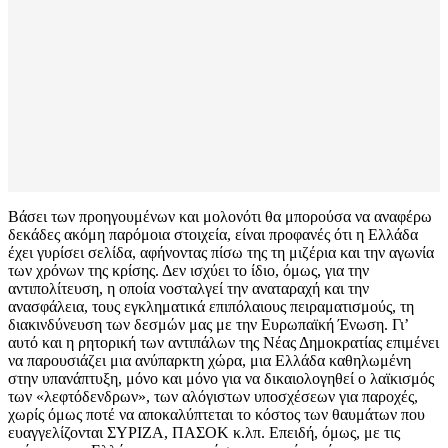
Βάσει των προηγουμένων και μολονότι θα μπορούσα να αναφέρω
δεκάδες ακόμη παρόμοια στοιχεία, είναι προφανές ότι η Ελλάδα
έχει γυρίσει σελίδα, αφήνοντας πίσω της τη μιζέρια και την αγωνία
των χρόνων της κρίσης. Δεν ισχύει το ίδιο, όμως, για την
αντιπολίτευση, η οποία νοσταλγεί την αναταραχή και την
ανασφάλεια, τους εγκληματικά επιπόλαιους πειραματισμούς, τη
διακινδύνευση των δεσμών μας με την Ευρωπαϊκή Ένωση. Γι’
αυτό και η ρητορική των αντιπάλων της Νέας Δημοκρατίας επιμένει
να παρουσιάζει μια ανύπαρκτη χώρα, μια Ελλάδα καθηλωμένη
στην υπανάπτυξη, μόνο και μόνο για να δικαιολογηθεί ο λαϊκισμός
των «λεφτόδενδρων», των αλόγιστων υποσχέσεων για παροχές,
χωρίς όμως ποτέ να αποκαλύπτεται το κόστος των θαυμάτων που
ευαγγελίζονται ΣΥΡΙΖΑ, ΠΑΣΟΚ κ.λπ. Επειδή, όμως, με τις