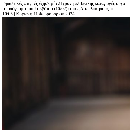
Εφιαλτικές στιγμές έζησε μία 21χρονη αλβανικής καταγωγής αργά
το απόγευμα του Σαββάτου (10/02) στους Αμπελόκηπους, ότ...
10:05
| Κυριακή 11 Φεβρουαρίου 2024