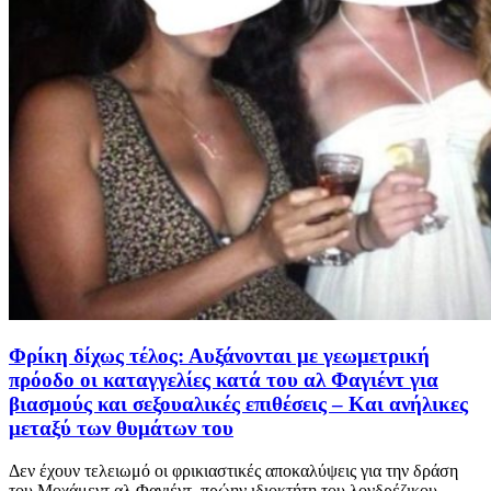
Φρίκη δίχως τέλος: Αυξάνονται με γεωμετρική
πρόοδο οι καταγγελίες κατά του αλ Φαγιέντ για
βιασμούς και σεξουαλικές επιθέσεις – Και ανήλικες
μεταξύ των θυμάτων του
Δεν έχουν τελειωμό οι φρικιαστικές αποκαλύψεις για την δράση
του Μοχάμεντ αλ Φαγιέντ, πρώην ιδιοκτήτη του λονδρέζικου...