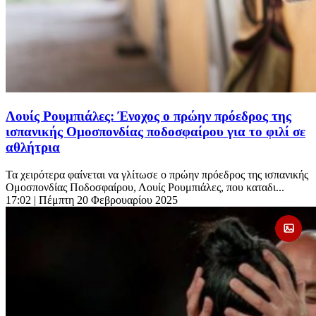
Λουίς Ρουμπιάλες: Ένοχος ο πρώην πρόεδρος της
ισπανικής Ομοσπονδίας ποδοσφαίρου για το φιλί σε
αθλήτρια
Τα χειρότερα φαίνεται να γλίτωσε ο πρώην πρόεδρος της ισπανικής
Ομοσπονδίας Ποδοσφαίρου, Λουίς Ρουμπιάλες, που καταδι...
17:02
| Πέμπτη 20 Φεβρουαρίου 2025