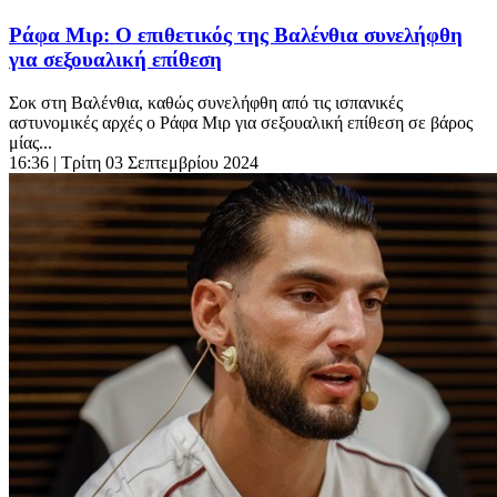
Ράφα Μιρ: Ο επιθετικός της Βαλένθια συνελήφθη
για σεξουαλική επίθεση
Σοκ στη Βαλένθια, καθώς συνελήφθη από τις ισπανικές
αστυνομικές αρχές ο Ράφα Μιρ για σεξουαλική επίθεση σε βάρος
μίας...
16:36
| Τρίτη 03 Σεπτεμβρίου 2024