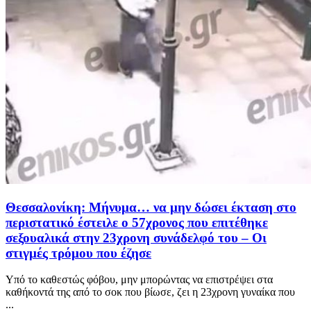
Θεσσαλονίκη: Μήνυμα… να μην δώσει έκταση στο
περιστατικό έστειλε ο 57χρονος που επιτέθηκε
σεξουαλικά στην 23χρονη συνάδελφό του – Οι
στιγμές τρόμου που έζησε
Υπό το καθεστώς φόβου, μην μπορώντας να επιστρέψει στα
καθήκοντά της από το σοκ που βίωσε, ζει η 23χρονη γυναίκα που
...