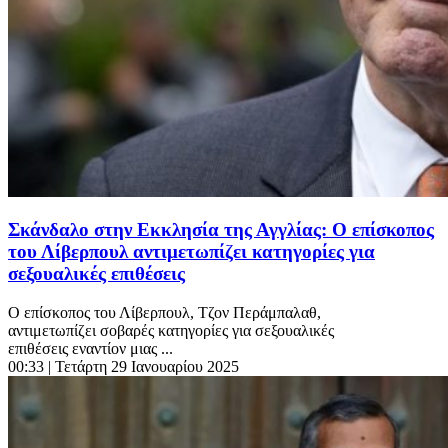
Σκάνδαλο στην Εκκλησία της Αγγλίας: Ο επίσκοπος
του Λίβερπουλ αντιμετωπίζει κατηγορίες για
σεξουαλικές επιθέσεις
Ο επίσκοπος του Λίβερπουλ, Τζον Περάμπαλαθ,
αντιμετωπίζει σοβαρές κατηγορίες για σεξουαλικές
επιθέσεις εναντίον μιας ...
00:33
| Τετάρτη 29 Ιανουαρίου 2025