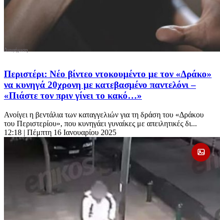
Περιστέρι: Νέο βίντεο ντοκουμέντο με τον «Δράκο»
να κυνηγά 20χρονη με κατεβασμένο παντελόνι –
«Πιάστε τον πριν γίνει το κακό…»
Ανοίγει η βεντάλια των καταγγελιών για τη δράση του «Δράκου
του Περιστερίου», που κυνηγάει γυναίκες με απειλητικές δι...
12:18
| Πέμπτη 16 Ιανουαρίου 2025