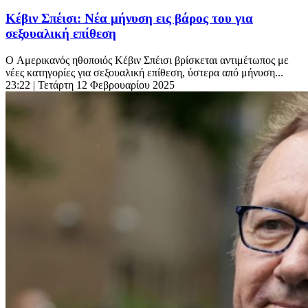
Κέβιν Σπέισι: Νέα μήνυση εις βάρος του για
σεξουαλική επίθεση
Ο Aμερικανός ηθοποιός Κέβιν Σπέισι βρίσκεται αντιμέτωπος με
νέες κατηγορίες για σεξουαλική επίθεση, ύστερα από μήνυση...
23:22
| Τετάρτη 12 Φεβρουαρίου 2025