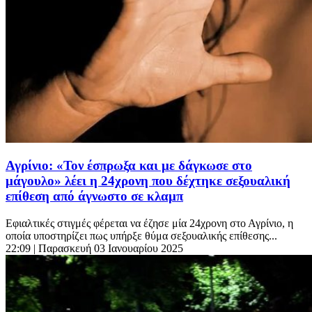
Αγρίνιο: «Τον έσπρωξα και με δάγκωσε στο
μάγουλο» λέει η 24χρονη που δέχτηκε σεξουαλική
επίθεση από άγνωστο σε κλαμπ
Εφιαλτικές στιγμές φέρεται να έζησε μία 24χρονη στο Αγρίνιο, η
οποία υποστηρίζει πως υπήρξε θύμα σεξουαλικής επίθεσης...
22:09
| Παρασκευή 03 Ιανουαρίου 2025