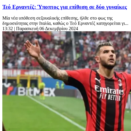
Τεό Ερναντέζ: Ύποπτος για επίθεση σε δύο γυναίκες
Μία νέα υπόθεση σεξουαλικής επίθεσης, ήλθε στο φως της
δημοσιότητας στην Ιταλία, καθώς ο Τεό Ερναντέζ κατηγορείται γι...
13:32
| Παρασκευή 06 Δεκεμβρίου 2024