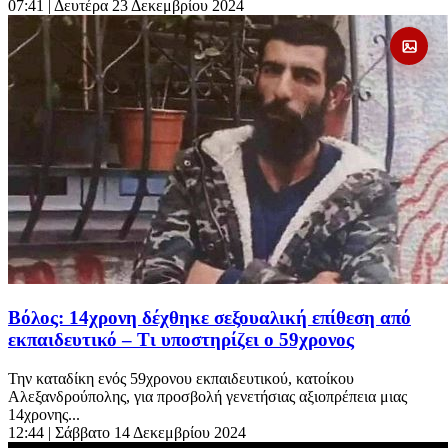
07:41
| Δευτέρα 23 Δεκεμβρίου 2024
Βόλος: 14χρονη δέχθηκε σεξουαλική επίθεση από
εκπαιδευτικό – Τι υποστηρίζει ο 59χρονος
Την καταδίκη ενός 59χρονου εκπαιδευτικού, κατοίκου
Αλεξανδρούπολης, για προσβολή γενετήσιας αξιοπρέπεια μιας
14χρονης...
12:44
| Σάββατο 14 Δεκεμβρίου 2024