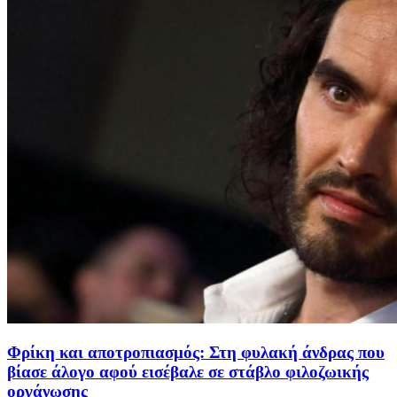
Φρίκη και αποτροπιασμός: Στη φυλακή άνδρας που
βίασε άλογο αφού εισέβαλε σε στάβλο φιλοζωικής
οργάνωσης