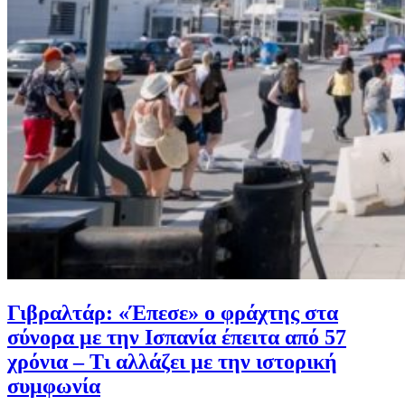
Γιβραλτάρ: «Έπεσε» ο φράχτης στα
σύνορα με την Ισπανία έπειτα από 57
χρόνια – Τι αλλάζει με την ιστορική
συμφωνία