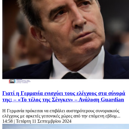
Γιατί η Γερμανία ενισχύει τους ελέγχους στα σύνορά
της; – «Το τέλος της Σένγκεν» – Ανάλυση Guardian
Η Γερμανία πρόκειται να επιβάλει αυστηρότερους συνοριακούς
ελέγχους με αρκετές γειτονικές χώρες από την επόμενη εβδομ...
14:58
| Τετάρτη 11 Σεπτεμβρίου 2024