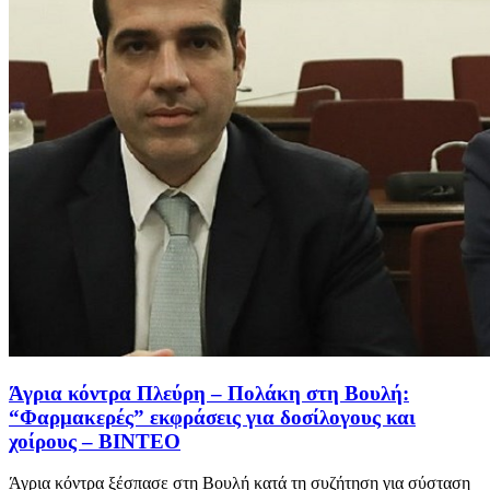
Άγρια κόντρα Πλεύρη – Πολάκη στη Βουλή:
“Φαρμακερές” εκφράσεις για δοσίλογους και
χοίρους – ΒΙΝΤΕΟ
Άγρια κόντρα ξέσπασε στη Βουλή κατά τη συζήτηση για σύσταση