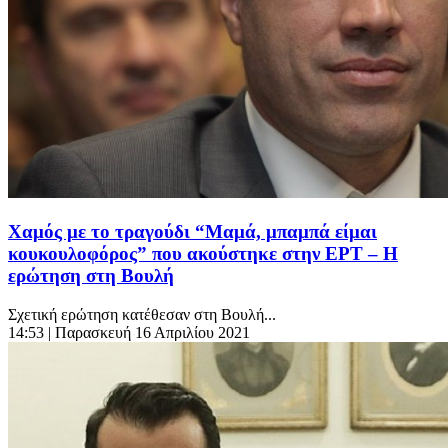
Χαμός με το τραγούδι “Μαμά, μπαμπά είμαι
κουκουλοφόρος” που ακούστηκε στην ΕΡΤ – Η
ερώτηση στη Βουλή
Σχετική ερώτηση κατέθεσαν στη Βουλή...
14:53
| Παρασκευή 16 Απριλίου 2021