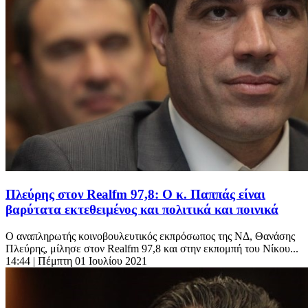
Πλεύρης στον Realfm 97,8: Ο κ. Παππάς είναι
βαρύτατα εκτεθειμένος και πολιτικά και ποινικά
Ο αναπληρωτής κοινοβουλευτικός εκπρόσωπος της ΝΔ, Θανάσης
Πλεύρης, μίλησε στον Realfm 97,8 και στην εκπομπή του Νίκου...
14:44
| Πέμπτη 01 Ιουλίου 2021