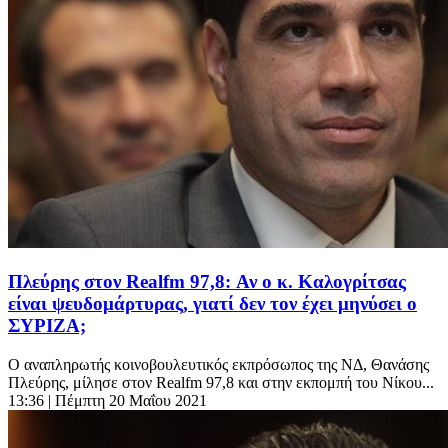
Πλεύρης στον Realfm 97,8: Αν ο κ. Καλογρίτσας
είναι ψευδομάρτυρας, γιατί δεν τον έχει μηνύσει ο
ΣΥΡΙΖΑ;
Ο αναπληρωτής κοινοβουλευτικός εκπρόσωπος της ΝΔ, Θανάσης
Πλεύρης, μίλησε στον Realfm 97,8 και στην εκπομπή του Νίκου...
13:36
| Πέμπτη 20 Μαΐου 2021