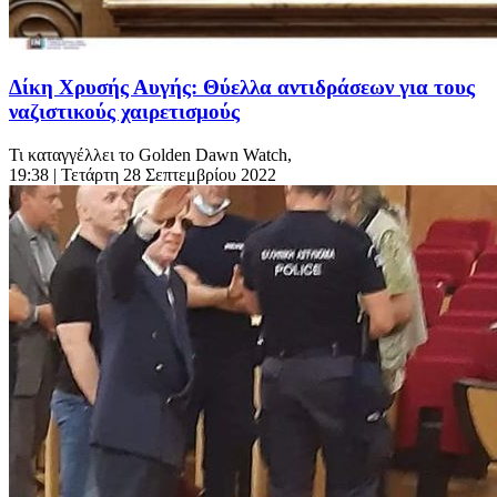
Δίκη Χρυσής Αυγής: Θύελλα αντιδράσεων για τους
ναζιστικούς χαιρετισμούς
Τι καταγγέλλει το Golden Dawn Watch,
19:38
| Τετάρτη 28 Σεπτεμβρίου 2022