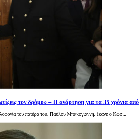
τίζεις τον δρόμο» – Η ανάρτηση για τα 35 χρόνια α
λοφονία του πατέρα του, Παύλου Μπακογιάννη, έκανε ο Κώσ...