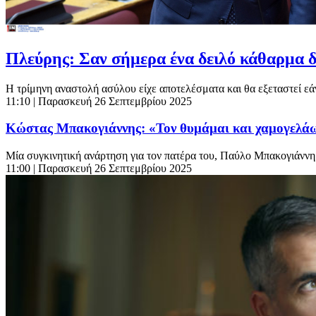
Πλεύρης: Σαν σήμερα ένα δειλό κάθαρμα 
Η τρίμηνη αναστολή ασύλου είχε αποτελέσματα και θα εξεταστεί εά
11:10
| Παρασκευή 26 Σεπτεμβρίου 2025
Κώστας Μπακογιάννης: «Τον θυμάμαι και χαμογελάω,
Μία συγκινητική ανάρτηση για τον πατέρα του, Παύλο Μπακογιάννη 
11:00
| Παρασκευή 26 Σεπτεμβρίου 2025