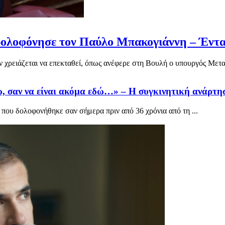
δολοφόνησε τον Παύλο Μπακογιάννη – Έντ
ν χρειάζεται να επεκταθεί, όπως ανέφερε στη Βουλή ο υπουργός Μετ
 σαν να είναι ακόμα εδώ…» – Η συγκινητική ανάρτησ
που δολοφονήθηκε σαν σήμερα πριν από 36 χρόνια από τη ...