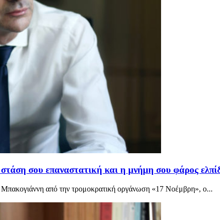
τάση σου επαναστατική και η μνήμη σου φάρος ελπίδ
Μπακογιάννη από την τρομοκρατική οργάνωση «17 Νοέμβρη», ο...