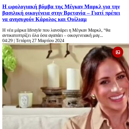
Η ωρολογιακή βόμβα της Μέγκαν Μαρκλ για την
βασιλική οικογένεια στην Βρετανία – Γιατί πρέπει
να ανησυχούν Κάρολος και Ουίλιαμ
H νέα μάρκα lifestyle που λανσάρει η Μέγκαν Μαρκλ, “θα
αντικατοπτρίζει όλα όσα αγαπάει – οικογενειακή μαγ...
04:29
| Τετάρτη 27 Μαρτίου 2024