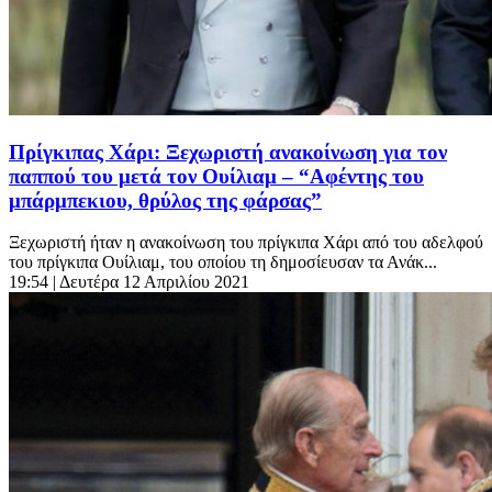
Πρίγκιπας Χάρι: Ξεχωριστή ανακοίνωση για τον
παππού του μετά τον Ουίλιαμ – “Αφέντης του
μπάρμπεκιου, θρύλος της φάρσας”
Ξεχωριστή ήταν η ανακοίνωση του πρίγκιπα Χάρι από του αδελφού
του πρίγκιπα Ουίλιαμ, του οποίου τη δημοσίευσαν τα Ανάκ...
19:54
| Δευτέρα 12 Απριλίου 2021