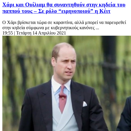
Χάρι και Ουίλιαμ θα συναντηθούν στην κηδεία του
παππού τους – Σε ρόλο “ειρηνοποιού” η Κέιτ
Ο Χάρι βρίσκεται τώρα σε καραντίνα, αλλά μπορεί να παρευρεθεί
στην κηδεία σύμφωνα με κυβερνητικούς κανόνες ...
19:55
| Τετάρτη 14 Απριλίου 2021