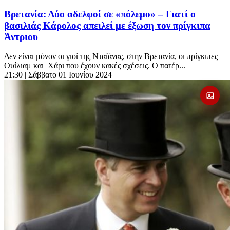
Βρετανία: Δύο αδελφοί σε «πόλεμο» – Γιατί ο
βασιλιάς Κάρολος απειλεί με έξωση τον πρίγκιπα
Άντριου
Δεν είναι μόνον οι γιοί της Νταϊάνας, στην Βρετανία, οι πρίγκιπες
Ουίλιαμ και Χάρι που έχουν κακές σχέσεις. Ο πατέρ...
21:30
| Σάββατο 01 Ιουνίου 2024