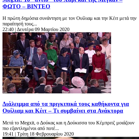
ΦΩΤΟ – BINTEO
Η πρώτη δημόσια συνάντηση με τον Ουίλιαμ και την Κέιτ μετά την
παραίτησή τους...
22:40
| Δευτέρα 09 Μαρτίου 2020
Διάλειμμα από τα πριγκιπικά τους καθήκοντα για
Ουίλιαμ και Κέιτ – Τι συμβαίνει στα Ανάκτορα
Μετά το Megxit, ο Δούκας και η Δούκισσα του Κέμπριτζ μοιάζουν
πιο εξαντλημένοι από ποτέ...
19:41
| Τρίτη 18 Φεβρουαρίου 2020