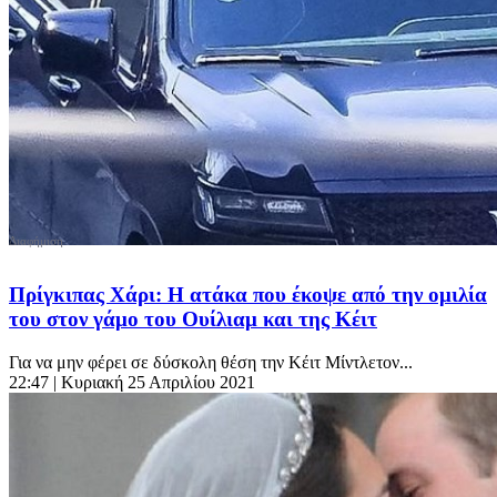
Πρίγκιπας Χάρι: Η ατάκα που έκοψε από την ομιλία
του στον γάμο του Ουίλιαμ και της Κέιτ
Για να μην φέρει σε δύσκολη θέση την Κέιτ Μίντλετον...
22:47
| Κυριακή 25 Απριλίου 2021