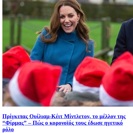
Πρίγκιπας Ουίλιαμ-Κέιτ Μίντλετον, το μέλλον της
“Φίρμας” – Πώς ο κορονοϊός τους έδωσε ηγετικό
ρόλο