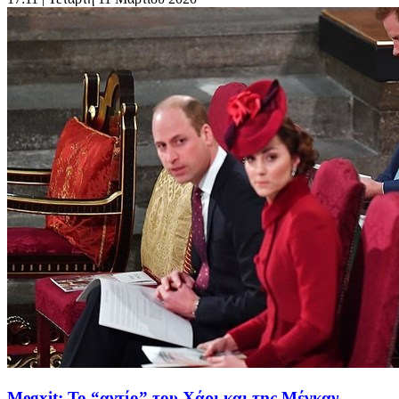
Megxit: Το “αντίο” του Χάρι και της Μέγκαν –