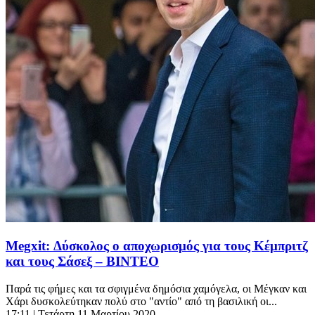
Megxit: Δύσκολος ο αποχωρισμός για τους Κέμπριτζ
και τους Σάσεξ – ΒΙΝΤΕΟ
Παρά τις φήμες και τα σφιγμένα δημόσια χαμόγελα, οι Μέγκαν και
Χάρι δυσκολεύτηκαν πολύ στο "αντίο" από τη βασιλική οι...
17:11
| Τετάρτη 11 Μαρτίου 2020