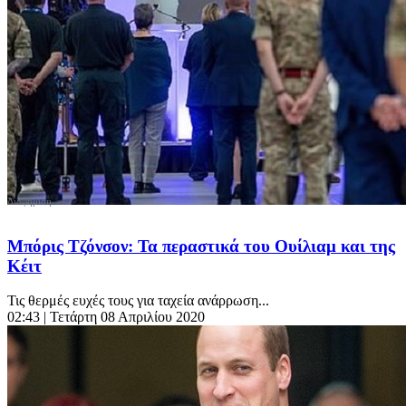
Μπόρις Τζόνσον: Τα περαστικά του Ουίλιαμ και της
Κέιτ
Τις θερμές ευχές τους για ταχεία ανάρρωση...
02:43
| Τετάρτη 08 Απριλίου 2020