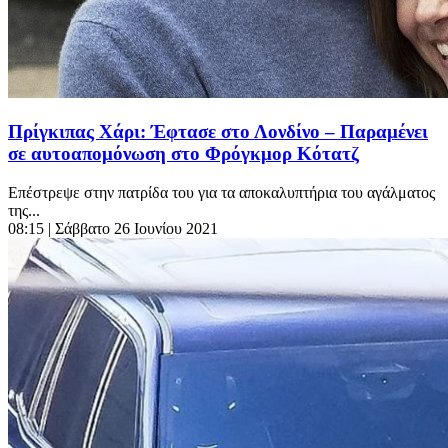
Πρίγκιπας Χάρι: Έφτασε στο Λονδίνο – Παραμένει
σε αυτοαπομόνωση στο Φρόγκμορ Κότατζ
Επέστρεψε στην πατρίδα του για τα αποκαλυπτήρια του αγάλματος
της...
08:15
| Σάββατο 26 Ιουνίου 2021