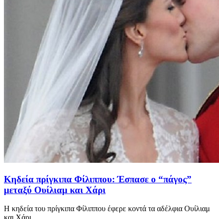
Κηδεία πρίγκιπα Φίλιππου: Έσπασε ο “πάγος”
μεταξύ Ουίλιαμ και Χάρι
Η κηδεία του πρίγκιπα Φίλιππου έφερε κοντά τα αδέλφια Ουίλιαμ
και Χάρι...