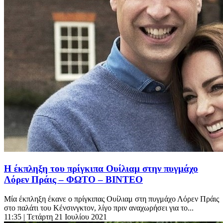
Η έκπληξη του πρίγκιπα Ουίλιαμ στην πυγμάχο
Λόρεν Πράις – ΦΩΤΟ – ΒΙΝΤΕΟ
Μία έκπληξη έκανε ο πρίγκιπας Ουίλιαμ στη πυγμάχο Λόρεν Πράις
στο παλάτι του Κένσινγκτον, λίγο πριν αναχωρήσει για το...
11:35
| Τετάρτη 21 Ιουλίου 2021