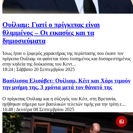
Ουίλιαμ: Γιατί ο πρίγκιπας είναι
θλιμμένος – Οι εικασίες και τα
δημοσιεύματα
Ίσως ήταν ο ζοφερός χαρακτήρας της περίστασης που έκανε τον
πρίγκιπα Ουίλιαμ να φαίνεται τόσο λυπημένος και δυσαρεστημένος
στην κηδεία της δούκισσας του Κεντ...
18:24
| Σάββατο 20 Σεπτεμβρίου 2025
Βασίλισσα Ελισάβετ: Ουίλιαμ, Κέιτ και Χάρι τιμούν
την μνήμη της, 3 χρόνια μετά τον θάνατό της
Ο πρίγκιπας Ουίλιαμ και η σύζυγός του Κέιτ, στη Βρετανία,
ηγήθηκαν σήμερα των βασιλικών τελετών τιμής για την τρίτη ε...
16:48
| Δευτέρα 08 Σεπτεμβρίου 2025