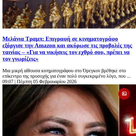
Μελάνια Τραμπ: Επιγραφή σε κινηματογράφο
εξόργισε την Amazon και ακύρωσε τις προβολές της
ταινίας – «Για να νικήσεις τον εχθρό σου, πρέπει να
τον γνωρίζεις»
Μια μικρή αίθουσα κινηματογράφου στο Όρεγκον βρέθηκε στο
επίκεντρο της προσοχής για έναν πολύ συγκεκριμένο λόγο, που ...
09:07
| Πέμπτη 05 Φεβρουαρίου 2026