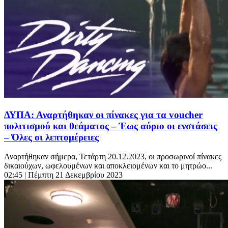
ΔΥΠΑ: Αναρτήθηκαν οι πίνακες για τα voucher
πολιτισμού και θεάματος – Έως αύριο οι ενστάσεις
– Όλες οι λεπτομέρειες
Αναρτήθηκαν σήμερα, Τετάρτη 20.12.2023, οι προσωρινοί πίνακες
δικαιούχων, ωφελουμένων και αποκλειομένων και το μητρώο...
02:45
| Πέμπτη 21 Δεκεμβρίου 2023