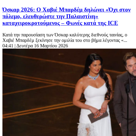
Όσκαρ 2026: Ο Χαβιέ Μπαρδέμ δηλώνει «Όχι στον
πόλεμο, ελευθερώστε την Παλαιστίνη»
καταχειροκροτούμενος – Φωνές κατά της ICE
Κατά την παρουσίαση των Όσκαρ καλύτερης διεθνούς ταινίας, ο
Χαβιέ Μπαρδέμ ξεκίνησε την ομιλία του στο βήμα λέγοντας «...
04:41
| Δευτέρα 16 Μαρτίου 2026