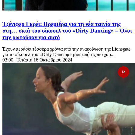
Τζένιφερ Γκρέι: Πρεμιέρα για τη νέα ταινία της
στη… σκιά του σίκουελ του «Dirty Dancing» – Όλοι
την ρωτούσαν για αυτό
Έχουν περάσει τέσσερα χρόνια από την ανακοίνωση της Lionsgate
για το σίκουελ του «Dirty Dancing» μιας από τις πιο χαρ...
03:00
| Τετάρτη 16 Οκτωβρίου 2024