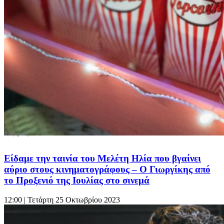
Είδαμε την ταινία του Μελέτη Ηλία που βγαίνει
αύριο στους κινηματογράφους – Ο Γιωργίκης από
το Προξενιό της Ιουλίας στο σινεμά
12:00
| Τετάρτη 25 Οκτωβρίου 2023