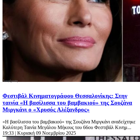
Φεστιβάλ Κινηματογράφου Θεσσαλονίκης: Στην
ταινία «Η βασίλισσα του βαμβακιού» της Σουζάνα
Μιργκάνι ο «Χρυσός Αλέξανδρος»
«Η βασίλισσα του βαμβακιού» της Σουζάνα Μιργκάνι αναδείχτηκε
Καλύτερη Ταινία Μεγάλου Μήκους του 66ου Φεστιβάλ Κινημ...
19:33
| Κυριακή 09 Νοεμβρίου 2025