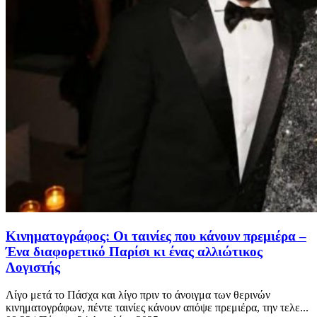
Κινηματογράφος: Οι ταινίες που κάνουν πρεμιέρα –
Ένα διαφορετικό Παρίσι κι ένας αλλιώτικος
Λογιστής
Λίγο μετά το Πάσχα και λίγο πριν το άνοιγμα των θερινών
κινηματογράφων, πέντε ταινίες κάνουν απόψε πρεμιέρα, την τελε...