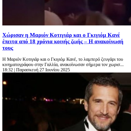
Χώρισαν η Μαριόν Κοτιγιάρ και ο Γκιγιόμ Κανέ
έπειτα από 18 χρόνια κοινής ζωής – Η ανακοίνωσή
τους
Η Μαριόν Κοτιγιάρ και ο Γκιγιόμ Κανέ, το λαμπερό ζευγάρι του
κινηματογράφου στην Γαλλία, ανακοίνωσαν σήμερα τον χωρισ...
18:32
| Παρασκευή 27 Ιουνίου 2025