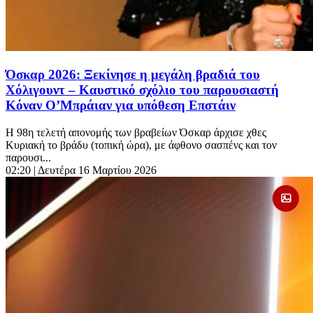
Όσκαρ 2026: Ξεκίνησε η μεγάλη βραδιά του
Χόλιγουντ – Καυστικό σχόλιο του παρουσιαστή
Κόναν Ο’Μπράιαν για υπόθεση Επστάιν
Η 98η τελετή απονομής των βραβείων Όσκαρ άρχισε χθες
Κυριακή το βράδυ (τοπική ώρα), με άφθονο σασπένς και τον
παρουσι...
02:20
| Δευτέρα 16 Μαρτίου 2026