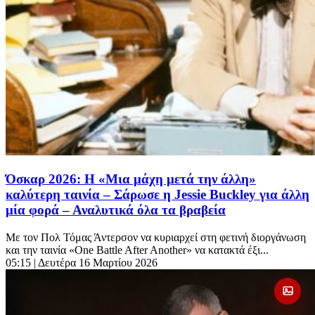
Όσκαρ 2026: Η «Μια μάχη μετά την άλλη»
καλύτερη ταινία – Σάρωσε η Jessie Buckley για άλλη
μία φορά – Αναλυτικά όλα τα βραβεία
Με τον Πολ Τόμας Άντερσον να κυριαρχεί στη φετινή διοργάνωση
και την ταινία «One Battle After Another» να κατακτά έξι...
05:15
| Δευτέρα 16 Μαρτίου 2026