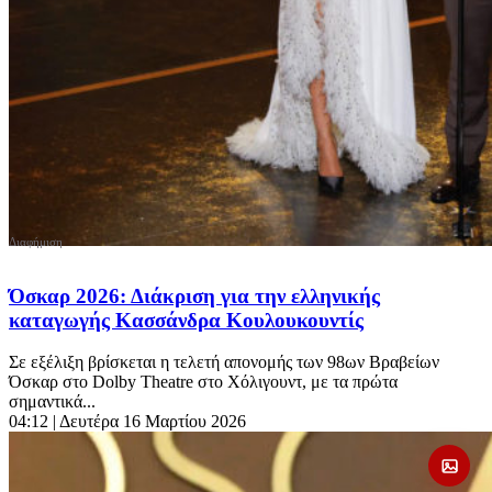
Όσκαρ 2026: Διάκριση για την ελληνικής
καταγωγής Κασσάνδρα Κουλουκουντίς
Σε εξέλιξη βρίσκεται η τελετή απονομής των 98ων Βραβείων
Όσκαρ στο Dolby Theatre στο Χόλιγουντ, με τα πρώτα
σημαντικά...
04:12
| Δευτέρα 16 Μαρτίου 2026