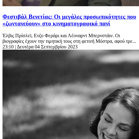
Φεστιβάλ Βενετίας: Οι μεγάλες προσωπικότητες που
«ζωντανεύουν» στο κινηματογραφικό πανί
Έλβις Πρίσλεϊ, Ενζο Φεράρι και Λέοναρντ Μπερνστάιν. Οι
βιογραφίες έχουν την τιμητική τους στη φετινή Μόστρα, αφού τρε...
23:10
| Δευτέρα 04 Σεπτεμβρίου 2023