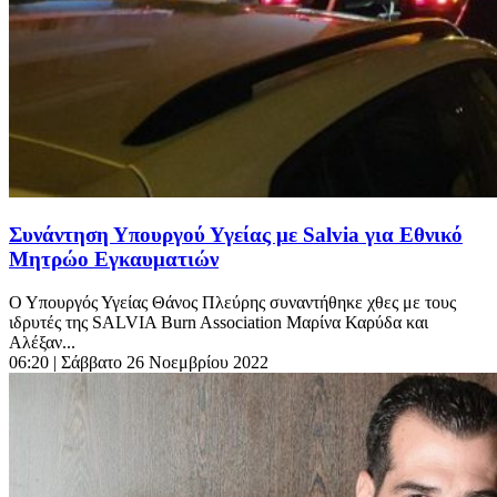
Συνάντηση Υπουργού Υγείας με Salvia για Εθνικό
Μητρώο Εγκαυματιών
Ο Υπουργός Υγείας Θάνος Πλεύρης συναντήθηκε χθες με τους
ιδρυτές της SALVIA Burn Association Μαρίνα Καρύδα και
Αλέξαν...
06:20
| Σάββατο 26 Νοεμβρίου 2022