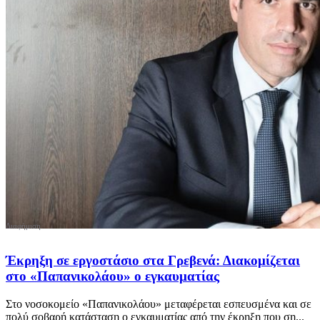
Έκρηξη σε εργοστάσιο στα Γρεβενά: Διακομίζεται
στο «Παπανικολάου» ο εγκαυματίας
Στο νοσοκομείο «Παπανικολάου» μεταφέρεται εσπευσμένα και σε
πολύ σοβαρή κατάσταση ο εγκαυματίας από την έκρηξη που ση...