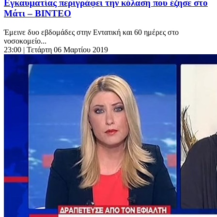
Εγκαυματίας περιγράφει την κόλαση που έζησε στο
Μάτι – ΒΙΝΤΕΟ
Έμεινε δυο εβδομάδες στην Εντατική και 60 ημέρες στο
νοσοκομείο...
23:00
| Τετάρτη 06 Μαρτίου 2019