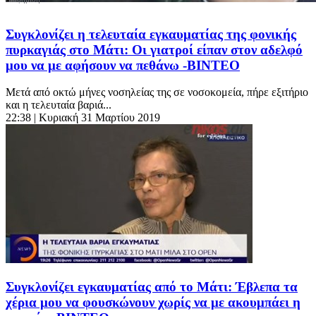
Συγκλονίζει η τελευταία εγκαυματίας της φονικής
πυρκαγιάς στο Μάτι: Οι γιατροί είπαν στον αδελφό
μου να με αφήσουν να πεθάνω -ΒΙΝΤΕΟ
Μετά από οκτώ μήνες νοσηλείας της σε νοσοκομεία, πήρε εξιτήριο
και η τελευταία βαριά...
22:38
| Κυριακή 31 Μαρτίου 2019
Συγκλονίζει εγκαυματίας από το Μάτι: Έβλεπα τα
χέρια μου να φουσκώνουν χωρίς να με ακουμπάει η