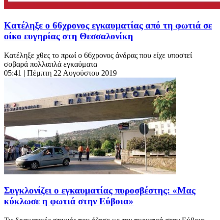
Κατέληξε ο 66χρονος εγκαυματίας από τη φωτιά σε
οίκο ευγηρίας στη Θεσσαλονίκη
Κατέληξε χθες το πρωί ο 66χρονος άνδρας που είχε υποστεί
σοβαρά πολλαπλά εγκαύματα
05:41
| Πέμπτη 22 Αυγούστου 2019
Συγκλονίζει ο εγκαυματίας πυροσβέστης: «Μας
κύκλωσε η φωτιά στην Εύβοια»