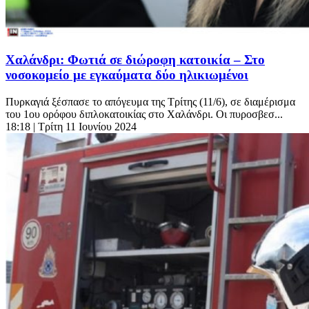
Χαλάνδρι: Φωτιά σε διώροφη κατοικία – Στο
νοσοκομείο με εγκαύματα δύο ηλικιωμένοι
Πυρκαγιά ξέσπασε το απόγευμα της Τρίτης (11/6), σε διαμέρισμα
του 1ου ορόφου διπλοκατοικίας στο Χαλάνδρι. Οι πυροσβεσ...
18:18
| Τρίτη 11 Ιουνίου 2024