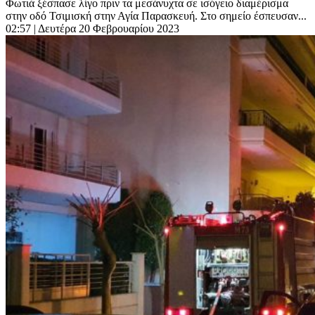
Φωτιά ξέσπασε λίγο πριν τα μεσάνυχτα σε ισόγειο διαμέρισμα
στην οδό Τσιμισκή στην Αγία Παρασκευή. Στο σημείο έσπευσαν...
02:57
| Δευτέρα 20 Φεβρουαρίου 2023