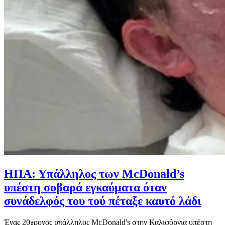
ΗΠΑ: Υπάλληλος των McDonald’s
υπέστη σοβαρά εγκαύματα όταν
συνάδελφός του τού πέταξε καυτό λάδι
Ένας 20χρονος υπάλληλος McDonald's στην Καλιφόρνια υπέστη