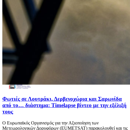
Φωτιές σε Λουτράκι, Δερβενοχώρια και Σαρωνίδα
από το… διάστημα: Timelapse βίντεο με την εξέλιξή
τους
Ο Ευρωπαϊκός Οργανισμός για την Αξιοποίηση των
Μετεωρολογικών Δορυφόρων (EUMETSAT) παρακολουθεί και τις