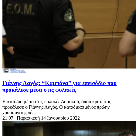
Γιάννης Λαγός: “Καμπάνα” για επεισόδιο που
προκάλεσε μέσα στις φυλακές
Επεισόδιο μέσα στις φυλακές Δομοκού, όπου κρατείται,
προκάλεσε ο Γιάννης Λαγός. Ο καταδικασμένος πρώην
χρυσαυγίτης πέ...
21:07
| Παρασκευή 14 Ιανουαρίου 2022