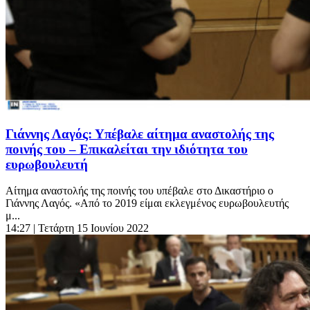
Γιάννης Λαγός: Υπέβαλε αίτημα αναστολής της
ποινής του – Επικαλείται την ιδιότητα του
ευρωβουλευτή
Αίτημα αναστολής της ποινής του υπέβαλε στο Δικαστήριο ο
Γιάννης Λαγός. «Από το 2019 είμαι εκλεγμένος ευρωβουλευτής
μ...
14:27
| Τετάρτη 15 Ιουνίου 2022