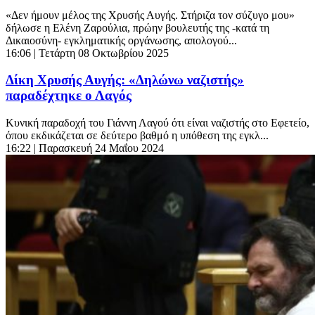
«Δεν ήμουν μέλος της Χρυσής Αυγής. Στήριζα τον σύζυγο μου»
δήλωσε η Ελένη Ζαρούλια, πρώην βουλευτής της -κατά τη
Δικαιοσύνη- εγκληματικής οργάνωσης, απολογού...
16:06
| Τετάρτη 08 Οκτωβρίου 2025
Δίκη Χρυσής Αυγής: «Δηλώνω ναζιστής»
παραδέχτηκε ο Λαγός
Κυνική παραδοχή του Γιάννη Λαγού ότι είναι ναζιστής στο Εφετείο,
όπου εκδικάζεται σε δεύτερο βαθμό η υπόθεση της εγκλ...
16:22
| Παρασκευή 24 Μαΐου 2024