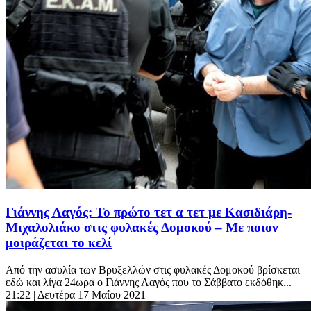
Γιάννης Λαγός: Το πρώτο τετ α τετ με Κασιδιάρη-
Μιχαλολιάκο στις φυλακές Δομοκού – Με ποιον
μοιράζεται το κελί
Από την ασυλία των Βρυξελλών στις φυλακές Δομοκού βρίσκεται
εδώ και λίγα 24ωρα ο Γιάννης Λαγός που το Σάββατο εκδόθηκ...
21:22
| Δευτέρα 17 Μαΐου 2021