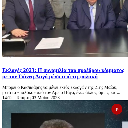
Εκλογές 2023: Η συνομιλία του προέδρου κόμματος
με τον Γιάννη Λαγό μέσα από τη φυλακή
Μπορεί ο Κασιδιάρης να μένει εκτός εκλογών της 21ης Μαΐου,
μετά το «μπλόκο» από τον Άρειο Πάγο, ένας άλλος, όμως, κατ...
14:12
| Τετάρτη 03 Μαΐου 2023