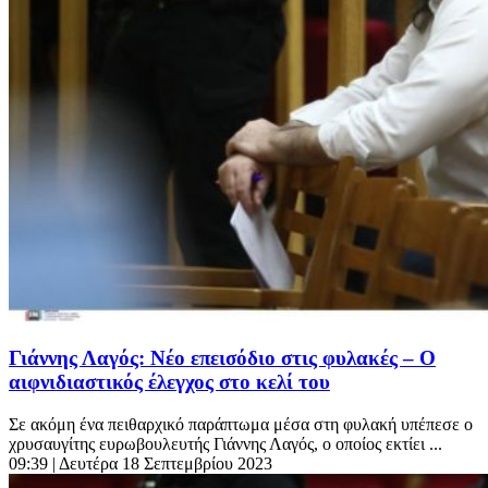
Γιάννης Λαγός: Νέο επεισόδιο στις φυλακές – Ο
αιφνιδιαστικός έλεγχος στο κελί του
Σε ακόμη ένα πειθαρχικό παράπτωμα μέσα στη φυλακή υπέπεσε ο
χρυσαυγίτης ευρωβουλευτής Γιάννης Λαγός, ο οποίος εκτίει ...
09:39
| Δευτέρα 18 Σεπτεμβρίου 2023