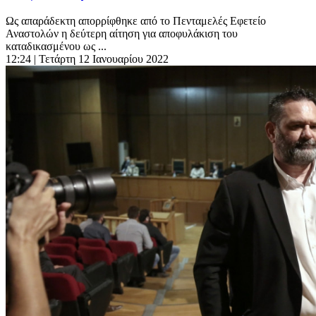
Ως απαράδεκτη απορρίφθηκε από το Πενταμελές Εφετείο
Αναστολών η δεύτερη αίτηση για αποφυλάκιση του
καταδικασμένου ως ...
12:24
| Τετάρτη 12 Ιανουαρίου 2022