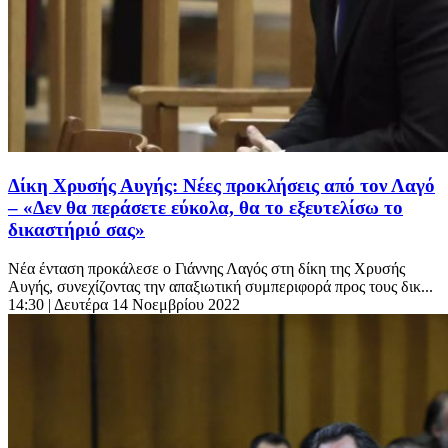
Δίκη Χρυσής Αυγής: Νέες προκλήσεις από τον Λαγό
– «Δεν θα περάσετε εύκολα, θα το εξευτελίσω το
δικαστήριό σας»
Νέα ένταση προκάλεσε ο Γιάννης Λαγός στη δίκη της Χρυσής
Αυγής, συνεχίζοντας την απαξιωτική συμπεριφορά προς τους δικ...
14:30
| Δευτέρα 14 Νοεμβρίου 2022