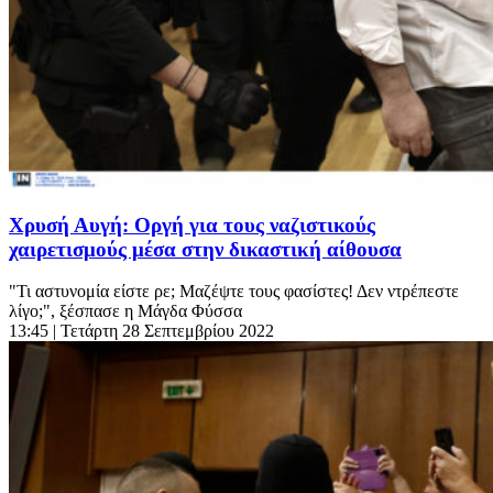
Χρυσή Αυγή: Οργή για τους ναζιστικούς
χαιρετισμούς μέσα στην δικαστική αίθουσα
"Τι αστυνομία είστε ρε; Μαζέψτε τους φασίστες! Δεν ντρέπεστε
λίγο;", ξέσπασε η Μάγδα Φύσσα
13:45
| Τετάρτη 28 Σεπτεμβρίου 2022