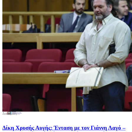
Δίκη Χρυσής Αυγής: Ένταση με τον Γιάννη Λαγό –