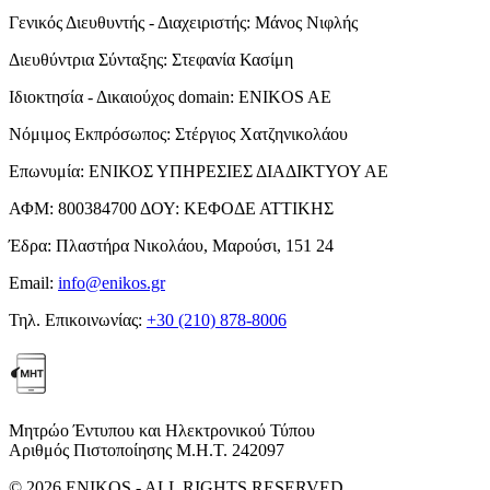
Γενικός Διευθυντής - Διαχειριστής:
Μάνος Νιφλής
Διευθύντρια Σύνταξης:
Στεφανία Κασίμη
Ιδιοκτησία - Δικαιούχος domain:
ENIKOS AE
Νόμιμος Εκπρόσωπος:
Στέργιος Χατζηνικολάου
Επωνυμία:
ΕΝΙΚΟΣ ΥΠΗΡΕΣΙΕΣ ΔΙΑΔΙΚΤΥΟΥ ΑΕ
ΑΦΜ:
800384700
ΔΟΥ:
ΚΕΦΟΔΕ ΑΤΤΙΚΗΣ
Έδρα:
Πλαστήρα Νικολάου, Μαρούσι, 151 24
Email:
info@enikos.gr
Τηλ. Επικοινωνίας:
+30 (210) 878-8006
Μητρώο Έντυπου και Ηλεκτρονικού Τύπου
Αριθμός Πιστοποίησης Μ.Η.Τ. 242097
© 2026 ENIKOS - ALL RIGHTS RESERVED