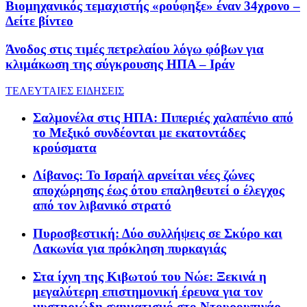
Βιομηχανικός τεμαχιστής «ρούφηξε» έναν 34χρονο –
Δείτε βίντεο
Άνοδος στις τιμές πετρελαίου λόγω φόβων για
κλιμάκωση της σύγκρουσης ΗΠΑ – Ιράν
ΤΕΛΕΥΤΑΙΕΣ ΕΙΔΗΣΕΙΣ
Σαλμονέλα στις ΗΠΑ: Πιπεριές χαλαπένιο από
το Μεξικό συνδέονται με εκατοντάδες
κρούσματα
Λίβανος: Το Ισραήλ αρνείται νέες ζώνες
αποχώρησης έως ότου επαληθευτεί ο έλεγχος
από τον λιβανικό στρατό
Πυροσβεστική: Δύο συλλήψεις σε Σκύρο και
Λακωνία για πρόκληση πυρκαγιάς
Στα ίχνη της Κιβωτού του Νώε: Ξεκινά η
μεγαλύτερη επιστημονική έρευνα για τον
μυστηριώδη σχηματισμό στο Ντουρουπινάρ