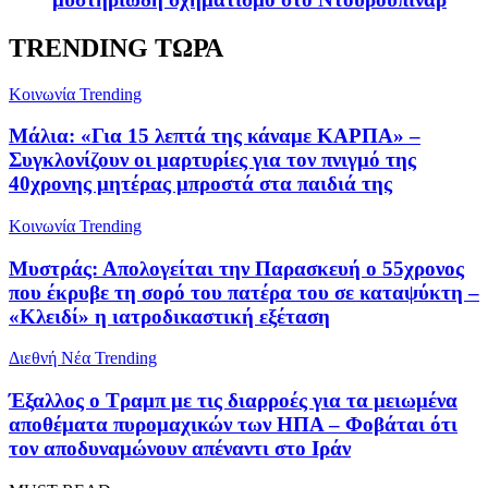
TRENDING ΤΩΡΑ
Κοινωνία
Trending
Μάλια: «Για 15 λεπτά της κάναμε ΚΑΡΠΑ» –
Συγκλονίζουν οι μαρτυρίες για τον πνιγμό της
40χρονης μητέρας μπροστά στα παιδιά της
Κοινωνία
Trending
Μυστράς: Απολογείται την Παρασκευή ο 55χρονος
που έκρυβε τη σορό του πατέρα του σε καταψύκτη –
«Κλειδί» η ιατροδικαστική εξέταση
Διεθνή Νέα
Trending
Έξαλλος ο Τραμπ με τις διαρροές για τα μειωμένα
αποθέματα πυρομαχικών των ΗΠΑ – Φοβάται ότι
τον αποδυναμώνουν απέναντι στο Ιράν