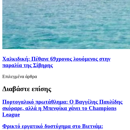
Χαλκιδική: Πέθανε 69χρονος λουόμενος στην
παραλία της Σίβηρης
Επιλεγμένα άρθρα
Διαβάστε επίσης
Πορτογαλικό πρωτάθλημα: Ο Βαγγέλης Παυλίδης
σκόραρε, αλλά η Μπενφίκα χάνει το Champions
League
Φρικτό εργατικό δυστύχημα στο Βιετνάμ: