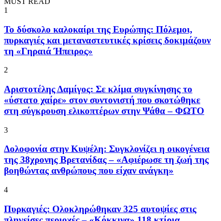
MUST READ
1
To δύσκολο καλοκαίρι της Ευρώπης: Πόλεμοι,
πυρκαγιές και μεταναστευτικές κρίσεις δοκιμάζουν
τη «Γηραιά Ήπειρος»
2
Αριστοτέλης Δαμίγος: Σε κλίμα συγκίνησης το
«ύστατο χαίρε» στον συντονιστή που σκοτώθηκε
στη σύγκρουση ελικοπτέρων στην Ψάθα – ΦΩΤΟ
3
Δολοφονία στην Κυψέλη: Συγκλονίζει η οικογένεια
της 38χρονης Βρετανίδας – «Αφιέρωσε τη ζωή της
βοηθώντας ανθρώπους που είχαν ανάγκη»
4
Πυρκαγιές: Ολοκληρώθηκαν 325 αυτοψίες στις
πληγείσες περιοχές – «Κόκκινα» 118 κτίρια