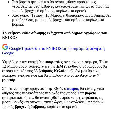
Στα βόρεια ηπειρωτικά θα αναπτυχθούν πρόσκαιρες
νεφώσεις τις μεσημβρινές και απογευματινές ώρες, δίνοντας
τοπικές βροχές ή όμβρους, κυρίως στα ορεινά.
Από αύριο, Τετάρτη 13 Μαΐου, η θερμοκρασία θα σημειώσει
μικρή πτώση, με τοπικές βροχές και όμβρους κυρίως στα
βόρεια.
Το κείμενο κάθε σύνοψης ελέγχεται από δημοσιογράφους του
ENIKOS
Google
Προσθέστε το ENIKOS ως προτιμώμενη πηγή στη
Google
Υψηλές για την εποχή
θερμοκρασίες
αναμένονται σήμερα, Τρίτη
12 Μαΐου 2026, σύμφωνα με την
ΕΜΥ
, καθώς ο υδράργυρος θα
φτάσει τοπικά τους
33 βαθμούς Κελσίου
. Οι
άνεμοι
θα είναι
ελαφρώς ενισχυμένοι και θα φτάσουν στο νότιο
Αιγαίο
τα
7
μποφόρ
.
Σύμφωνα με την πρόγνωση της ΕΜΥ, ο
καιρός
θα είναι γενικά
αίθριος στις περισσότερες περιοχές της χώρας. Στα
βόρεια
ηπειρωτικά
, όμως, θα αναπτυχθούν πρόσκαιρες
νεφώσεις
τις
μεσημβρινές και απογευματινές ώρες. Οι νεφώσεις θα δώσουν
τοπικές
βροχές
ή
όμβρους
, κυρίως στα ορεινά.