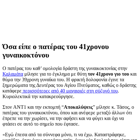
Όσα είπε ο πατέρας του 41χρονου
γυναικοκτόνου
Ο πατέρας του καθ’ ομολογία δράστη της γυναικοκτονίας στην
Καλαμάτα
μίλησε για το έγκλημα με θύτη
τον 41χρονο γιο του
και
θύμα την 39χρονη γυναίκα του. Η φρικτή δολοφονία έγινε τα
ξημερώματα της Δευτέρας του Αγίου Πνεύματος, καθώς ο δράστης
κατάφερε
περισσότερες από 40 μαχαιριές στη σύζυγό του
.
Κυριολεκτικά την κατακρεούργησε.
Στον ANT1 και την εκπομπή “
Αποκαλύψεις
” μίλησε κ. Τάσος, ο
πατέρας του γυναικοκτόνου, όπου και ανέφερε μεταξύ άλλων ότι
έπρεπε να την χωρίσει, να την αφήσει και να φύγει και όχι να
φτάσει σε αυτό το σημείο που έφτασε.
«Εγώ έπεσα από τα σύννεφα μόνο, τι να έχω. Καταστράφηκε,