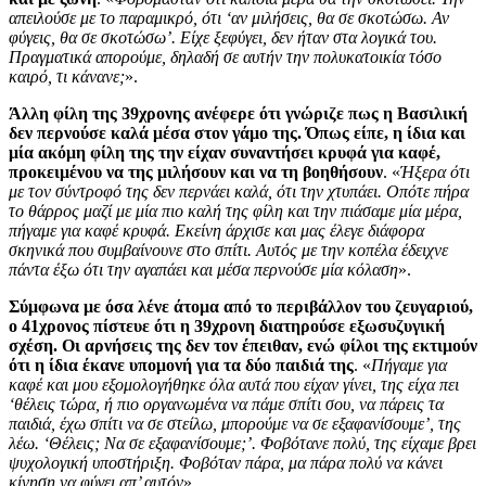
απειλούσε με το παραμικρό, ότι ‘αν μιλήσεις, θα σε σκοτώσω. Αν
φύγεις, θα σε σκοτώσω’. Είχε ξεφύγει, δεν ήταν στα λογικά του.
Πραγματικά απορούμε, δηλαδή σε αυτήν την πολυκατοικία τόσο
καιρό, τι κάνανε;
».
Άλλη φίλη της 39χρονης ανέφερε ότι γνώριζε πως η Βασιλική
δεν περνούσε καλά μέσα στον γάμο της. Όπως είπε, η ίδια και
μία ακόμη φίλη της την είχαν συναντήσει κρυφά για καφέ,
προκειμένου να της μιλήσουν και να τη βοηθήσουν
. «
Ήξερα ότι
με τον σύντροφό της δεν περνάει καλά, ότι την χτυπάει. Οπότε πήρα
το θάρρος μαζί με μία πιο καλή της φίλη και την πιάσαμε μία μέρα,
πήγαμε για καφέ κρυφά. Εκείνη άρχισε και μας έλεγε διάφορα
σκηνικά που συμβαίνουνε στο σπίτι. Αυτός με την κοπέλα έδειχνε
πάντα έξω ότι την αγαπάει και μέσα περνούσε μία κόλαση
».
Σύμφωνα με όσα λένε άτομα από το περιβάλλον του ζευγαριού,
ο 41χρονος πίστευε ότι η 39χρονη διατηρούσε εξωσυζυγική
σχέση. Οι αρνήσεις της δεν τον έπειθαν, ενώ φίλοι της εκτιμούν
ότι η ίδια έκανε υπομονή για τα δύο παιδιά της
. «
Πήγαμε για
καφέ και μου εξομολογήθηκε όλα αυτά που είχαν γίνει, της είχα πει
‘θέλεις τώρα, ή πιο οργανωμένα να πάμε σπίτι σου, να πάρεις τα
παιδιά, έχω σπίτι να σε στείλω, μπορούμε να σε εξαφανίσουμε’, της
λέω. ‘Θέλεις; Να σε εξαφανίσουμε;’. Φοβότανε πολύ, της είχαμε βρει
ψυχολογική υποστήριξη. Φοβόταν πάρα, μα πάρα πολύ να κάνει
κίνηση να φύγει απ’ αυτόν
».