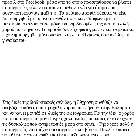
προφίλ στο Facebook, μέσα από το οποίο προσπαθούσε να βλέπει
φωτογραφίες φίλων της και να μαθαίνει νέα για άτομα που
συναναστρέφονταν μαζί της. Το ψεύτικο προφίλ φέρεται να είχε
δημιουργηθεί με το όνομα «Θάνατος» και, σύμφωνα με τη
μαρτυρία, ακολουθούσε μόνο εκείνη, δύο φίλες της και τη σχολή
χορού που πήγαινε. Το προφίλ δεν είχε φωτογραφίες και φέρεται να
είχε δημιουργηθεί μόνο για να ελέγχει ο 41χρονος όσα ανέβαζε η
γυναίκα του.
Στις δικές της διαδικτυακές σελίδες, η 39χρονη συνήθιζε να
ανεβάζει εικόνες από τη σχολή χορού που πήγαινε στην Καλαμάτα
και να κάνει μοντάζ σε δικές της φωτογραφίες. Για την ίδια, ο χορός
και η φωτογραφία ήταν στιγμές χαλάρωσης, οι οποίες δεν έδειχναν
τις δυσκολίες που αντιμετώπιζε μέσα στο σπίτι. «Της άρεσε πολύ η
φωτογραφία, να φτιάχνει φωτογραφίες και βίντεο. Πολλές εικόνες
που βλέπεις στο προφίλ της είναι επεξεργασμένες, είναι