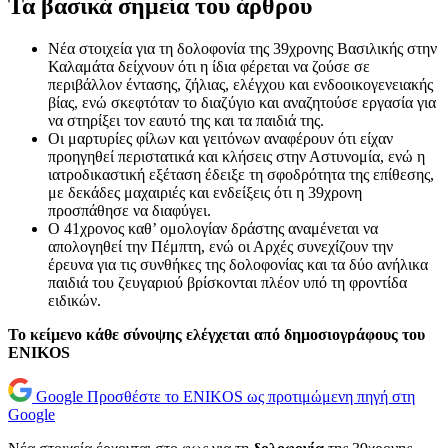
Τα βασικά σημεία του άρθρου
Νέα στοιχεία για τη δολοφονία της 39χρονης Βασιλικής στην
Καλαμάτα δείχνουν ότι η ίδια φέρεται να ζούσε σε
περιβάλλον έντασης, ζήλιας, ελέγχου και ενδοοικογενειακής
βίας, ενώ σκεφτόταν το διαζύγιο και αναζητούσε εργασία για
να στηρίξει τον εαυτό της και τα παιδιά της.
Οι μαρτυρίες φίλων και γειτόνων αναφέρουν ότι είχαν
προηγηθεί περιστατικά και κλήσεις στην Αστυνομία, ενώ η
ιατροδικαστική εξέταση έδειξε τη σφοδρότητα της επίθεσης,
με δεκάδες μαχαιριές και ενδείξεις ότι η 39χρονη
προσπάθησε να διαφύγει.
Ο 41χρονος καθ’ ομολογίαν δράστης αναμένεται να
απολογηθεί την Πέμπτη, ενώ οι Αρχές συνεχίζουν την
έρευνα για τις συνθήκες της δολοφονίας και τα δύο ανήλικα
παιδιά του ζευγαριού βρίσκονται πλέον υπό τη φροντίδα
ειδικών.
Το κείμενο κάθε σύνοψης ελέγχεται από δημοσιογράφους του
ENIKOS
Google
Προσθέστε το ENIKOS ως προτιμώμενη πηγή στη
Google