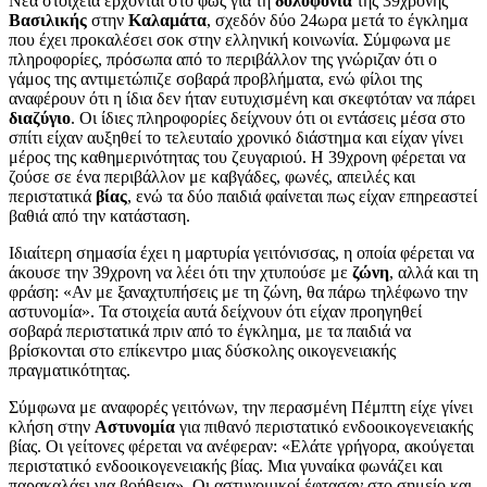
Νέα στοιχεία έρχονται στο φως για τη
δολοφονία
της 39χρονης
Βασιλικής
στην
Καλαμάτα
, σχεδόν δύο 24ωρα μετά το έγκλημα
που έχει προκαλέσει σοκ στην ελληνική κοινωνία. Σύμφωνα με
πληροφορίες, πρόσωπα από το περιβάλλον της γνώριζαν ότι ο
γάμος της αντιμετώπιζε σοβαρά προβλήματα, ενώ φίλοι της
αναφέρουν ότι η ίδια δεν ήταν ευτυχισμένη και σκεφτόταν να πάρει
διαζύγιο
. Οι ίδιες πληροφορίες δείχνουν ότι οι εντάσεις μέσα στο
σπίτι είχαν αυξηθεί το τελευταίο χρονικό διάστημα και είχαν γίνει
μέρος της καθημερινότητας του ζευγαριού. Η 39χρονη φέρεται να
ζούσε σε ένα περιβάλλον με καβγάδες, φωνές, απειλές και
περιστατικά
βίας
, ενώ τα δύο παιδιά φαίνεται πως είχαν επηρεαστεί
βαθιά από την κατάσταση.
Ιδιαίτερη σημασία έχει η μαρτυρία γειτόνισσας, η οποία φέρεται να
άκουσε την 39χρονη να λέει ότι την χτυπούσε με
ζώνη
, αλλά και τη
φράση: «Αν με ξαναχτυπήσεις με τη ζώνη, θα πάρω τηλέφωνο την
αστυνομία». Τα στοιχεία αυτά δείχνουν ότι είχαν προηγηθεί
σοβαρά περιστατικά πριν από το έγκλημα, με τα παιδιά να
βρίσκονται στο επίκεντρο μιας δύσκολης οικογενειακής
πραγματικότητας.
Σύμφωνα με αναφορές γειτόνων, την περασμένη Πέμπτη είχε γίνει
κλήση στην
Αστυνομία
για πιθανό περιστατικό ενδοοικογενειακής
βίας. Οι γείτονες φέρεται να ανέφεραν: «Ελάτε γρήγορα, ακούγεται
περιστατικό ενδοοικογενειακής βίας. Μια γυναίκα φωνάζει και
παρακαλάει για βοήθεια». Οι αστυνομικοί έφτασαν στο σημείο και