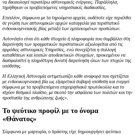
να δικαιολογεί περαιτέρω αστυνομικές ενέργειες. Παράλληλα,
τηρήθηκαν οι προβλεπόμενες υπηρεσιακές διαδικασίες.
Επιπλέον, σύμφωνα με τα τηρούμενα αρχεία, ουδέποτε είχε περιέλθει
σε γνώση των αστυνομικών αρχών καταγγελία για περιστατικό
ενδοοικογενειακής βίας μεταξύ των εμπλεκομένων προσώπων.
Αυτονόητο είναι ότι κάθε στοιχείο ή πληροφορία που συμβάλλει στη
διερεύνηση των πραγματικών περιστατικών αξιολογείται από τις
αρμόδιες αστυνομικές Υπηρεσίες, ενώ συνεχίζεται η συλλογή
καταθέσεων και λοιπών αποδεικτικών στοιχείων, προκειμένου να
διασφαλιστεί η πληρέστερη δυνατή διερεύνηση όλων των πτυχών της
υπόθεσης.
Η Ελληνική Αστυνομία αντιμετωπίζει κάθε αναφορά που σχετίζεται
με ενδοοικογενειακή βία ως εξαιρετικά σοβαρή υπόθεση και ενεργεί
σύμφωνα με τα προβλεπόμενα επιχειρησιακά πρωτόκολλα και το
ισχύον θεσμικό πλαίσιο, με σκοπό την ασφάλεια των πολιτών και την
προστασία της ανθρώπινης ζωής
».
Το ψεύτικο προφίλ με το όνομα
«Θάνατος»
Σύμφωνα με μαρτυρία, ο δράστης είχε δημιουργήσει ψεύτικο