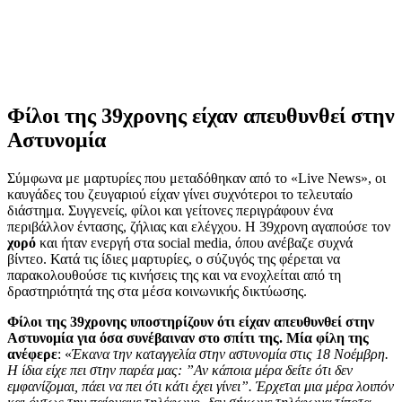
Φίλοι της 39χρονης είχαν απευθυνθεί στην
Αστυνομία
Σύμφωνα με μαρτυρίες που μεταδόθηκαν από το «Live News», οι
καυγάδες του ζευγαριού είχαν γίνει συχνότεροι το τελευταίο
διάστημα. Συγγενείς, φίλοι και γείτονες περιγράφουν ένα
περιβάλλον έντασης, ζήλιας και ελέγχου. Η 39χρονη αγαπούσε τον
χορό
και ήταν ενεργή στα social media, όπου ανέβαζε συχνά
βίντεο. Κατά τις ίδιες μαρτυρίες, ο σύζυγός της φέρεται να
παρακολουθούσε τις κινήσεις της και να ενοχλείται από τη
δραστηριότητά της στα μέσα κοινωνικής δικτύωσης.
Φίλοι της 39χρονης υποστηρίζουν ότι είχαν απευθυνθεί στην
Αστυνομία για όσα συνέβαιναν στο σπίτι της. Μία φίλη της
ανέφερε
: «
Έκανα την καταγγελία στην αστυνομία στις 18 Νοέμβρη.
Η ίδια είχε πει στην παρέα μας: ”Αν κάποια μέρα δείτε ότι δεν
εμφανίζομαι, πάει να πει ότι κάτι έχει γίνει”. Έρχεται μια μέρα λοιπόν