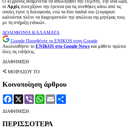
Ο 41χρονος αναμένεται να απολογηθεί την Πέμπτη. Την ίδια ώρα,
οι
Αρχές
συνεχίζουν την έρευνα για τις συνθήκες κάτω από τις
οποίες έγινε η δολοφονία, ενώ τα δύο παιδιά του ζευγαριού
καλούνται πλέον να διαχειριστούν την απώλεια της μητέρας τους
με τη στήριξη ειδικών.
ΔΟΛΟΦΟΝΙΑ
ΚΑΛΑΜΑΤΑ
Google
Προσθέστε το ENIKOS στην Google
Ακολουθήστε το
ENIKOS στο Google News
και μάθετε πρώτοι
όλες τις ειδήσεις.
ΔΙΑΦΗΜΙΣΗ
ΜΟΙΡΑΣΟΥ ΤΟ
Κοινοποίηση άρθρου
Facebook
X
Viber
WhatsApp
Email
Μοιραστείτε
ΔΙΑΦΗΜΙΣΗ
ΠΕΡΙΣΣΟΤΕΡΑ