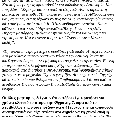
και όντως την παίρναμε τηλέφωνο, δεν σήκωνε τηλέφωνα τίποτα.
Και παίρνουμε εμείς πρωτοβουλία και καλούμε την Αστυνομία. Και
τους λέμε: ”Ξέρουμε αυτά κι αυτά τα σκηνικά. Δεν το σηκώνει η
κοπέλα, δεν έχει έρθει στην παρέα και μένει εκεί”. Η Αστυνομία πήγε
και μας πήρε μετά τηλέφωνο να μας πει ότι η κοπέλα αρνήθηκε πως
κάτι συνέβαινε μέσα στο σπίτι. Ήταν φοβισμένη εννοείται. Και η
αστυνομία μας λέει: ”Μην ανακατεύεστε, γιατί θα μπλέξετε”.
Πήραμε με θάρρος τηλέφωνο την αστυνομία και καταλήξαμε να
ντρεπόμαστε. Και να αναρωτιόμαστε: ”Τώρα τι έγινε; Κάναμε
καλά;”
.
»
Την επόμενη μέρα με πήρε ο δράστης, γιατί έμαθε ότι είχα εμπλακεί.
Και με ρώταγε με ποιο δικαίωμα κάλεσα την Αστυνομία και με
απείλησε ότι θα μου κάνει μήνυση αν του χαλάσω την εικόνα. Εκείνη
τη μέρα μου έστειλε μήνυμα και η 39χρονη, γράφοντας: ”Σε
παρακαλώ, πες ότι πήρατε την Αστυνομία, γιατί φοβηθήκατε μήπως
χτύπησα με το μηχανάκι. Όχι ότι γνωρίζετε ότι με χτυπάει”. Της είχε
κάνει εντύπωση που θέλαμε να την βοηθήσουμε γιατί άτομα από το
περιβάλλον της που γνώριζαν την κατάσταση δεν είχαν κάνει καμία
κίνηση
».
Οι ίδιες μαρτυρίες δείχνουν ότι ο φόβος είχε κρατήσει για
χρόνια κλειστό το στόμα της 39χρονης. Άτομα από το
περιβάλλον της υποστηρίζουν ότι ο 41χρονος την κακοποιούσε
συστηματικά και είχε φτάσει στο σημείο να τη χτυπά ακόμη
και με ζώνη
. «
Φοβόμασταν ότι κάποια μέρα θα την σκοτώσει. Την