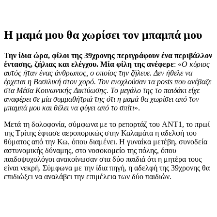
Η μαμά μου θα χωρίσει τον μπαμπά μου
Την ίδια ώρα, φίλοι της 39χρονης περιγράφουν ένα περιβάλλον
έντασης, ζήλιας και ελέγχου. Μία φίλη της ανέφερε
: «
Ο κύριος
αυτός ήταν ένας άνθρωπος, ο οποίος την ζήλευε. Δεν ήθελε να
έρχεται η Βασιλική στον χορό. Τον ενοχλούσαν τα posts που ανέβαζε
στα Μέσα Κοινωνικής Δικτύωσης. Το μεγάλο της το παιδάκι είχε
αναφέρει σε μία συμμαθήτριά της ότι η μαμά θα χωρίσει από τον
μπαμπά μου και θέλει να φύγει από το σπίτι
».
Μετά τη δολοφονία, σύμφωνα με το ρεπορτάζ του ANT1, το πρωί
της Τρίτης έφτασε αεροπορικώς στην Καλαμάτα η αδελφή του
θύματος από την Κω, όπου διαμένει. Η γυναίκα μετέβη, συνοδεία
αστυνομικής δύναμης, στο νοσοκομείο της πόλης, όπου
παιδοψυχολόγοι ανακοίνωσαν στα δύο παιδιά ότι η μητέρα τους
είναι νεκρή. Σύμφωνα με την ίδια πηγή, η αδελφή της 39χρονης θα
επιδιώξει να αναλάβει την επιμέλεια των δύο παιδιών.