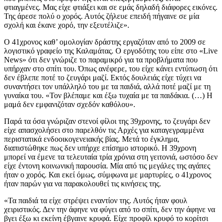
φτιαγμένες. Μας είχε φτιάξει και σε εμάς δηλαδή διάφορες εικόνες.
Της άρεσε πολύ ο χορός. Αυτός ζήλευε επειδή πήγαινε σε μία
σχολή και έκανε χορό, την εξευτέλιζε».
Ο 41χρονος καθ’ ομολογίαν δράστης εργαζόταν από το 2009 σε
λογιστικό γραφείο της Καλαμάτας. Ο εργοδότης του είπε στο «Live
News» ότι δεν γνώριζε το παραμικρό για τα προβλήματα που
υπήρχαν στο σπίτι του. Όπως ανέφερε, του είχε κάνει εντύπωση ότι
δεν έβλεπε ποτέ το ζευγάρι μαζί. Εκτός δουλειάς είχε τύχει να
συναντήσει τον υπάλληλό του με τα παιδιά, αλλά ποτέ μαζί με τη
γυναίκα του. «Τον βλέπαμε και έξω τυχαία με τα παιδάκια. (…) Η
μαμά δεν εμφανιζόταν σχεδόν καθόλου».
Παρά τα όσα γνώριζαν στενοί φίλοι της 39χρονης, το ζευγάρι δεν
είχε απασχολήσει στο παρελθόν τις Αρχές για καταγεγραμμένα
περιστατικά ενδοοικογενειακής βίας. Μετά το έγκλημα,
διαπιστώθηκε πως δεν υπήρχε επίσημο ιστορικό. Η 39χρονη
μπορεί να έμενε τα τελευταία τρία χρόνια στη γειτονιά, ωστόσο δεν
είχε έντονη κοινωνική παρουσία. Μία από τις μεγάλες της αγάπες
ήταν ο χορός. Και εκεί όμως, σύμφωνα με μαρτυρίες, ο 41χρονος
ήταν παρών για να παρακολουθεί τις κινήσεις της.
«Τα παιδιά τα είχε στρέψει εναντίον της. Αυτός ήταν φουλ
χειριστικός. Δεν την άφηνε να φύγει από το σπίτι, δεν την άφηνε να
βγει έξω κι εκείνη έβγαινε κρυφά. Είχε προφίλ κρυφό το κορίτσι