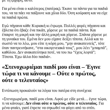
με τη ζάχαρη, άστο.
Για μένα είναι ο καλύτερος (πατέρας). Έκανε τα πάντα για τα παιδιά
του, να τα πάει να παίξουνε και χίλια δύο. Όση κούραση και να είχε
τα παιδιά πρώτα.
Εγώ πήγαινα κάθε Κυριακή κι έτρωγα. Πολλές φορές πήγαινα και
έβλεπα ότι έβαζε ένα πικάπ, χόρευε με τα παιδιά πάντα. Και
έπαιρνε τη μικρή και την άλλη μικρή και χόρευε. Σπάνια χόρευε με
τη γυναίκα του. Εμένα δεν μου είχανε δείξει τίποτα. Αλλά και το
σωστό να το λέω, μου είπε η κόρη μου, “μην ανακατευτείς”, τότε
όταν παντρευτήκανε, “στα οικογενειακά τους”, μου λέει “μπαμπά”,
καθόλου. Δεν ανακατεύτηκα ποτέ, να του πω “έχεις λεφτά”;
Τίποτα. Έχω άλλα δύο παιδιά».
«Στενοχωριέμαι παιδί μου είναι – Έγινε
τώρα τι να κάνουμε – Ούτε ο πρώτος,
ούτε ο τελευταίος»
Εντύπωση προκαλούν τα λόγια του πατέρα στη συνέχεια:
«Στενοχωριέμαι, παιδί μου είναι. Αφού με είδε μετά… έγινε τώρα,
τι να κάνουμε;
Δεν είναι ούτε ο πρώτος, ούτε ο τελευταίος
. Για
μένα φταίει, γιατί έπρεπε να σηκωθεί να φύγει από το σπίτι.