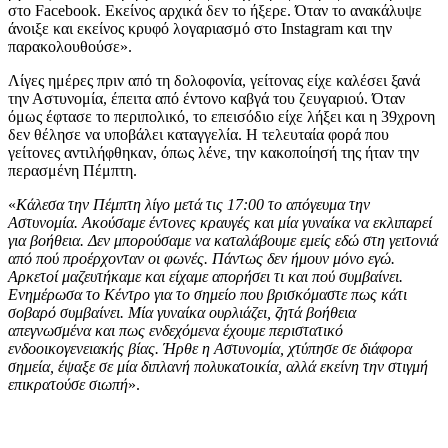
στο Facebook. Εκείνος αρχικά δεν το ήξερε. Όταν το ανακάλυψε
άνοιξε και εκείνος κρυφό λογαριασμό στο Instagram και την
παρακολουθούσε».
Λίγες ημέρες πριν από τη δολοφονία, γείτονας είχε καλέσει ξανά
την Αστυνομία, έπειτα από έντονο καβγά του ζευγαριού. Όταν
όμως έφτασε το περιπολικό, το επεισόδιο είχε λήξει και η 39χρονη
δεν θέλησε να υποβάλει καταγγελία. Η τελευταία φορά που
γείτονες αντιλήφθηκαν, όπως λένε, την κακοποίησή της ήταν την
περασμένη Πέμπτη.
«
Κάλεσα την Πέμπτη λίγο μετά τις 17:00 το απόγευμα την
Αστυνομία. Ακούσαμε έντονες κραυγές και μία γυναίκα να εκλιπαρεί
για βοήθεια. Δεν μπορούσαμε να καταλάβουμε εμείς εδώ στη γειτονιά
από πού προέρχονταν οι φωνές. Πάντως δεν ήμουν μόνο εγώ.
Αρκετοί μαζευτήκαμε και είχαμε απορήσει τι και πού συμβαίνει.
Ενημέρωσα το Κέντρο για το σημείο που βρισκόμαστε πως κάτι
σοβαρό συμβαίνει. Μία γυναίκα ουρλιάζει, ζητά βοήθεια
απεγνωσμένα και πως ενδεχόμενα έχουμε περιστατικό
ενδοοικογενειακής βίας. Ήρθε η Αστυνομία, χτύπησε σε διάφορα
σημεία, έψαξε σε μία διπλανή πολυκατοικία, αλλά εκείνη την στιγμή
επικρατούσε σιωπή
».