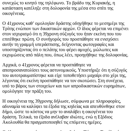
συνεχώς το κινητό της τηλέφωνο. Το βράδυ της Κυριακής, η
κατάσταση κατέληξε στη δολοφονία της μέσα στο σπίτι της
οικογένειας.
Ο 41χρονος καθ’ ομολογίαν δράστης οδηγήθηκε το μεσημέρι της
Τρίτης ενώπιον των δικαστικών αρχών. Ο ίδιος φέρεται να επιμένει
στον ισχυρισμό ότι η 39χρονη σύζυγός του ήταν εκείνη που του
επιτέθηκε πρώτη. Ο συνήγορός του προσπάθησε να ενισχύσει
αυτήν τη γραμμή υπεράσπισης, δείχνοντας φωτογραφίες και
υποστηρίζοντας ότι ο πελάτης του φέρει αμυχές, μώλωπες και
εκχυμώσεις από πάλη που, όπως λέει, προηγήθηκε της δολοφονίας.
Αρχικά, ο 41χρονος φέρεται να προσπάθησε να
αποπροσανατολίσει τους αστυνομικούς. Υποστήριξε ότι η σύζυγός
του αυτοτραυματίστηκε και είχε τοποθετήσει μαχαίρι στο χέρι της,
λέγοντας ότι εκείνη προσπάθησε να τον σκοτώσει. Στη συνέχεια,
υπό το βάρος των στοιχείων και των ιατροδικαστικών ευρημάτων,
ομολόγησε την πράξη του.
Η οικογένεια της 39χρονης δήλωσε, σύμφωνα με πληροφορίες,
αδυναμία να καλύψει τα έξοδα της κηδείας και απευθύνθηκε στον
δήμο, ώστε το κόστος να μην το αναλάβει η οικογένεια του
δράστη. Τελικά, τα έξοδα ανέλαβαν ιδιώτες, ενώ η Εξόδιος
Ακολουθία θα πραγματοποιηθεί τις επόμενες ημέρες.