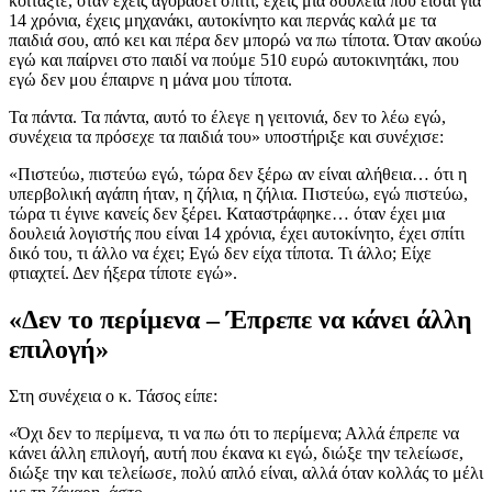
κοιτάξτε, όταν έχεις αγοράσει σπίτι, έχεις μία δουλειά που είσαι για
14 χρόνια, έχεις μηχανάκι, αυτοκίνητο και περνάς καλά με τα
παιδιά σου, από κει και πέρα δεν μπορώ να πω τίποτα. Όταν ακούω
εγώ και παίρνει στο παιδί να πούμε 510 ευρώ αυτοκινητάκι, που
εγώ δεν μου έπαιρνε η μάνα μου τίποτα.
Τα πάντα. Τα πάντα, αυτό το έλεγε η γειτονιά, δεν το λέω εγώ,
συνέχεια τα πρόσεχε τα παιδιά του» υποστήριξε και συνέχισε:
«Πιστεύω, πιστεύω εγώ, τώρα δεν ξέρω αν είναι αλήθεια… ότι η
υπερβολική αγάπη ήταν, η ζήλια, η ζήλια. Πιστεύω, εγώ πιστεύω,
τώρα τι έγινε κανείς δεν ξέρει. Καταστράφηκε… όταν έχει μια
δουλειά λογιστής που είναι 14 χρόνια, έχει αυτοκίνητο, έχει σπίτι
δικό του, τι άλλο να έχει; Εγώ δεν είχα τίποτα. Τι άλλο; Είχε
φτιαχτεί. Δεν ήξερα τίποτε εγώ».
«Δεν το περίμενα – Έπρεπε να κάνει άλλη
επιλογή»
Στη συνέχεια ο κ. Τάσος είπε:
«Όχι δεν το περίμενα, τι να πω ότι το περίμενα; Αλλά έπρεπε να
κάνει άλλη επιλογή, αυτή που έκανα κι εγώ, διώξε την τελείωσε,
διώξε την και τελείωσε, πολύ απλό είναι, αλλά όταν κολλάς το μέλι