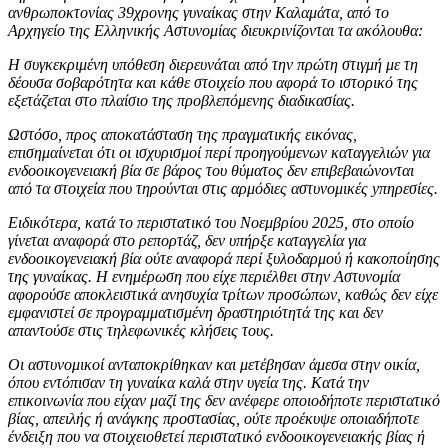
ανθρωποκτονίας 39χρονης γυναίκας στην Καλαμάτα, από το
Αρχηγείο της Ελληνικής Αστυνομίας διευκρινίζονται τα ακόλουθα:
Η συγκεκριμένη υπόθεση διερευνάται από την πρώτη στιγμή με τη
δέουσα σοβαρότητα και κάθε στοιχείο που αφορά το ιστορικό της
εξετάζεται στο πλαίσιο της προβλεπόμενης διαδικασίας.
Ωστόσο, προς αποκατάσταση της πραγματικής εικόνας,
επισημαίνεται ότι οι ισχυρισμοί περί προηγούμενων καταγγελιών για
ενδοοικογενειακή βία σε βάρος του θύματος δεν επιβεβαιώνονται
από τα στοιχεία που τηρούνται στις αρμόδιες αστυνομικές yπηρεσίες.
Ειδικότερα, κατά το περιστατικό του Νοεμβρίου 2025, στο οποίο
γίνεται αναφορά στο ρεπορτάζ, δεν υπήρξε καταγγελία για
ενδοοικογενειακή βία ούτε αναφορά περί ξυλοδαρμού ή κακοποίησης
της γυναίκας. Η ενημέρωση που είχε περιέλθει στην Αστυνομία
αφορούσε αποκλειστικά ανησυχία τρίτων προσώπων, καθώς δεν είχε
εμφανιστεί σε προγραμματισμένη δραστηριότητά της και δεν
απαντούσε στις τηλεφωνικές κλήσεις τους.
Οι αστυνομικοί ανταποκρίθηκαν και μετέβησαν άμεσα στην οικία,
όπου εντόπισαν τη γυναίκα καλά στην υγεία της. Κατά την
επικοινωνία που είχαν μαζί της δεν ανέφερε οποιοδήποτε περιστατικό
βίας, απειλής ή ανάγκης προστασίας, ούτε προέκυψε οποιαδήποτε
ένδειξη που να στοιχειοθετεί περιστατικό ενδοοικογενειακής βίας ή