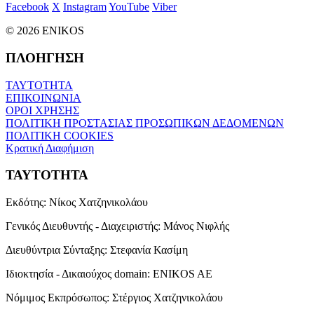
Facebook
X
Instagram
YouTube
Viber
© 2026 ENIKOS
ΠΛΟΗΓΗΣΗ
ΤΑΥΤΟΤΗΤΑ
ΕΠΙΚΟΙΝΩΝΙΑ
ΟΡΟΙ ΧΡΗΣΗΣ
ΠΟΛΙΤΙΚΗ ΠΡΟΣΤΑΣΙΑΣ ΠΡΟΣΩΠΙΚΩΝ ΔΕΔΟΜΕΝΩΝ
ΠΟΛΙΤΙΚΗ COOKIES
Κρατική Διαφήμιση
ΤΑΥΤΟΤΗΤΑ
Εκδότης:
Νίκος Χατζηνικολάου
Γενικός Διευθυντής - Διαχειριστής:
Μάνος Νιφλής
Διευθύντρια Σύνταξης:
Στεφανία Κασίμη
Ιδιοκτησία - Δικαιούχος domain:
ENIKOS AE
Νόμιμος Εκπρόσωπος:
Στέργιος Χατζηνικολάου