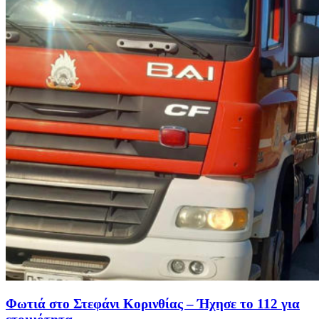
Φωτιά στο Στεφάνι Κορινθίας – Ήχησε το 112 για