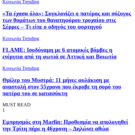
Κοινωνία
Trending
«Τα έχασα όλα»: Συγκλονίζει ο πατέρας και σύζυγος
των θυμάτων του θανατηφόρου τροχαίου στις
Σέρρες – Τι είπε ο οδηγός του φορτηγού
Κοινωνία
Trending
FLAME: Ισοδύναμη με 6 ατομικές βόμβες η
ενέργεια από τη φωτιά σε Αττική και Βοιωτία
Κοινωνία
Trending
Θρίλερ του Μυστρά: 11 μήνες φυλάκιση με
αναστολή στον 55χρονο που έκρυβε τη σορό του
πατέρα του σε καταψύκτη
MUST READ
1
Εμπρησμός στη Marfin: Προθεσμία να απολογηθεί
την Τρίτη πήρε η 46χρονη – Δηλώνει αθώα