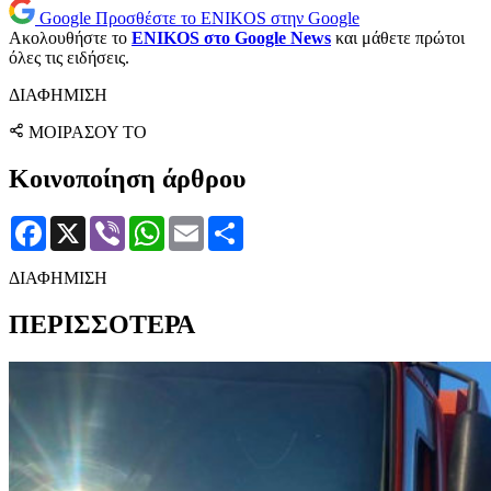
Google
Προσθέστε το ENIKOS στην Google
Ακολουθήστε το
ENIKOS στο Google News
και μάθετε πρώτοι
όλες τις ειδήσεις.
ΔΙΑΦΗΜΙΣΗ
ΜΟΙΡΑΣΟΥ ΤΟ
Κοινοποίηση άρθρου
Facebook
X
Viber
WhatsApp
Email
Μοιραστείτε
ΔΙΑΦΗΜΙΣΗ
ΠΕΡΙΣΣΟΤΕΡΑ