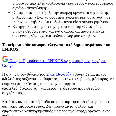
υπουργού αποτελεί «δολοφονία» και μέρος «ενός ευρύτερου
σχεδίου συγκάλυψης».
Ο μάρτυρας υποστήριξε την ύπαρξη οργανωμένης δράσης,
δηλώνοντας: «Εγώ το ονομάζω εγκληματική οργάνωση, δεν
υπάρχει αμφιβολία ότι οι δολοφόνοι είναι συγκεκριμένοι».
Κατήγγειλε επίσης ότι την ημέρα του συμβάντος «δεν
υπήρχε στο Λιμενικό κανένα σκάφος και αυτό έγινε για
προφανείς λόγους», υπονοώντας «αρχαιοκαπηλία».
Το κείμενο κάθε σύνοψης ελέγχεται από δημοσιογράφους του
ENIKOS
Google
Προσθέστε το ENIKOS ως προτιμώμενη πηγή στη
Google
Η δίκη για τον θάνατο του
Σήφη Βαλυράκη
συνεχίζεται, με τον
αδελφό της συζύγου του θύματος, που έχει κληθεί ως μάρτυρας, να
επιμένει ότι ο θάνατος του πρώην υπουργού
αποτελεί «δολοφονία» και μέρος «ενός ευρύτερου σχεδίου
συγκάλυψης».
Κατά την ακροαματική διαδικασία, ο μάρτυρας εξετάστηκε απο τη
δικηγόρο της οικογένειας, Ζωή Κωνσταντοπούλου, και
εμφανίστηκε κατηγορηματικός ως προς την ύπαρξη οργανωμένης
δράσης.