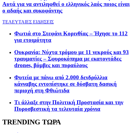
Αυτά για να αντιληφθεί ο ελληνικός λαός ποιος είναι
ο αδαής και συκοφάντης
ΤΕΛΕΥΤΑΙΕΣ ΕΙΔΗΣΕΙΣ
Φωτιά στο Στεφάνι Κορινθίας – Ήχησε το 112
για ετοιμότητα
Ουκρανία: Νύχτα τρόμου με 11 νεκρούς και 93
τραυματίες – Σφυροκόπημα με εκατοντάδες
drones, βόμβες και πυραύλους
Φυτεία με πάνω από 2.000 δενδρύλλια
κάνναβης εντοπίστηκε σε δύσβατη δασική
περιοχή στη Φθιώτιδα
Τι άλλαξε στην Πολιτική Προστασία και την
Πυροσβεστική τα τελευταία χρόνια
TRENDING ΤΩΡΑ