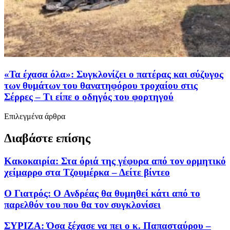
«Τα έχασα όλα»: Συγκλονίζει ο πατέρας και σύζυγος
των θυμάτων του θανατηφόρου τροχαίου στις
Σέρρες – Τι είπε ο οδηγός του φορτηγού
Επιλεγμένα άρθρα
Διαβάστε επίσης
Κακοκαιρία: Στα όριά της γέφυρα από τον ορμητικό
χείμαρρο στα Τζουμέρκα – Δείτε βίντεο
Ο Γιατρός: O Ανδρέας θα θυμηθεί κάτι από το
παρελθόν του που θα τον συγκλονίσει
ΣΥΡΙΖΑ: Όσα ξέχασε να πει ο κ. Παπασταύρου –