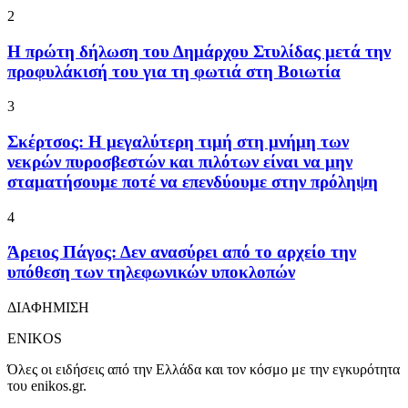
2
Η πρώτη δήλωση του Δημάρχου Στυλίδας μετά την
προφυλάκισή του για τη φωτιά στη Βοιωτία
3
Σκέρτσος: Η μεγαλύτερη τιμή στη μνήμη των
νεκρών πυροσβεστών και πιλότων είναι να μην
σταματήσουμε ποτέ να επενδύουμε στην πρόληψη
4
Άρειος Πάγος: Δεν ανασύρει από το αρχείο την
υπόθεση των τηλεφωνικών υποκλοπών
ΔΙΑΦΗΜΙΣΗ
ENIKOS
Όλες οι ειδήσεις από την Ελλάδα και τον κόσμο με την εγκυρότητα
του enikos.gr.