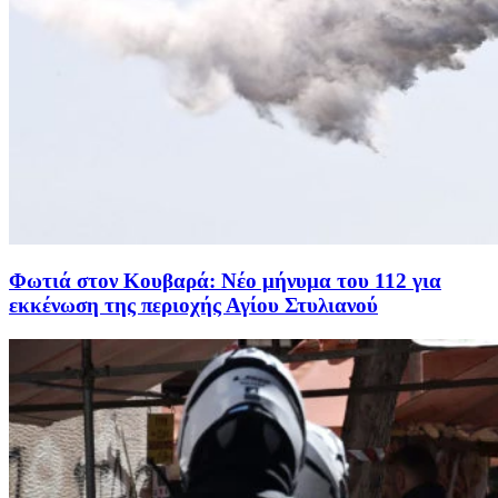
Φωτιά στον Κουβαρά: Νέο μήνυμα του 112 για
εκκένωση της περιοχής Αγίου Στυλιανού