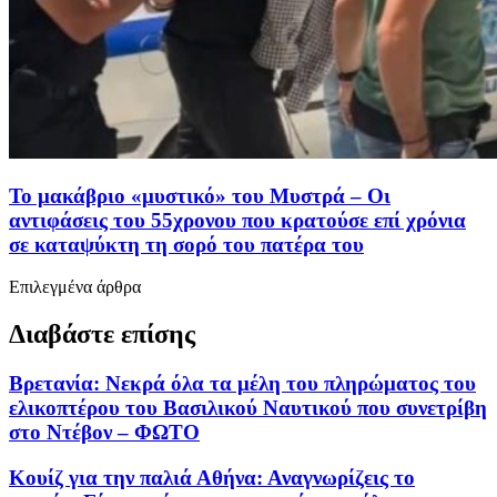
Το μακάβριο «μυστικό» του Μυστρά – Οι
αντιφάσεις του 55χρονου που κρατούσε επί χρόνια
σε καταψύκτη τη σορό του πατέρα του
Επιλεγμένα άρθρα
Διαβάστε επίσης
Βρετανία: Νεκρά όλα τα μέλη του πληρώματος του
ελικοπτέρου του Βασιλικού Ναυτικού που συνετρίβη
στο Ντέβον – ΦΩΤΟ
Κουίζ για την παλιά Αθήνα: Αναγνωρίζεις το