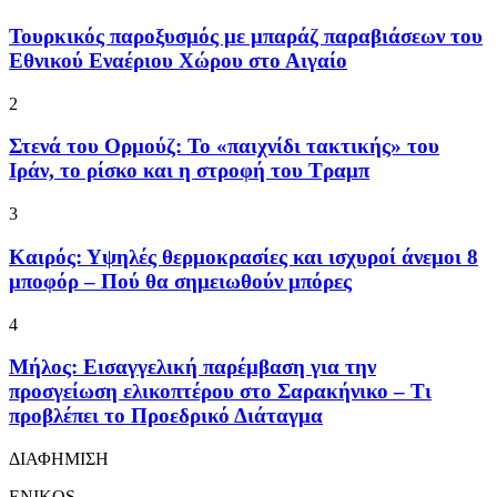
Τουρκικός παροξυσμός με μπαράζ παραβιάσεων του
Εθνικού Εναέριου Χώρου στο Αιγαίο
2
Στενά του Ορμούζ: Το «παιχνίδι τακτικής» του
Ιράν, το ρίσκο και η στροφή του Τραμπ
3
Καιρός: Υψηλές θερμοκρασίες και ισχυροί άνεμοι 8
μποφόρ – Πού θα σημειωθούν μπόρες
4
Μήλος: Εισαγγελική παρέμβαση για την
προσγείωση ελικοπτέρου στο Σαρακήνικο – Τι
προβλέπει το Προεδρικό Διάταγμα
ΔΙΑΦΗΜΙΣΗ
ENIKOS