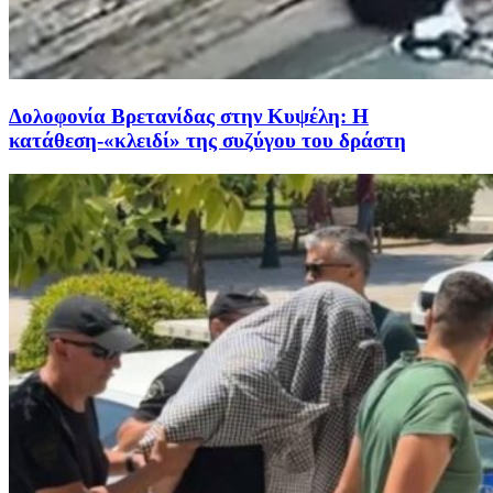
Δολοφονία Βρετανίδας στην Κυψέλη: Η
κατάθεση-«κλειδί» της συζύγου του δράστη