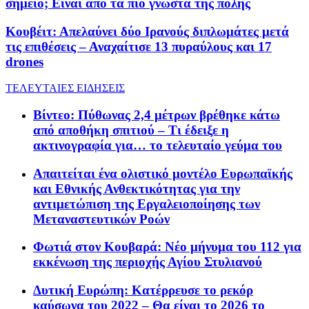
σημείο; Είναι από τα πιο γνωστά της πόλης
Κουβέιτ: Απελαύνει δύο Ιρανούς διπλωμάτες μετά
τις επιθέσεις – Αναχαίτισε 13 πυραύλους και 17
drones
ΤΕΛΕΥΤΑΙΕΣ ΕΙΔΗΣΕΙΣ
Βίντεο: Πύθωνας 2,4 μέτρων βρέθηκε κάτω
από αποθήκη σπιτιού – Τι έδειξε η
ακτινογραφία για… το τελευταίο γεύμα του
Απαιτείται ένα ολιστικό μοντέλο Ευρωπαϊκής
και Εθνικής Ανθεκτικότητας για την
αντιμετώπιση της Εργαλειοποίησης των
Μεταναστευτικών Ροών
Φωτιά στον Κουβαρά: Νέο μήνυμα του 112 για
εκκένωση της περιοχής Αγίου Στυλιανού
Δυτική Ευρώπη: Κατέρρευσε το ρεκόρ
καύσωνα του 2022 – Θα είναι το 2026 το