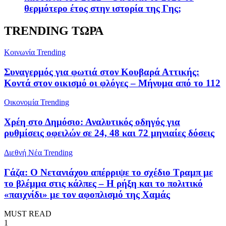
θερμότερο έτος στην ιστορία της Γης;
TRENDING ΤΩΡΑ
Κοινωνία
Trending
Συναγερμός για φωτιά στον Κουβαρά Αττικής:
Κοντά στον οικισμό οι φλόγες – Μήνυμα από το 112
Oικονομία
Trending
Χρέη στο Δημόσιο: Αναλυτικός οδηγός για
ρυθμίσεις οφειλών σε 24, 48 και 72 μηνιαίες δόσεις
Διεθνή Νέα
Trending
Γάζα: Ο Νετανιάχου απέρριψε το σχέδιο Τραμπ με
το βλέμμα στις κάλπες – Η ρήξη και το πολιτικό
«παιχνίδι» με τον αφοπλισμό της Χαμάς
MUST READ
1