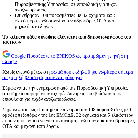
Πυροσβεστικής Υπηρεσίας, σε επιφυλακή για τυχόν
αναζωπυρώσεις.
Επιχείρησαν 108 πυροσβέστες με 32 οχήματα και 5
ελικόπτερα, ενώ συνέδραμαν υδροφόρες ΟΤΑ και
μηχανήματα έργου.
Το κείμενο κάθε σύνοψης ελέγχεται από δημοσιογράφους του
ENIKOS
Google
Προσθέστε το ENIKOS ως προτιμώμενη πηγή στη
Google
Χωρίς ενεργό μέτωπο η
φωτιά που εκδηλώθηκε νωρίτερα σήμερα
σε χαμηλή βλάστηση στον Ασπρόπυργο
.
Σύμφωνα με την ενημέρωση από την Πυροσβεστική Υπηρεσία,
στο σημείο παραμένουν ισχυρές δυνάμεις που βρίσκονται σε
επιφυλακή για τυχόν αναζωπυρώσεις.
Σημειώνεται πως στο σημείο επιχειρούσαν 108 πυροσβέστες με 6
ομάδες πεζοπόρων της 1ης ΕΜΟΔΕ, 32 οχήματα και 5 ελικόπτερα
εκ των οποίων το ένα για συντονισμό, ενώ συνέδραμαν υδροφόρες
ΟΤΑ και μηχανήματα έργου.