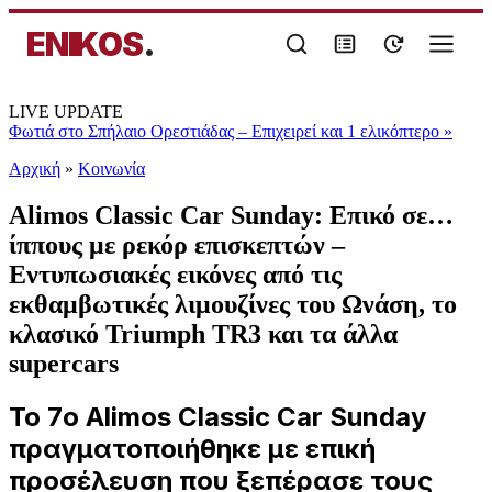
ENIKOS
.
LIVE UPDATE
Φωτιά στο Σπήλαιο Ορεστιάδας – Επιχειρεί και 1 ελικόπτερο
»
Αρχική
»
Κοινωνία
Alimos Classic Car Sunday: Επικό σε…
ίππους με ρεκόρ επισκεπτών –
Εντυπωσιακές εικόνες από τις
εκθαμβωτικές λιμουζίνες του Ωνάση, το
κλασικό Triumph TR3 και τα άλλα
supercars
Το 7ο Alimos Classic Car Sunday
πραγματοποιήθηκε με επική
προσέλευση που ξεπέρασε τους