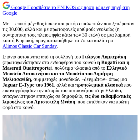
Google
Προσθέστε το ENIKOS ως προτιμώμενη πηγή στη
Google
Με… επικό μέγεθος ίππων και ρεκόρ επισκεπτών που ξεπέρασαν
τις 30.000, αλλά και με πρωτοφανείς αριθμούς νεολαίας (η
συντριπτική τους πλειοψηφία κάτω των 30 ετών) σε μια λαμπρή,
καυτή Κυριακή, πραγματοποιήθηκε το 7ο και καλύτερο
Alimos Classic Car Sunday
.
Σπάνια αυτοκίνητα από τη συλλογή του
Γιώργου Λυμπεράκη
(πρωταγωνίστησαν στο ενδιαφέρον του κοινού
η Bugatti και η
Maserati Quattroporte
), πολύτιμα κλασικά από το
Ελληνικό
Μουσείο Αυτοκινήτου και το Μουσείο του Δημήτρη
Μελισσανίδη
, συμμετοχές μοναδικών «δειγμάτων» όπως μια
Jaguar E-Type του 1961
, αλλά και
προπολεμικά κλασικά
που
εικονογράφησαν την ιστορία του αυτοκινήτου στην Ελλάδα,
ανταγωνίστηκαν επιτυχώς σε δημοφιλία,
τις δυο εκθαμβωτικές
λιμουζίνες του Αριστοτέλη Ωνάση
, που εκτέθηκαν για πρώτη
φορά στο κοινό.