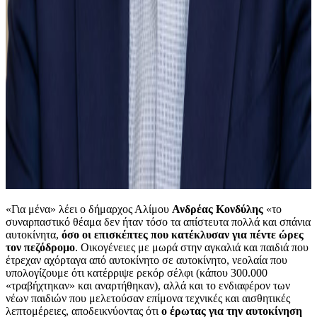
«Για μένα» λέει ο δήμαρχος Αλίμου
Ανδρέας Κονδύλης
«το
συναρπαστικό θέαμα δεν ήταν τόσο τα απίστευτα πολλά και σπάνια
αυτοκίνητα,
όσο οι επισκέπτες που κατέκλυσαν για πέντε ώρες
τον πεζόδρομο
. Οικογένειες με μωρά στην αγκαλιά και παιδιά που
έτρεχαν αχόρταγα από αυτοκίνητο σε αυτοκίνητο, νεολαία που
υπολογίζουμε ότι κατέρριψε ρεκόρ σέλφι (κάπου 300.000
«τραβήχτηκαν» και αναρτήθηκαν), αλλά και το ενδιαφέρον των
νέων παιδιών που μελετούσαν επίμονα τεχνικές και αισθητικές
λεπτομέρειες, αποδεικνύοντας ότι
ο έρωτας για την αυτοκίνηση