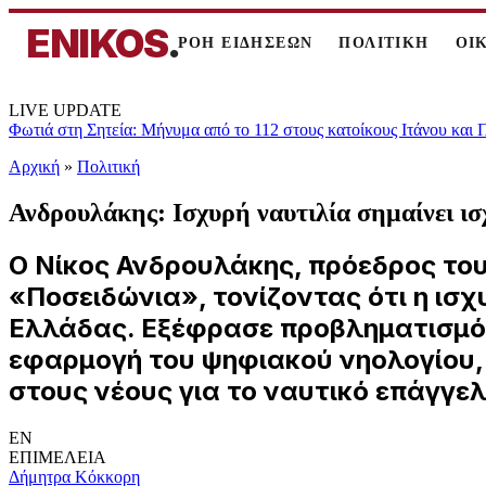
ENIKOS
.
ΡΟΗ ΕΙΔΗΣΕΩΝ
ΠΟΛΙΤΙΚΗ
ΟΙ
LIVE UPDATE
Φωτιά στη Σητεία: Μήνυμα από το 112 στους κατοίκους Ιτάνου και
Αρχική
»
Πολιτική
Ανδρουλάκης: Ισχυρή ναυτιλία σημαίνει ισ
Ο Νίκος Ανδρουλάκης, πρόεδρος το
«Ποσειδώνια», τονίζοντας ότι η ισχ
Ελλάδας. Εξέφρασε προβληματισμό γ
εφαρμογή του ψηφιακού νηολογίου, 
στους νέους για το ναυτικό επάγγε
EN
ΕΠΙΜΕΛΕΙΑ
Δήμητρα Κόκκορη