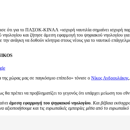
ισε ότι για το ΠΑΣΟΚ-ΚΙΝΑΛ «ισχυρή ναυτιλία σημαίνει ισχυρή παρ
ύ νηολογίου και ζήτησε άμεση εφαρμογή του ψηφιακού νηολογίου για 
ν ανάγκη να δοθούν κίνητρα στους νέους για το ναυτικό επάγγελμα,
ENIKOS
gle
της χώρας μας σε παγκόσμιο επίπεδο» τόνισε ο
Νίκος Ανδρουλάκης
α πρέπει να προβληματίζει το γεγονός ότι υπάρχει μείωση του εθν
αίνει
άμεση εφαρμογή του ψηφιακού νηολογίου
.
Και βέβαια εκσυγχρο
ς να αξιοποιήσουμε και τις ευρωπαϊκές εμπειρίες μέσα από το ευρωπαϊκό 