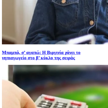
Μπαμπά, σ’ αγαπώ: Η Βιργινία χάνει το
νηπιαγωγείο στο β’ κύκλο της σειράς