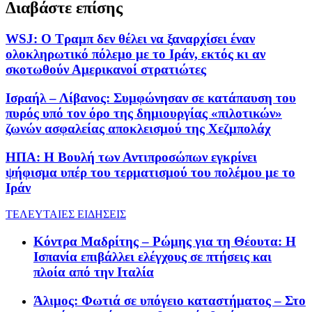
Διαβάστε επίσης
WSJ: Ο Τραμπ δεν θέλει να ξαναρχίσει έναν
ολοκληρωτικό πόλεμο με το Ιράν, εκτός κι αν
σκοτωθούν Αμερικανοί στρατιώτες
Ισραήλ – Λίβανος: Συμφώνησαν σε κατάπαυση του
πυρός υπό τον όρο της δημιουργίας «πιλοτικών»
ζωνών ασφαλείας αποκλεισμού της Χεζμπολάχ
ΗΠΑ: Η Βουλή των Αντιπροσώπων εγκρίνει
ψήφισμα υπέρ του τερματισμού του πολέμου με το
Ιράν
ΤΕΛΕΥΤΑΙΕΣ ΕΙΔΗΣΕΙΣ
Κόντρα Μαδρίτης – Ρώμης για τη Θέουτα: Η
Ισπανία επιβάλλει ελέγχους σε πτήσεις και
πλοία από την Ιταλία
Άλιμος: Φωτιά σε υπόγειο καταστήματος – Στο