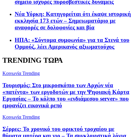
σημείο ισχυρές πυροσβεστικές δυνάμεις
Νέα Υόρκη: Κατηγορείται ότι έκαψε ιστορική
εκκλησία 173 ετών – Σημειωματάριο με
αναφορές σε δολοφονίες και βία
ΗΠΑ: «Σύντομα συμφωνία» για τα Στενά του
Ορμούζ, λέει Αμερικανός αξιωματούχος
TRENDING ΤΩΡΑ
Κοινωνία
Trending
Τουρισμός: Στο μικροσκόπιο των Αρχών νέα
«πατέντα» των εργοδοτών με την Ψηφιακή Κάρτα
Εργασίας – Το κόλπο του «ενδιάμεσου server» που
εμφανίζει εικονικά ρεπό
Κοινωνία
Trending
Σέρρες: Το χρονικό του φρικτού τροχαίου με
θύματα μητέρα και γιο – Τα συγκλονιστικά λόγια