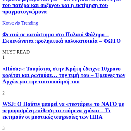
του πατέρα και συζύγου και η εκτίμηση του
πραγματογνώμονα
Κοινωνία
Trending
Φωτιά σε κατάστημα στο Παλαιό Φάληρο –
Εκκενώνεται προληπτικά πολυκατοικία – ΦΩΤΟ
MUST READ
1
«Πόσο;»: Τουρίστας στην Κρήτη έδειχνε 10χρονο
κορίτσι και ρωτούσε… την τιμή του – Έρευνες των
Αρχών για την ταυτοποίησή του
2
WSJ: Ο Πούτιν μπορεί να «τεστάρει» το ΝΑΤΟ με
περιορισμένη επίθεση τα επόμενα χρόνια – Τι
εκτιμούν οι μυστικές υπηρεσίες των ΗΠΑ
3