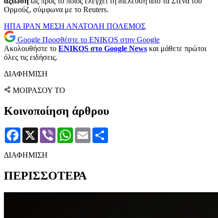
αξίωση
ως προς το ποιος ελέγχει τη διέλευση από τα Στενά του
Ορμούζ, σύμφωνα με το Reuters.
ΗΠΑ
ΙΡΑΝ
ΜΕΣΗ ΑΝΑΤΟΛΗ
ΠΟΛΕΜΟΣ
Google
Προσθέστε το ENIKOS στην Google
Ακολουθήστε το
ENIKOS στο Google News
και μάθετε πρώτοι
όλες τις ειδήσεις.
ΔΙΑΦΗΜΙΣΗ
ΜΟΙΡΑΣΟΥ ΤΟ
Κοινοποίηση άρθρου
Facebook
X
Viber
WhatsApp
Email
Μοιραστείτε
ΔΙΑΦΗΜΙΣΗ
ΠΕΡΙΣΣΟΤΕΡΑ