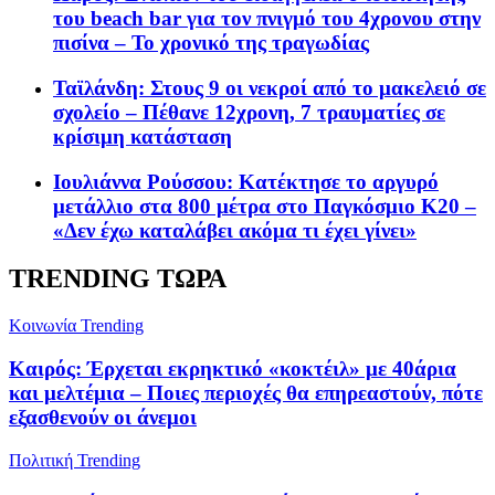
του beach bar για τον πνιγμό του 4χρονου στην
πισίνα – Το χρονικό της τραγωδίας
Ταϊλάνδη: Στους 9 οι νεκροί από το μακελειό σε
σχολείο – Πέθανε 12χρονη, 7 τραυματίες σε
κρίσιμη κατάσταση
Ιουλιάννα Ρούσσου: Κατέκτησε το αργυρό
μετάλλιο στα 800 μέτρα στο Παγκόσμιο Κ20 –
«Δεν έχω καταλάβει ακόμα τι έχει γίνει»
TRENDING ΤΩΡΑ
Κοινωνία
Trending
Καιρός: Έρχεται εκρηκτικό «κοκτέιλ» με 40άρια
και μελτέμια – Ποιες περιοχές θα επηρεαστούν, πότε
εξασθενούν οι άνεμοι
Πολιτική
Trending