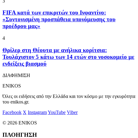
3
FIFA κατά των επικριτών του Ινφαντίνο:
«Συντονισμένη προσπάθεια υπονόμευσης του
προέδρου μας»
4
Θρίλερ στη Θέουτα με ανήλικα κορίτσια:
Τουλάχιστον 5 κάτω των 14 ετών στο νοσοκομείο με
ενδείξεις βιασμού
ΔΙΑΦΗΜΙΣΗ
ENIKOS
Όλες οι ειδήσεις από την Ελλάδα και τον κόσμο με την εγκυρότητα
του enikos.gr.
Facebook
X
Instagram
YouTube
Viber
© 2026 ENIKOS
ΠΛΟΗΓΗΣΗ