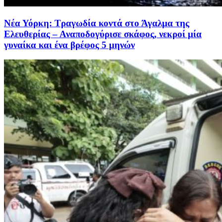
Νέα Υόρκη: Τραγωδία κοντά στο Άγαλμα της
Ελευθερίας – Αναποδογύρισε σκάφος, νεκροί μία
γυναίκα και ένα βρέφος 5 μηνών