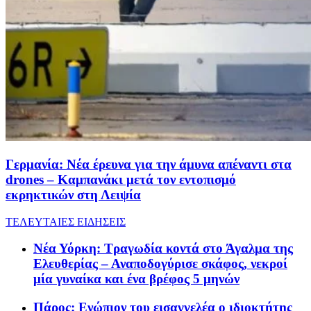
Γερμανία: Νέα έρευνα για την άμυνα απέναντι στα
drones – Καμπανάκι μετά τον εντοπισμό
εκρηκτικών στη Λειψία
ΤΕΛΕΥΤΑΙΕΣ ΕΙΔΗΣΕΙΣ
Νέα Υόρκη: Τραγωδία κοντά στο Άγαλμα της
Ελευθερίας – Αναποδογύρισε σκάφος, νεκροί
μία γυναίκα και ένα βρέφος 5 μηνών
Πάρος: Ενώπιον του εισαγγελέα ο ιδιοκτήτης