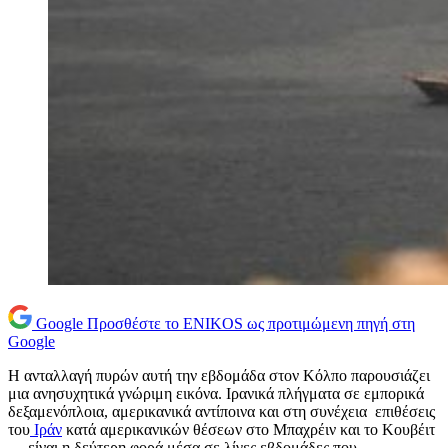
Google
Προσθέστε το ENIKOS ως προτιμώμενη πηγή στη
Google
Η ανταλλαγή πυρών αυτή την εβδομάδα στον Κόλπο παρουσιάζει
μια ανησυχητικά γνώριμη εικόνα. Ιρανικά πλήγματα σε εμπορικά
δεξαμενόπλοια, αμερικανικά αντίποινα και στη συνέχεια επιθέσεις
του
Ιράν
κατά αμερικανικών θέσεων στο Μπαχρέιν και το Κουβέιτ
— είναι η δεύτερη φορά μέσα σε λίγες εβδομάδες που