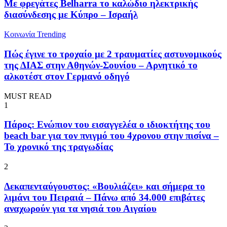
Με φρεγάτες Belharra το καλώδιο ηλεκτρικής
διασύνδεσης με Κύπρο – Ισραήλ
Κοινωνία
Trending
Πώς έγινε το τροχαίο με 2 τραυματίες αστυνομικούς
της ΔΙΑΣ στην Αθηνών-Σουνίου – Αρνητικό το
αλκοτέστ στον Γερμανό οδηγό
MUST READ
1
Πάρος: Ενώπιον του εισαγγελέα ο ιδιοκτήτης του
beach bar για τον πνιγμό του 4χρονου στην πισίνα –
Το χρονικό της τραγωδίας
2
Δεκαπενταύγουστος: «Βουλιάζει» και σήμερα το
λιμάνι του Πειραιά – Πάνω από 34.000 επιβάτες
αναχωρούν για τα νησιά του Αιγαίου