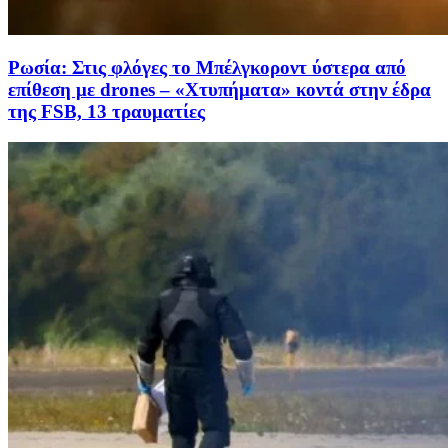
Ρωσία: Στις φλόγες το Μπέλγκοροντ ύστερα από
επίθεση με drones – «Χτυπήματα» κοντά στην έδρα
της FSB, 13 τραυματίες