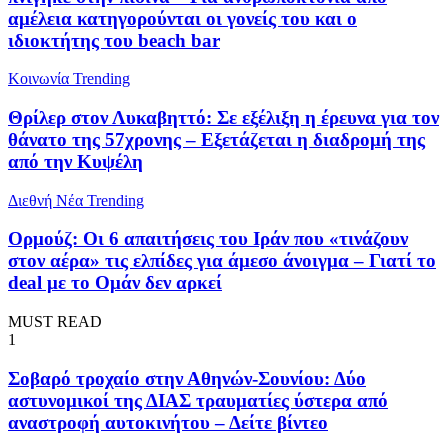
αμέλεια κατηγορούνται οι γονείς του και ο
ιδιοκτήτης του beach bar
Κοινωνία
Trending
Θρίλερ στον Λυκαβηττό: Σε εξέλιξη η έρευνα για τον
θάνατο της 57χρονης – Εξετάζεται η διαδρομή της
από την Κυψέλη
Διεθνή Νέα
Trending
Ορμούζ: Οι 6 απαιτήσεις του Ιράν που «τινάζουν
στον αέρα» τις ελπίδες για άμεσο άνοιγμα – Γιατί το
deal με το Ομάν δεν αρκεί
MUST READ
1
Σοβαρό τροχαίο στην Αθηνών-Σουνίου: Δύο
αστυνομικοί της ΔΙΑΣ τραυματίες ύστερα από
αναστροφή αυτοκινήτου – Δείτε βίντεο