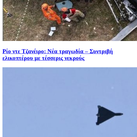
Ρίο ντε Τζανέιρο: Νέα τραγωδία – Συντριβή
ελικοπτέρου με τέσσερις νεκρούς