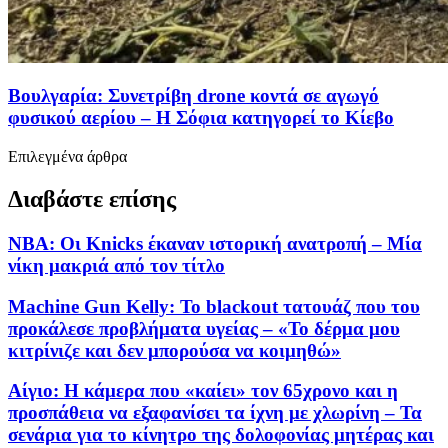
Βουλγαρία: Συνετρίβη drone κοντά σε αγωγό
φυσικού αερίου – Η Σόφια κατηγορεί το Κίεβο
Επιλεγμένα άρθρα
Διαβάστε επίσης
NBA: Οι Knicks έκαναν ιστορική ανατροπή – Μία
νίκη μακριά από τον τίτλο
Machine Gun Kelly: Το blackout τατουάζ που του
προκάλεσε προβλήματα υγείας – «Το δέρμα μου
κιτρίνιζε και δεν μπορούσα να κοιμηθώ»
Αίγιο: Η κάμερα που «καίει» τον 65χρονο και η
προσπάθεια να εξαφανίσει τα ίχνη με χλωρίνη – Τα
σενάρια για το κίνητρο της δολοφονίας μητέρας και