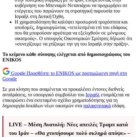
κυβέρνηση του Μπενιαμίν Νετανιάχου να προχωρήσει σε
ενέργειες που παγιώνουν τη στρατηγική παρουσία του
Ισραήλ στη Δυτική Όχθη.
Η χρηματοδότηση θα καλύψει προσωρινά τροχόσπιτα και
υποδομές, δημιουργώντας «τετελεσμένα επί του εδάφους
που θα μπορούσαν αργότερα να εξελιχθούν σε μόνιμους
οικισμούς». Ο υπουργός Οικονομικών Σμότριτς δήλωσε ότι
«συνεχίζουμε να χτίζουμε την γη του Ισραήλ στην πράξη».
Το κείμενο κάθε σύνοψης ελέγχεται από δημοσιογράφους του
ENIKOS
Google
Προσθέστε το ENIKOS ως προτιμώμενη πηγή στη
Google
Σε μια κίνηση που αναμένεται να προκαλέσει έντονες διεθνείς
αντιδράσεις, το υπουργικό συμβούλιο του
Ισραήλ
ετοιμάζεται να
επικυρώσει ένα εκτεταμένο σχέδιο χρηματοδότησης για τη
δημιουργία δεκάδων νέων οικισμών στα
παλαιστινιακά
εδάφη.
LIVE – Μέση Ανατολή: Νέες απειλές Τραμπ κατά
του Ιράν – «Θα χτυπήσουμε πολύ σκληρά απόψε» –