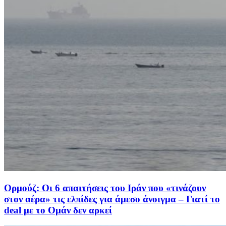
Ορμούζ: Οι 6 απαιτήσεις του Ιράν που «τινάζουν
στον αέρα» τις ελπίδες για άμεσο άνοιγμα – Γιατί το
deal με το Ομάν δεν αρκεί