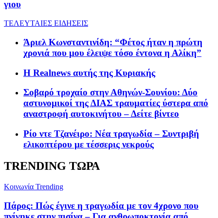
γιου
ΤΕΛΕΥΤΑΙΕΣ ΕΙΔΗΣΕΙΣ
Άριελ Κωνσταντινίδη: “Φέτος ήταν η πρώτη
χρονιά που μου έλειψε τόσο έντονα η Αλίκη”
Η Realnews αυτής της Κυριακής
Σοβαρό τροχαίο στην Αθηνών-Σουνίου: Δύο
αστυνομικοί της ΔΙΑΣ τραυματίες ύστερα από
αναστροφή αυτοκινήτου – Δείτε βίντεο
Ρίο ντε Τζανέιρο: Νέα τραγωδία – Συντριβή
ελικοπτέρου με τέσσερις νεκρούς
TRENDING ΤΩΡΑ
Κοινωνία
Trending
Πάρος: Πώς έγινε η τραγωδία με τον 4χρονο που
πνίγηκε στην πισίνα – Για ανθρωποκτονία από