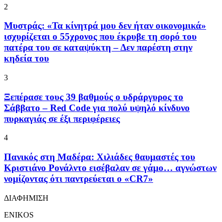
2
Μυστράς: «Τα κίνητρά μου δεν ήταν οικονομικά»
ισχυρίζεται ο 55χρονος που έκρυβε τη σορό του
πατέρα του σε καταψύκτη – Δεν παρέστη στην
κηδεία του
3
Ξεπέρασε τους 39 βαθμούς ο υδράργυρος το
Σάββατο – Red Code για πολύ υψηλό κίνδυνο
πυρκαγιάς σε έξι περιφέρειες
4
Πανικός στη Μαδέρα: Χιλιάδες θαυμαστές του
Κριστιάνο Ρονάλντο εισέβαλαν σε γάμο… αγνώστων
νομίζοντας ότι παντρεύεται ο «CR7»
ΔΙΑΦΗΜΙΣΗ
ENIKOS