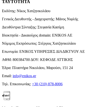
ΤΑΥΤΟΤΗΤΑ
Εκδότης:
Νίκος Χατζηνικολάου
Γενικός Διευθυντής - Διαχειριστής:
Μάνος Νιφλής
Διευθύντρια Σύνταξης:
Στεφανία Κασίμη
Ιδιοκτησία - Δικαιούχος domain:
ENIKOS AE
Νόμιμος Εκπρόσωπος:
Στέργιος Χατζηνικολάου
Επωνυμία:
ΕΝΙΚΟΣ ΥΠΗΡΕΣΙΕΣ ΔΙΑΔΙΚΤΥΟΥ ΑΕ
ΑΦΜ:
800384700
ΔΟΥ:
ΚΕΦΟΔΕ ΑΤΤΙΚΗΣ
Έδρα:
Πλαστήρα Νικολάου, Μαρούσι, 151 24
Email:
info@enikos.gr
Τηλ. Επικοινωνίας:
+30 (210) 878-8006