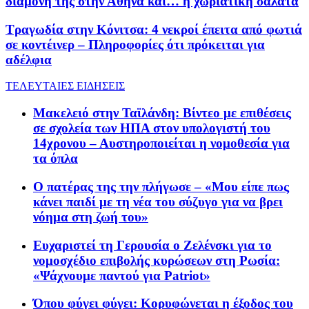
διαμονή της στην Αθήνα και… η χωριάτικη σαλάτα
Τραγωδία στην Κόνιτσα: 4 νεκροί έπειτα από φωτιά
σε κοντέινερ – Πληροφορίες ότι πρόκειται για
αδέλφια
ΤΕΛΕΥΤΑΙΕΣ ΕΙΔΗΣΕΙΣ
Μακελειό στην Ταϊλάνδη: Βίντεο με επιθέσεις
σε σχολεία των ΗΠΑ στον υπολογιστή του
14χρονου – Αυστηροποιείται η νομοθεσία για
τα όπλα
Ο πατέρας της την πλήγωσε – «Μου είπε πως
κάνει παιδί με τη νέα του σύζυγο για να βρει
νόημα στη ζωή του»
Ευχαριστεί τη Γερουσία ο Ζελένσκι για το
νομοσχέδιο επιβολής κυρώσεων στη Ρωσία:
«Ψάχνουμε παντού για Patriot»
Όπου φύγει φύγει: Κορυφώνεται η έξοδος του