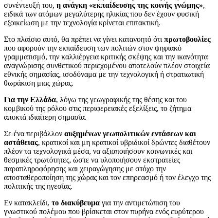
συνέντευξή του,
η ανάγκη «εκπαίδευσης της κοινής γνώμης»
,
ειδικά των ατόμων μεγαλύτερης ηλικίας που δεν έχουν φυσική
εξοικείωση με την τεχνολογία κρίνεται επιτακτική.
Στο πλαίσιο αυτό, θα πρέπει να γίνει κατανοητό ότι
πρωτοβουλίες
που αφορούν την εκπαίδευση των πολιτών στον ψηφιακό
γραμματισμό, την καλλιέργεια κριτικής σκέψης και την ικανότητα
αναγνώρισης συνθετικού περιεχομένου αποτελούν πλέον στοιχεία
εθνικής σημασίας, ισοδύναμα με την τεχνολογική ή στρατιωτική
θωράκιση μιας χώρας.
Για την Ελλάδα
, λόγω της γεωγραφικής της θέσης και του
κομβικού της ρόλου στις περιφερειακές εξελίξεις, το ζήτημα
αποκτά ιδιαίτερη σημασία.
Σε ένα περιβάλλον
αυξημένων γεωπολιτικών εντάσεων και
αστάθειας
, κρατικοί και μη κρατικοί υβριδικοί δρώντες διαθέτουν
πλέον τα τεχνολογικά μέσα, να αξιοποιήσουν κοινωνικές και
θεσμικές τρωτότητες, ώστε να υλοποιήσουν εκστρατείες
παραπληροφόρησης και χειραγώγησης με στόχο την
αποσταθεροποίηση της χώρας και τον επηρεασμό ή τον έλεγχο της
πολιτικής της ηγεσίας.
Εν κατακλείδι,
το διακύβευμα
για την αντιμετώπιση του
γνωστικού πολέμου που βρίσκεται στον πυρήνα ενός ευρύτερου