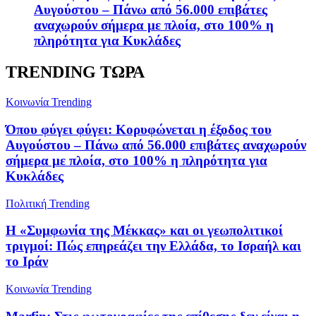
Αυγούστου – Πάνω από 56.000 επιβάτες
αναχωρούν σήμερα με πλοία, στο 100% η
πληρότητα για Κυκλάδες
TRENDING ΤΩΡΑ
Κοινωνία
Trending
Όπου φύγει φύγει: Κορυφώνεται η έξοδος του
Αυγούστου – Πάνω από 56.000 επιβάτες αναχωρούν
σήμερα με πλοία, στο 100% η πληρότητα για
Κυκλάδες
Πολιτική
Trending
Η «Συμφωνία της Μέκκας» και οι γεωπολιτικοί
τριγμοί: Πώς επηρεάζει την Ελλάδα, το Ισραήλ και
το Ιράν
Κοινωνία
Trending