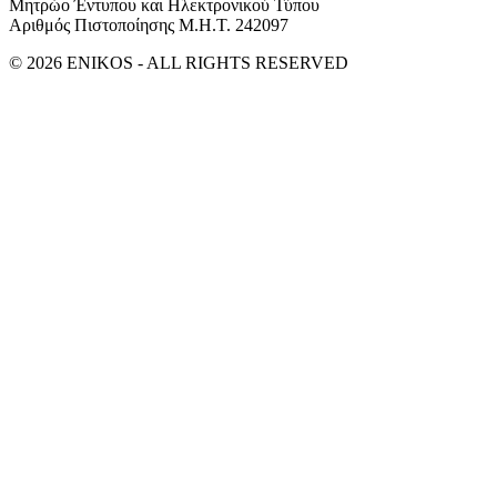
Μητρώο Έντυπου και Ηλεκτρονικού Τύπου
Αριθμός Πιστοποίησης Μ.Η.Τ. 242097
© 2026 ENIKOS - ALL RIGHTS RESERVED