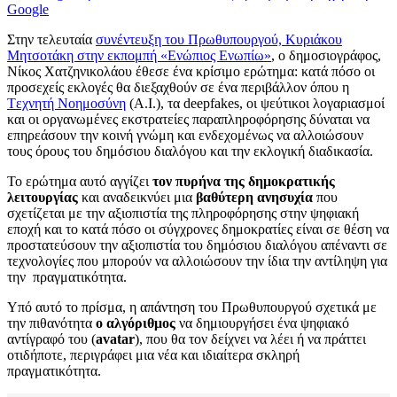
Google
Στην τελευταία
συνέντευξη του Πρωθυπουργού, Κυριάκου
Μητσοτάκη στην εκπομπή «Ενώπιος Ενωπίω»
, ο δημοσιογράφος,
Νίκος Χατζηνικολάου έθεσε ένα κρίσιμο ερώτημα: κατά πόσο οι
προσεχείς εκλογές θα διεξαχθούν σε ένα περιβάλλον όπου η
Tεχνητή Nοημοσύνη
(Α.Ι.), τα deepfakes, οι ψεύτικοι λογαριασμοί
και οι οργανωμένες εκστρατείες παραπληροφόρησης δύναται να
επηρεάσουν την κοινή γνώμη και ενδεχομένως να αλλοιώσουν
τους όρους του δημόσιου διαλόγου και την εκλογική διαδικασία.
Το ερώτημα αυτό αγγίζει
τον πυρήνα της δημοκρατικής
λειτουργίας
και αναδεικνύει μια
βαθύτερη ανησυχία
που
σχετίζεται με την αξιοπιστία της πληροφόρησης στην ψηφιακή
εποχή και το κατά πόσο οι σύγχρονες δημοκρατίες είναι σε θέση να
προστατεύσουν την αξιοπιστία του δημόσιου διαλόγου απέναντι σε
τεχνολογίες που μπορούν να αλλοιώσουν την ίδια την αντίληψη για
την πραγματικότητα.
Υπό αυτό το πρίσμα, η απάντηση του Πρωθυπουργού σχετικά με
την πιθανότητα
ο αλγόριθμος
να δημιουργήσει ένα ψηφιακό
αντίγραφό του (
avatar
), που θα τον δείχνει να λέει ή να πράττει
οτιδήποτε, περιγράφει μια νέα και ιδιαίτερα σκληρή
πραγματικότητα.