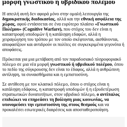
μορφή γνωστικού ή υβριδικού πολέμου
Η απειλή αυτή δεν αφορά μόνο στην ομαλή λειτουργία της
δημοκρατικής διαδικασίας
, αλλά και την
εθνική ασφάλεια της
χώρας
, αφού εντάσσεται σε ένα ευρύτερο πλαίσιο
«Γνωστικού
Πολέμου» (Cognitive Warfare),
που στόχος του δεν είναι η
καταστροφή υποδομών ή η κατάληψη εδαφών, αλλά η
χειραγώγηση του τρόπου με τον οποίο σκέφτονται, αισθάνονται,
αποφασίζουν και αντιδρούν οι πολίτες σε συγκεκριμένα γεγονότα ή
αποφάσεις.
Πρόκειται για μια μετάβαση από τον παραδοσιακό πληροφοριακό
πόλεμο σε μια νέα μορφή
γνωστικού ή υβριδικού πολέμου
, όπου
το πεδίο της σύγκρουσης δεν είναι το έδαφος, αλλά η ανθρώπινη
αντίληψη, τα συναισθήματα και η εμπιστοσύνη.
Σε αντίθεση με τον κλασικό πόλεμο, όπου ο στόχος είναι η
κατάληψη εδάφους, η καταστροφή υποδομών ή η εξουδετέρωση
στρατιωτικών δυνατοτήτων, στον υβριδικό πόλεμο,
ο αντίπαλος
επιδιώκει να επηρεάσει τη βούληση μιας κοινωνίας, να
υπονομεύσει την εμπιστοσύνη της στους θεσμούς
και να
προκαλέσει εσωτερικές διαιρέσεις και αποσταθεροποίηση.