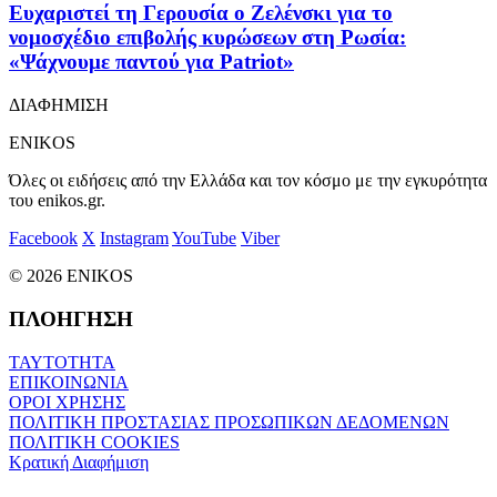
Ευχαριστεί τη Γερουσία ο Ζελένσκι για το
νομοσχέδιο επιβολής κυρώσεων στη Ρωσία:
«Ψάχνουμε παντού για Patriot»
ΔΙΑΦΗΜΙΣΗ
ENIKOS
Όλες οι ειδήσεις από την Ελλάδα και τον κόσμο με την εγκυρότητα
του enikos.gr.
Facebook
X
Instagram
YouTube
Viber
© 2026 ENIKOS
ΠΛΟΗΓΗΣΗ
ΤΑΥΤΟΤΗΤΑ
ΕΠΙΚΟΙΝΩΝΙΑ
ΟΡΟΙ ΧΡΗΣΗΣ
ΠΟΛΙΤΙΚΗ ΠΡΟΣΤΑΣΙΑΣ ΠΡΟΣΩΠΙΚΩΝ ΔΕΔΟΜΕΝΩΝ
ΠΟΛΙΤΙΚΗ COOKIES
Κρατική Διαφήμιση