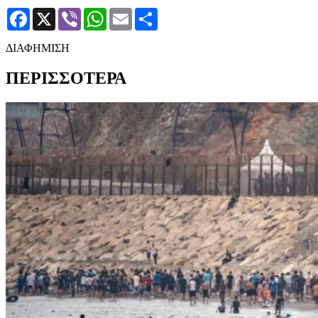
Facebook
X
Viber
WhatsApp
Email
Μοιραστείτε
ΔΙΑΦΗΜΙΣΗ
ΠΕΡΙΣΣΟΤΕΡΑ