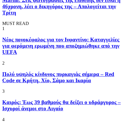
Marfin: Στις φωτογραφίες της επίθεσης δεν είναι η
46χρονη, λέει ο δικηγόρος της – Απολογείται την
Τρίτη
MUST READ
1
Νέος πονοκέφαλος για τον Ινφαντίνο: Καταγγελίες
για φερόμενη ερωμένη που αποζημιώθηκε από την
UEFA
2
Πολύ υψηλός κίνδυνος πυρκαγιάς σήμερα – Red
Code σε Κρήτη, Χίο, Σάμο και Ικαρία
3
Καιρός: Έως 39 βαθμούς θα δείξει ο υδράργυρος –
Ισχυροί άνεμοι στο Αιγαίο
4