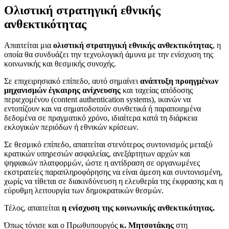
Ολιστική στρατηγική εθνικής
ανθεκτικότητας
Απαιτείται μια
ολιστική στρατηγική εθνικής ανθεκτικότητας
, η
οποία θα συνδυάζει την τεχνολογική άμυνα με την ενίσχυση της
κοινωνικής και θεσμικής συνοχής.
Σε επιχειρησιακό επίπεδο, αυτό σημαίνει
ανάπτυξη προηγμένων
μηχανισμών έγκαιρης ανίχνευσης
και ταχείας απόδοσης
περιεχομένου (content authentication systems), ικανών να
εντοπίζουν και να σηματοδοτούν συνθετικά ή παραποιημένα
δεδομένα σε πραγματικό χρόνο, ιδιαίτερα κατά τη διάρκεια
εκλογικών περιόδων ή εθνικών κρίσεων.
Σε θεσμικό επίπεδο, απαιτείται στενότερος συντονισμός μεταξύ
κρατικών υπηρεσιών ασφαλείας, ανεξάρτητων αρχών και
ψηφιακών πλατφορμών, ώστε η αντίδραση σε οργανωμένες
εκστρατείες παραπληροφόρησης να είναι άμεση και συντονισμένη,
χωρίς να τίθεται σε διακινδύνευση η ελευθερία της έκφρασης και η
εύρυθμη λειτουργία των δημοκρατικών θεσμών.
Τέλος, απαιτείται
η ενίσχυση της κοινωνικής ανθεκτικότητας.
Όπως τόνισε και ο Πρωθυπουργός
κ. Μητσοτάκης
στη