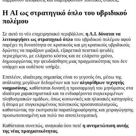
Η AI ως στρατηγικό όπλο του υβριδικού
πολέμου
Σε αυτό το νέο επιχειρησιακό περιβάλλον,
η Α.Ι. δύναται να
λειτουργήσει ως στρατηγικό όπλο
του υβριδικού πολέμου αφού
παρέχει τη δυνατότητα σε κρατικούς και μη κρατικούς υβριδικούς
δρώντες να παράξουν μαζικά, εξαιρετικά πειστικό ψευδές
περιεχόμενο, με ελάχιστο κόστος και σε ελάχιστο χρόνο,
δημιουργώντας την ψευδαίσθηση μιας πραγματικότητας που δεν
υπάρχει και ουδέποτε υπήρξε.
Επιπλέον, ιδιαίτερης σημασίας είναι το γεγονός ότι, μέσω της
ανάλυσης μεγάλων δεδομένων και των
αλγορίθμων τεχνητής
νοημοσύνης
, καθίσταται δυνατή η προσαρμογή του μηνύματος στα
ιδιαίτερα χαρακτηριστικά και τα ενδιαφέροντα συγκεκριμένων
πληθυσμιακών ομάδων, όπως κοινωνικές και ηλικιακές κατηγορίες
ή άτομα με συγκεκριμένους πολιτικούς προσανατολισμούς,
καθιστώντας την εκστρατεία παραπληροφόρησης και χειραγώγησης
προσωποποιημένη και πολύ πιο αποτελεσματική.
Καθίσταται συνεπώς, αναγκαία όσο ποτέ
η αντιμετώπιση αυτής
της νέας πραγματικότητας
.