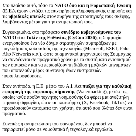
Στο πλαίσιο αυτό, τόσο το
ΝΑΤΟ όσο και η Ευρωπαϊκή Ένωση
(Ε.Ε.),
έχουν εντάξει τις επιχειρήσεις πληροφοριακής επιρροής και
τις
υβριδικές απειλές
στον πυρήνα της στρατηγικής τους σκέψης,
λαμβάνοντας μέτρα για την αντιμετώπισή τους.
Συγκεκριμένα, στο πρόσφατο
συνέδριο κυβερνοάμυνας του
ΝΑΤΟ στο Ταλίν της Εσθονίας (CyCon 2026)
, η Συμμαχία
ενεργοποίησε ένα νέο δόγμα στρατηγικών συμπράξεων με
παγκόσμιους κολοσσούς της τεχνολογίας (Microsoft, ESET, Palo
Alto Networks κ.α.), ώστε οι αμυντικοί μηχανισμοί της Συμμαχίας
να συνδέονται σε πραγματικό χρόνο με τα συστήματα εντοπισμού
των εταιρειών και να περιορίζουν τη διάδοση μαζικών μηνυμάτων
που αποτελούν μέρος συντονισμένων εκστρατειών
παραπληροφόρησης.
Στον αντίποδα, η Ε.Ε. μέσω του A.I. Act
πιέζει για την καθολική
εφαρμογή της ψηφιακής σήμανσης
(Watermarking), μέσω της
οποίας κάθε προϊόν τεχνητής νοημοσύνης θα φέρει μια ανεξίτηλη
ψηφιακή σφραγίδα, ώστε οι πλατφόρμες (X, Facebook, TikTok) να
προειδοποιούν αυτόματα τον χρήστη, ότι αυτό που βλέπει δεν είναι
πραγματικό.
Συνεπώς η αντιμετώπιση του φαινομένου, δεν μπορεί να
περιοριστεί μόνο σε νομοθετικά ή τεχνολογικά εργαλεία.