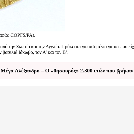
ραφία: COPFS/PA).
πό την Σκωτία και την Αγγλία. Πρόκειται για ασημένια γκροτ που εί
 βασιλιά Ιάκωβο, τον Α’ και τον Β’.
 Μέγα Αλέξανδρο – Ο «θησαυρός» 2.300 ετών που βρήκαν 