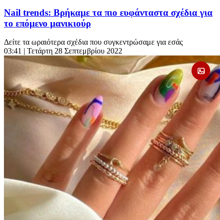
Nail trends: Βρήκαμε τα πιο ευφάνταστα σχέδια για
το επόμενο μανικιούρ
Δείτε τα ωραιότερα σχέδια που συγκεντρώσαμε για εσάς
03:41
| Τετάρτη 28 Σεπτεμβρίου 2022