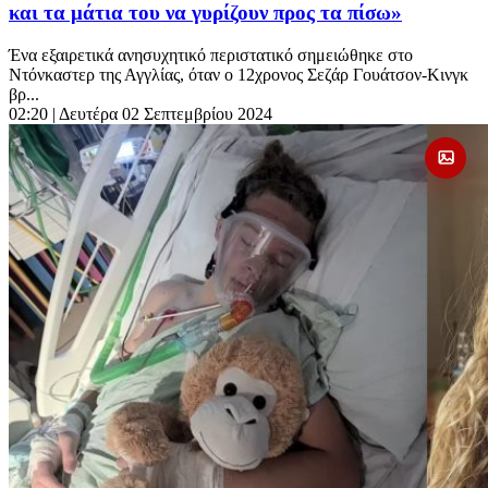
και τα μάτια του να γυρίζουν προς τα πίσω»
Ένα εξαιρετικά ανησυχητικό περιστατικό σημειώθηκε στο
Ντόνκαστερ της Αγγλίας, όταν ο 12χρονος Σεζάρ Γουάτσον-Κινγκ
βρ...
02:20
| Δευτέρα 02 Σεπτεμβρίου 2024