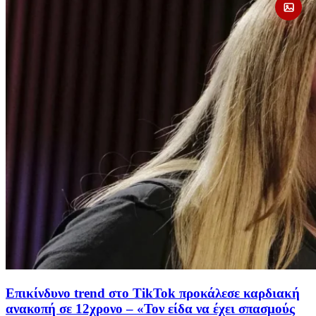
Επικίνδυνο trend στο TikTok προκάλεσε καρδιακή
ανακοπή σε 12χρονο – «Τον είδα να έχει σπασμούς