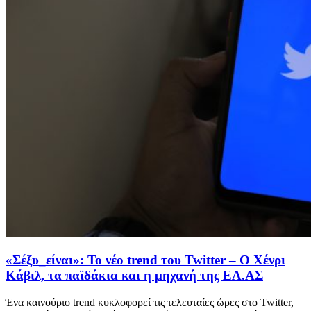
«Σέξυ_είναι»: Το νέο trend του Twitter – Ο Χένρι
Κάβιλ, τα παϊδάκια και η μηχανή της ΕΛ.ΑΣ
Ένα καινούριο trend κυκλοφορεί τις τελευταίες ώρες στο Twitter,