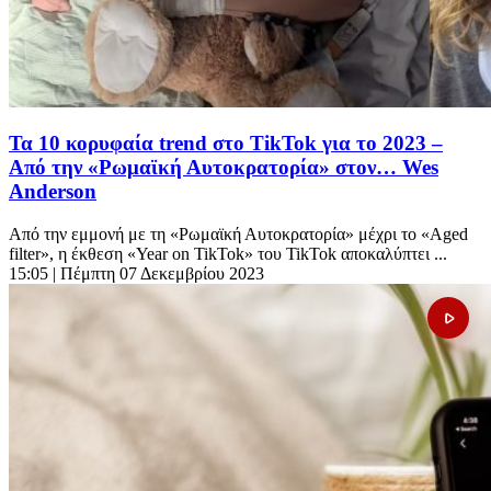
Τα 10 κορυφαία trend στο TikTok για το 2023 –
Από την «Ρωμαϊκή Αυτοκρατορία» στον… Wes
Anderson
Από την εμμονή με τη «Ρωμαϊκή Αυτοκρατορία» μέχρι τo «Aged
filter», η έκθεση «Year on TikTok» του TikTok αποκαλύπτει ...
15:05
| Πέμπτη 07 Δεκεμβρίου 2023