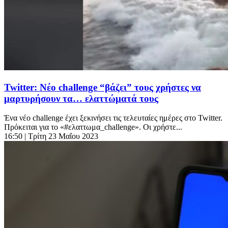
Twitter: Nέο challenge “βάζει” τους χρήστες να
μαρτυρήσουν τα… ελαττώματά τους
Ένα νέο challenge έχει ξεκινήσει τις τελευταίες ημέρες στο Twitter.
Πρόκειται για το «#ελαττωμα_challenge». Οι χρήστε...
16:50
| Τρίτη 23 Μαΐου 2023