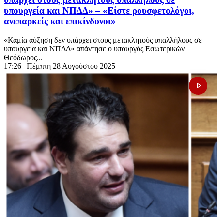
υπουργεία και ΝΠΔΔ» – «Είστε ρουσφετολόγοι,
ανεπαρκείς και επικίνδυνοι»
«Καμία αύξηση δεν υπάρχει στους μετακλητούς υπαλλήλους σε
υπουργεία και ΝΠΔΔ» απάντησε ο υπουργός Εσωτερικών
Θεόδωρος...
17:26
| Πέμπτη 28 Αυγούστου 2025