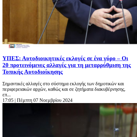
ΥΠΕΣ: Αυτοδιοικητικές εκλογές σε ένα γύρο – Οι
20 προτεινόμενες αλλαγές για τη μεταρρύθμιση της
Τοπικής Αυτοδιοίκησης
Σημαντικές αλλαγές στο σύστημα εκλογής των δημοτικών και
περιφερειακών αρχών, καθώς και σε ζητήματα διακυβέρνησης,
επ...
17:05
| Πέμπτη 07 Νοεμβρίου 2024