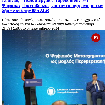
Λιβάνιος – Παπαστεργίου: Παρουσίασαν 5+1
Ψηφιακές Πρωτοβουλίες για τον εκσυγχρονισμό των
δήμων από την 88η ΔΕΘ
Πέντε συν μία κοινές πρωτοβουλίες με στόχο τον εκσυγχρονισμό
των υποδομών και των διαδικασιών στην τοπική αυτοδιοίκησ...
21:59
| Σάββατο 07 Σεπτεμβρίου 2024