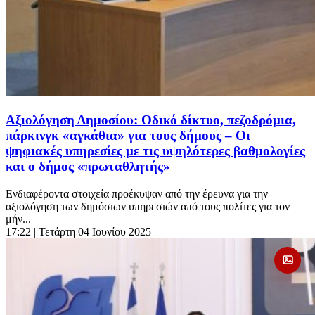
Αξιολόγηση Δημοσίου: Οδικό δίκτυο, πεζοδρόμια,
πάρκινγκ «αγκάθια» για τους δήμους – Οι
ψηφιακές υπηρεσίες με τις υψηλότερες βαθμολογίες
και ο δήμος «πρωταθλητής»
Ενδιαφέροντα στοιχεία προέκυψαν από την έρευνα για την
αξιολόγηση των δημόσιων υπηρεσιών από τους πολίτες για τον
μήν...
17:22
| Τετάρτη 04 Ιουνίου 2025