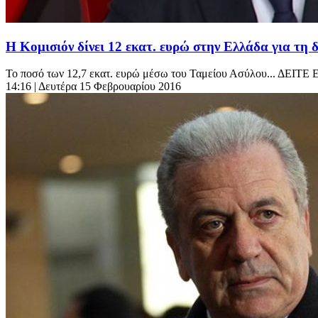
Η Κομισιόν δίνει 12 εκατ. ευρώ στην Ελλάδα για τη 
Το ποσό των 12,7 εκατ. ευρώ μέσω του Ταμείου Ασύλου... ΔΕΙΤΕ
14:16
| Δευτέρα 15 Φεβρουαρίου 2016