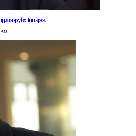
δημιουργία hotspot
 ΕΔΩ