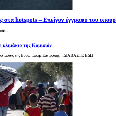
ς στα hotspots – Επείγον έγγραφο του υπουρ
ϊό...
ε κλιμάκιο της Κομισιόν
ροστασίας της Ευρωπαϊκής Επιτροπής... ΔΙΑΒΑΣΤΕ ΕΔΩ