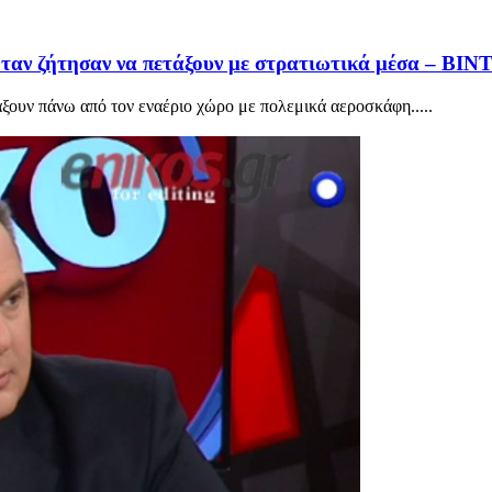
 όταν ζήτησαν να πετάξουν με στρατιωτικά μέσα – ΒΙ
ξουν πάνω από τον εναέριο χώρο με πολεμικά αεροσκάφη.....