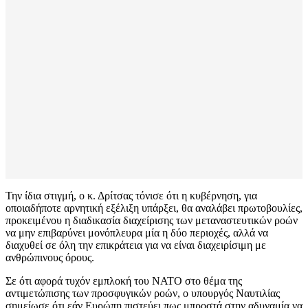
Την ίδια στιγμή, ο κ. Δρίτσας τόνισε ότι η κυβέρνηση, για
οποιαδήποτε αρνητική εξέλιξη υπάρξει, θα αναλάβει πρωτοβουλίες,
προκειμένου η διαδικασία διαχείρισης των μεταναστευτικών ροών
να μην επιβαρύνει μονόπλευρα μία η δύο περιοχές, αλλά να
διαχυθεί σε όλη την επικράτεια για να είναι διαχειρίσιμη με
ανθρώπινους όρους.
Σε ότι αφορά τυχόν εμπλοκή του ΝΑΤΟ στο θέμα της
αντιμετώπισης των προσφυγικών ροών, ο υπουργός Ναυτιλίας
σημείωσε ότι εάν Ευρώπη πιστεύει πως μπροστά στην αδυναμία να