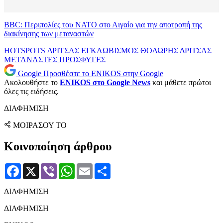
BBC: Περιπολίες του ΝΑΤΟ στο Αιγαίο για την αποτροπή της
διακίνησης των μεταναστών
HOTSPOTS
ΔΡΙΤΣΑΣ
ΕΓΚΛΩΒΙΣΜΟΣ
ΘΟΔΩΡΗΣ ΔΡΙΤΣΑΣ
ΜΕΤΑΝΑΣΤΕΣ
ΠΡΟΣΦΥΓΕΣ
Google
Προσθέστε το ENIKOS στην Google
Ακολουθήστε το
ENIKOS στο Google News
και μάθετε πρώτοι
όλες τις ειδήσεις.
ΔΙΑΦΗΜΙΣΗ
ΜΟΙΡΑΣΟΥ ΤΟ
Κοινοποίηση άρθρου
Facebook
X
Viber
WhatsApp
Email
Μοιραστείτε
ΔΙΑΦΗΜΙΣΗ
ΔΙΑΦΗΜΙΣΗ