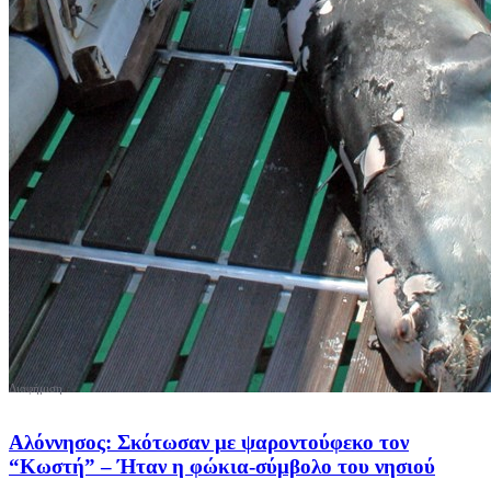
Αλόννησoς: Σκότωσαν με ψαροντούφεκο τον
“Κωστή” – Ήταν η φώκια-σύμβολο του νησιού