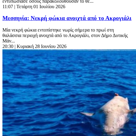
εντυπωσίασε όσους παρακολουθούσαν το θέ...
11:07
| Τετάρτη 01 Ιουλίου 2026
Μεσσηνία: Νεκρή φώκια ανοιχτά από το Ακρογιάλι
Μία νεκρή φώκια εντοπίστηκε νωρίς σήμερα το πρωί στη
θαλάσσια περιοχή ανοιχτά από το Ακρογιάλι, στον Δήμο Δυτικής
Μάν...
20:30
| Κυριακή 28 Ιουνίου 2026