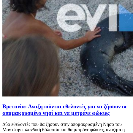
Βρετανία: Αναζητούνται εθελοντές για να ζήσουν σε
απομακρυσμένο νησί και να μετράνε φώκιες
Δύο εθελοντές που θα ζήσουν στην απομακρυσμένη Νήσο του
Μαν στην ιρλανδική θάλασσα και θα μετράνε φώκιες, αναζητά η