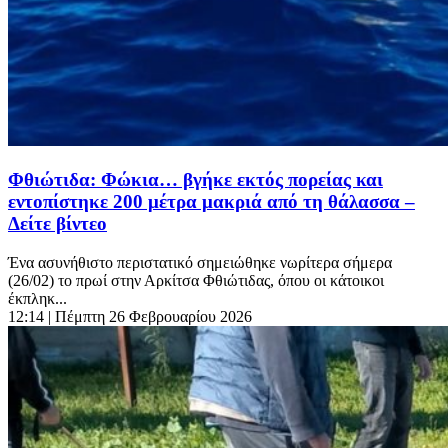
Φθιώτιδα: Φώκια… βγήκε εκτός πορείας και
εντοπίστηκε 200 μέτρα μακριά από τη θάλασσα –
Δείτε βίντεο
Ένα ασυνήθιστο περιστατικό σημειώθηκε νωρίτερα σήμερα
(26/02) το πρωί στην Αρκίτσα Φθιώτιδας, όπου οι κάτοικοι
έκπληκ...
12:14
| Πέμπτη 26 Φεβρουαρίου 2026