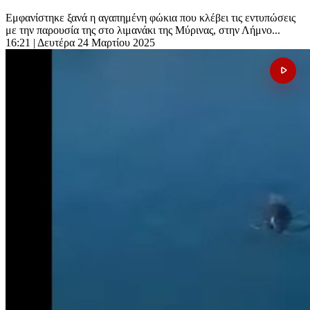
Εμφανίστηκε ξανά η αγαπημένη φώκια που κλέβει τις εντυπώσεις
με την παρουσία της στο λιμανάκι της Μύρινας, στην Λήμνο...
16:21
| Δευτέρα 24 Μαρτίου 2025