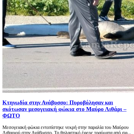
Κτηνωδία στην Ανάβυσσο: Πυροβόλησαν και
σκότωσαν μεσογειακή φώκια στο Μαύρο Λιθάρι –
ΦΩΤΟ
Μεσογειακή φώκια εντοπίστηκε νεκρή στην παραλία του Μαύρου
Λιθαριού στην Ανάβυσσο. Το θηλαστικό έφερε τραύματα από σφ...