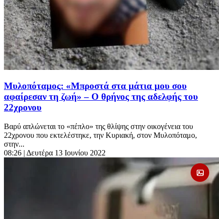
Μυλοπόταμος: «Μπροστά στα μάτια μου σου
αφαίρεσαν τη ζωή» – Ο θρήνος της αδελφής του
22χρονου
Βαρύ απλώνεται το «πέπλο» της θλίψης στην οικογένεια του
22χρονου που εκτελέστηκε, την Κυριακή, στον Μυλοπόταμο,
στην...
08:26
| Δευτέρα 13 Ιουνίου 2022