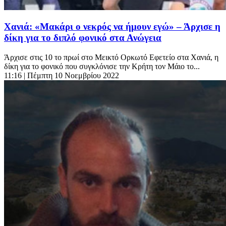
Χανιά: «Μακάρι ο νεκρός να ήμουν εγώ» – Άρχισε η
δίκη για το διπλό φονικό στα Ανώγεια
Άρχισε στις 10 το πρωί στο Μεικτό Ορκωτό Εφετείο στα Χανιά, η
δίκη για το φονικό που συγκλόνισε την Κρήτη τον Μάιο το...
11:16
| Πέμπτη 10 Νοεμβρίου 2022