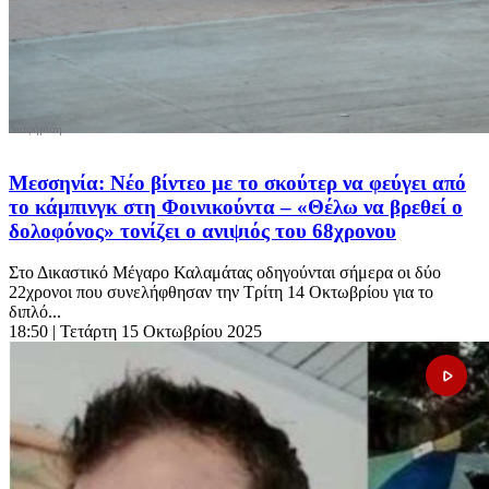
Μεσσηνία: Νέο βίντεο με το σκούτερ να φεύγει από
το κάμπινγκ στη Φοινικούντα – «Θέλω να βρεθεί ο
δολοφόνος» τονίζει ο ανιψιός του 68χρονου
Στο Δικαστικό Μέγαρο Καλαμάτας οδηγούνται σήμερα οι δύο
22χρονοι που συνελήφθησαν την Τρίτη 14 Οκτωβρίου για το
διπλό...
18:50
| Τετάρτη 15 Οκτωβρίου 2025