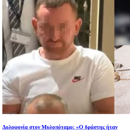
Δολοφονία στον Μυλοπόταμο: «Ο δράστης ήταν