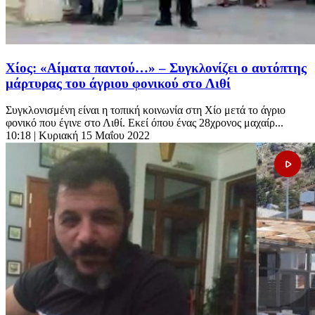
Χίος: «Αίματα παντού…» – Συγκλονίζει ο αυτόπτης
μάρτυρας του άγριου φονικού στο Λιθί
Συγκλονισμένη είναι η τοπική κοινωνία στη Χίο μετά το άγριο
φονικό που έγινε στο Λιθί. Εκεί όπου ένας 28χρονος μαχαίρ...
10:18
| Κυριακή 15 Μαΐου 2022