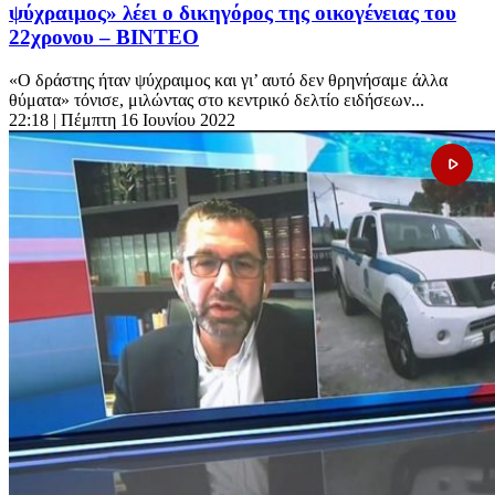
ψύχραιμος» λέει ο δικηγόρος της οικογένειας του
22χρονου – ΒΙΝΤΕΟ
«Ο δράστης ήταν ψύχραιμος και γι’ αυτό δεν θρηνήσαμε άλλα
θύματα» τόνισε, μιλώντας στο κεντρικό δελτίο ειδήσεων...
22:18
| Πέμπτη 16 Ιουνίου 2022