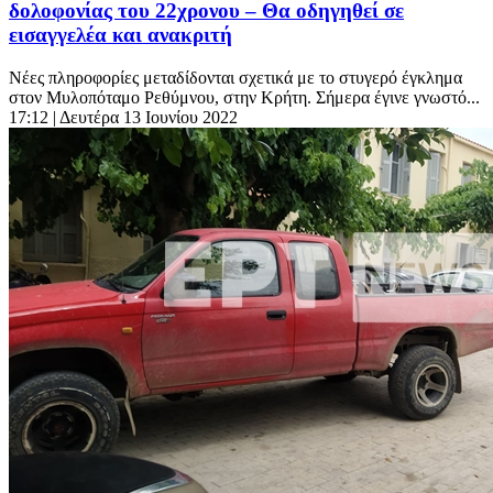
δολοφονίας του 22χρονου – Θα οδηγηθεί σε
εισαγγελέα και ανακριτή
Νέες πληροφορίες μεταδίδονται σχετικά με το στυγερό έγκλημα
στον Μυλοπόταμο Ρεθύμνου, στην Κρήτη. Σήμερα έγινε γνωστό...
17:12
| Δευτέρα 13 Ιουνίου 2022