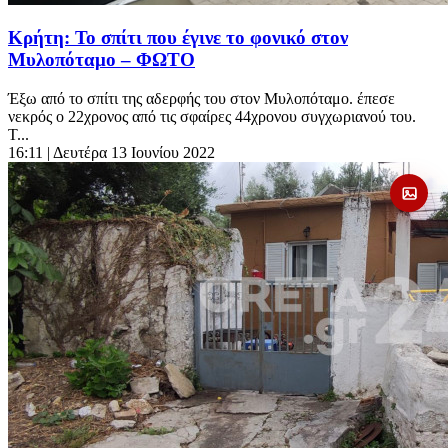
Κρήτη: Το σπίτι που έγινε το φονικό στον
Μυλοπόταμο – ΦΩΤΟ
Έξω από το σπίτι της αδερφής του στον Μυλοπόταμο. έπεσε
νεκρός ο 22χρονος από τις σφαίρες 44χρονου συγχωριανού του.
Τ...
16:11
| Δευτέρα 13 Ιουνίου 2022