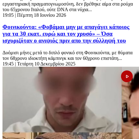
εργαστηριακή πραγματογνωμοσύνη, δεν βρέθηκε αίμα στα ρούχα
του 65χρονου Ιταλού, ούτε DNA στα νύχια...
19:05
| Πέμπτη 18 Ιουνίου 2026
Φοινικούντα: «Φοβάμαι μην με απαγάγει κάποιος
για τα 30 εκατ. ευρώ και τον χρυσό» – Όσα
ισχυριζόταν ο ανιψιός πριν απο την σύλληψή του
Δυόμισι μήνες μετά το διπλό φονικό στη Φοινικούντα, με θύματα
τον 68χρονο ιδιοκτήτη κάμπινγκ και τον 60χρονο επιστάτη...
19:45
| Τετάρτη 10 Δεκεμβρίου 2025