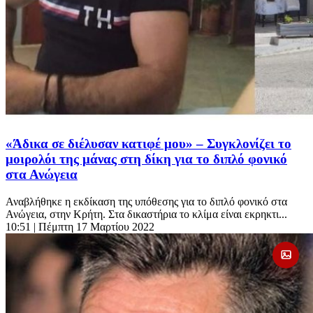
«Άδικα σε διέλυσαν κατιφέ μου» – Συγκλονίζει το
μοιρολόι της μάνας στη δίκη για το διπλό φονικό
στα Ανώγεια
Αναβλήθηκε η εκδίκαση της υπόθεσης για το διπλό φονικό στα
Ανώγεια, στην Κρήτη. Στα δικαστήρια το κλίμα είναι εκρηκτι...
10:51
| Πέμπτη 17 Μαρτίου 2022