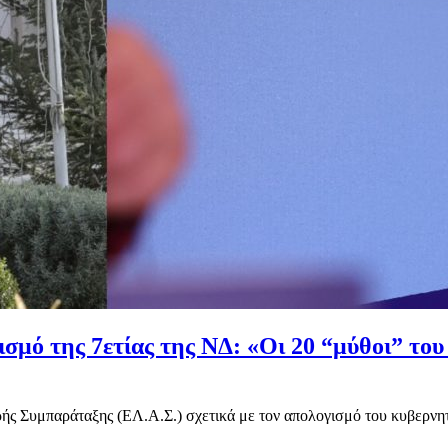
ό της 7ετίας της ΝΔ: «Οι 20 “μύθοι” του 
ς Συμπαράταξης (ΕΛ.Α.Σ.) σχετικά με τον απολογισμό του κυβερνητικ