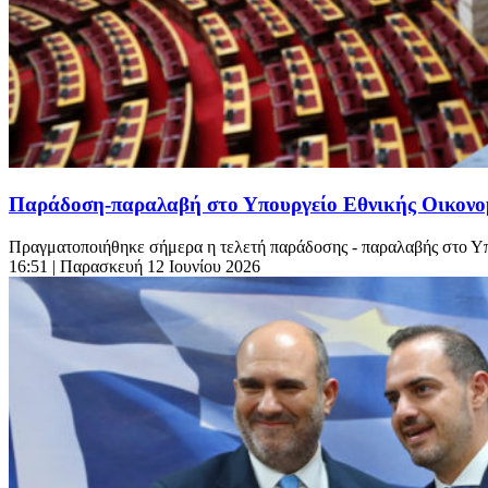
Παράδοση-παραλαβή στο Υπουργείο Εθνικής Οικονομ
Πραγματοποιήθηκε σήμερα η τελετή παράδοσης - παραλαβής στο Υπο
16:51
| Παρασκευή 12 Ιουνίου 2026