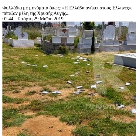
Φυλλάδια με μηνύματα όπως: «Η Ελλάδα ανήκει στους Έλληνες»,
πέταξαν μέλη της Χρυσής Αυγής...
01:44
| Τετάρτη 29 Μαΐου 2019