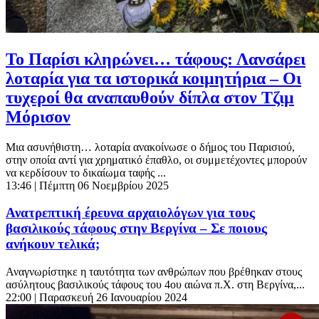
Το Παρίσι κληρώνει… τάφους: Λανσάρει
λοταρία για τα ιστορικά κοιμητήρια – Οι
τυχεροί θα αναπαυθούν δίπλα στον Τζιμ
Μόρισον
Μια ασυνήθιστη… λοταρία ανακοίνωσε ο δήμος του Παρισιού,
στην οποία αντί για χρηματικό έπαθλο, οι συμμετέχοντες μπορούν
να κερδίσουν το δικαίωμα ταφής ...
13:46
| Πέμπτη 06 Νοεμβρίου 2025
Ανατρεπτική έρευνα αρχαιολόγων για τους
βασιλικούς τάφους στην Βεργίνα – Σε ποιους
ανήκουν τελικά;
Αναγνωρίστηκε η ταυτότητα των ανθρώπων που βρέθηκαν στους
ασύλητους βασιλικούς τάφους του 4ου αιώνα π.Χ. στη Βεργίνα,...
22:00
| Παρασκευή 26 Ιανουαρίου 2024