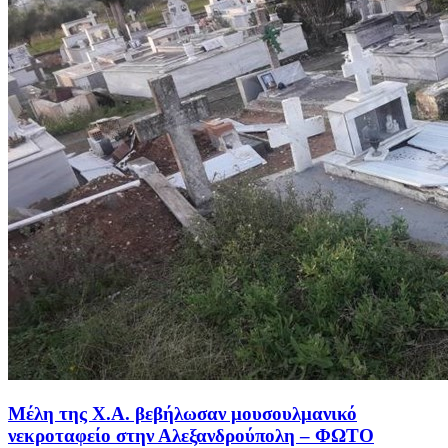
Μέλη της Χ.Α. βεβήλωσαν μουσουλμανικό
νεκροταφείο στην Αλεξανδρούπολη – ΦΩΤΟ