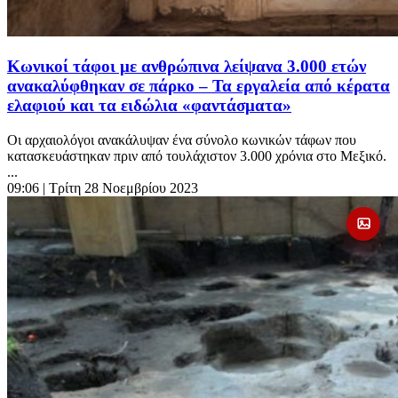
Κωνικοί τάφοι με ανθρώπινα λείψανα 3.000 ετών
ανακαλύφθηκαν σε πάρκο – Τα εργαλεία από κέρατα
ελαφιού και τα ειδώλια «φαντάσματα»
Οι αρχαιολόγοι ανακάλυψαν ένα σύνολο κωνικών τάφων που
κατασκευάστηκαν πριν από τουλάχιστον 3.000 χρόνια στο Μεξικό.
...
09:06
| Τρίτη 28 Νοεμβρίου 2023