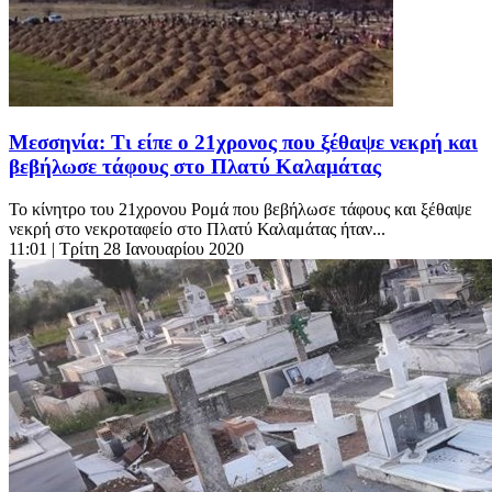
Μεσσηνία: Τι είπε ο 21χρονος που ξέθαψε νεκρή και
βεβήλωσε τάφους στο Πλατύ Καλαμάτας
Το κίνητρο του 21χρονου Ρομά που βεβήλωσε τάφους και ξέθαψε
νεκρή στο νεκροταφείο στο Πλατύ Καλαμάτας ήταν...
11:01
| Τρίτη 28 Ιανουαρίου 2020