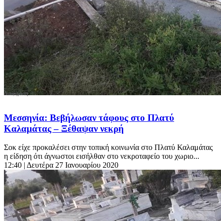
Μεσσηνία: Βεβήλωσαν τάφους στο Πλατύ
Καλαμάτας – Ξέθαψαν νεκρή
Σοκ είχε προκαλέσει στην τοπική κοινωνία στο Πλατύ Καλαμάτας
η είδηση ότι άγνωστοι εισήλθαν στο νεκροταφείο του χωριο...
12:40
| Δευτέρα 27 Ιανουαρίου 2020