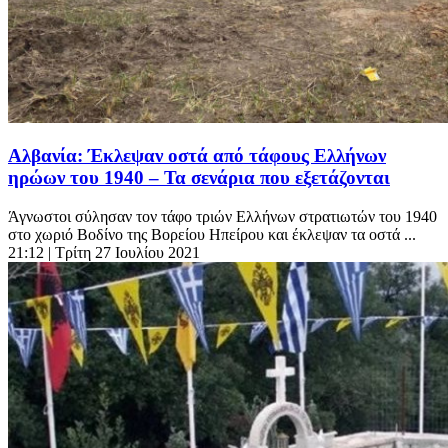
Αλβανία: Έκλεψαν οστά από τάφους Ελλήνων
ηρώων του 1940 – Τα σενάρια που εξετάζονται
Άγνωστοι σύλησαν τον τάφο τριών Ελλήνων στρατιωτών του 1940
στο χωριό Βοδίνο της Βορείου Ηπείρου και έκλεψαν τα οστά ...
21:12
| Τρίτη 27 Ιουλίου 2021