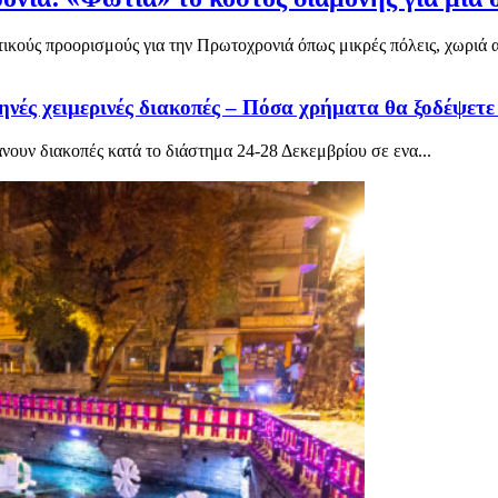
κούς προορισμούς για την Πρωτοχρονιά όπως μικρές πόλεις, χωριά αλ
ηνές χειμερινές διακοπές – Πόσα χρήματα θα ξοδέψετε
νουν διακοπές κατά το διάστημα 24-28 Δεκεμβρίου σε ενα...