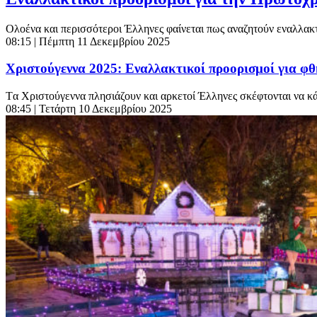
Ολοένα και περισσότεροι Έλληνες φαίνεται πως αναζητούν εναλλακτι
08:15
| Πέμπτη 11 Δεκεμβρίου 2025
Χριστούγεννα 2025: Εναλλακτικοί προορισμοί για φθ
Tα Χριστούγεννα πλησιάζουν και αρκετοί Έλληνες σκέφτονται να κά
08:45
| Τετάρτη 10 Δεκεμβρίου 2025