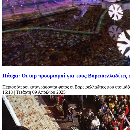
Πάσχα: Οι top προορισμοί για τους Βορειοελλαδίτες 
Περισσότεροι καταγράφονται φέτος οι Βορειοελλαδίτες που ετοιμάζου
16:18
| Τετάρτη 09 Απριλίου 2025