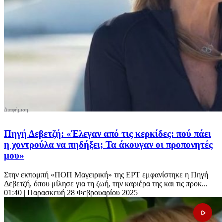
Πηγή Δεβετζή: «Έλεγαν από τις κερκίδες: πού πάει
η χοντρούλα να πηδήξει; Τα άκουγαν οι προπονητές
μου»
Στην εκπομπή «ΠΟΠ Μαγειρική» της ΕΡΤ εμφανίστηκε η Πηγή
Δεβετζή, όπου μίλησε για τη ζωή, την καριέρα της και τις προκ...
01:40
| Παρασκευή 28 Φεβρουαρίου 2025