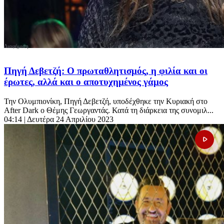
Πηγή Δεβετζή: Ο πρωταθλητισμός, η φιλία και οι
έρωτες, αλλά και ο αποτυχημένος γάμος
Την Ολυμπιονίκη, Πηγή Δεβετζή, υποδέχθηκε την Κυριακή στο
After Dark ο Θέμης Γεωργαντάς. Κατά τη διάρκεια της συνομιλ...
04:14
| Δευτέρα 24 Απριλίου 2023