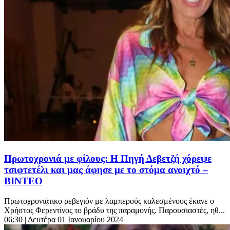
Πρωτοχρονιά με φίλους: Η Πηγή Δεβετζή χόρεψε
τσιφτετέλι και μας άφησε με το στόμα ανοιχτό –
ΒΙΝΤΕΟ
Πρωτοχρονιάτικο ρεβεγιόν με λαμπερούς καλεσμένους έκανε ο
Χρήστος Φερεντίνος το βράδυ της παραμονής. Παρουσιαστές, ηθ...
06:30
| Δευτέρα 01 Ιανουαρίου 2024