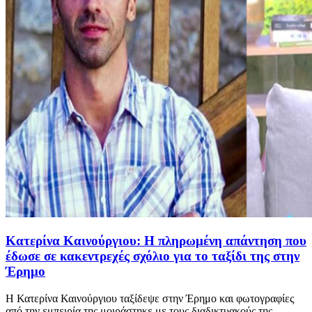
Κατερίνα Καινούργιου: Η πληρωμένη απάντηση που
έδωσε σε κακεντρεχές σχόλιο για το ταξίδι της στην
Έρημο
Η Κατερίνα Καινούργιου ταξίδεψε στην Έρημο και φωτογραφίες
από την εμπειρία της μοιράστηκε με τους διαδικτυακούς της ...