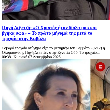
Πηγή Δεβετζή: «Ο Χριστός ήταν δίπλα μου και
βγήκα σώα» – Το πρώτο μήνυμά της μετά το
τροχαίο στην Καβάλα
Σοβαρό τροχαίο ατύχημα είχε το μεσημέρι του Σαββάτου (6/12) η
Ολυμπιονίκης Πηγή Δεβετζή, στην Εγνατία Οδό. Το τροχαίο...
00:38
| Κυριακή 07 Δεκεμβρίου 2025