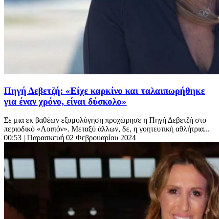
Πηγή Δεβετζή: «Είχε καρκίνο και ταλαιπωρήθηκε
για έναν χρόνο, είναι δύσκολο»
Σε μια εκ βαθέων εξομολόγηση προχώρησε η Πηγή Δεβετζή στο
περιοδικό «Λοιπόν». Μεταξύ άλλων, δε, η γοητευτική αθλήτρια...
00:53
| Παρασκευή 02 Φεβρουαρίου 2024