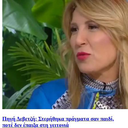
Πηγή Δεβετζή: Στερήθηκα πράγματα σαν παιδί,
ποτέ δεν έπαιξα στη γειτονιά