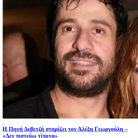
Η Πηγή Δεβετζή στηρίζει τον Αλέξη Γεωργούλη –
«Δεν πιστεύω τίποτα»