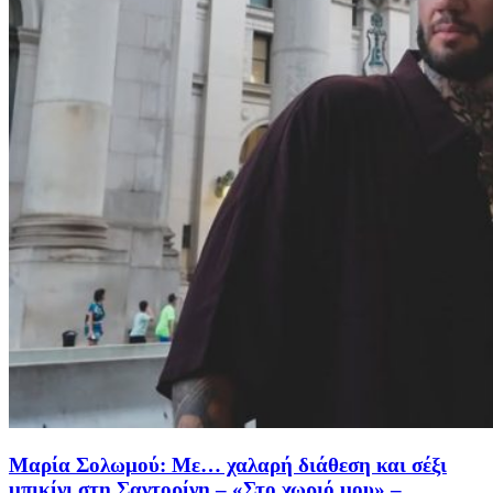
Μαρία Σολωμού: Με… χαλαρή διάθεση και σέξι
μπικίνι στη Σαντορίνη – «Στο χωριό μου» –