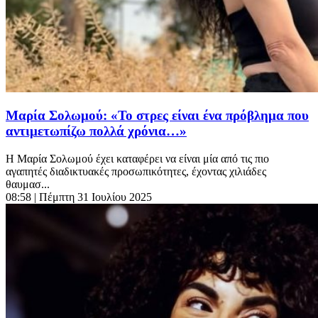
Μαρία Σολωμού: «Το στρες είναι ένα πρόβλημα που
αντιμετωπίζω πολλά χρόνια…»
Η Μαρία Σολωμού έχει καταφέρει να είναι μία από τις πιο
αγαπητές διαδικτυακές προσωπικότητες, έχοντας χιλιάδες
θαυμασ...
08:58
| Πέμπτη 31 Ιουλίου 2025