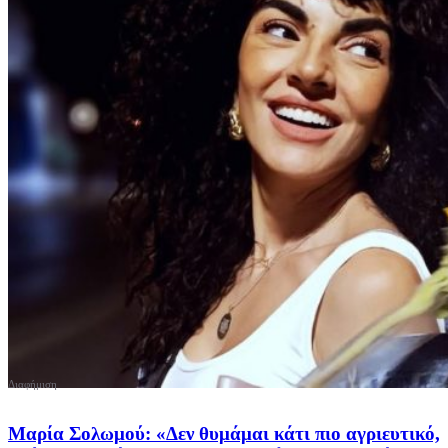
Μαρία Σολωμού: «Δεν θυμάμαι κάτι πιο αγριευτικό,