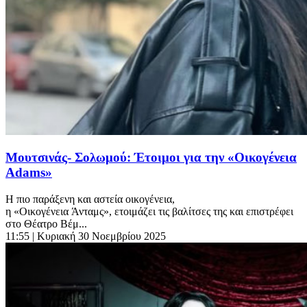
Μουτσινάς- Σολωμού: Έτοιμοι για την «Οικογένεια
Adams»
Η πιο παράξενη και αστεία οικογένεια,
η «Οικογένεια Άνταμς», ετοιμάζει τις βαλίτσες της και επιστρέφει
στο Θέατρο Βέμ...
11:55
| Κυριακή 30 Νοεμβρίου 2025