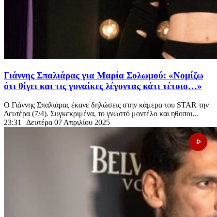
Γιάννης Σπαλιάρας για Μαρία Σολωμού: «Νομίζω
ότι θίγει και τις γυναίκες λέγοντας κάτι τέτοιο…»
O Γιάννης Σπαλιάρας έκανε δηλώσεις στην κάμερα του STAR την
Δευτέρα (7/4). Συγκεκριμένα, το γνωστό μοντέλο και ηθοποι...
23:31
| Δευτέρα 07 Απριλίου 2025