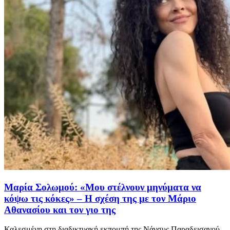
Μαρία Σολωμού: «Μου στέλνουν μηνύματα να
κόψω τις κόκες» – Η σχέση της με τον Μάριο
Αθανασίου και τον γιο της
Καλεσμένη στη διαδικτυακή εκπομπή της Νάνσυς Παραδεισανού