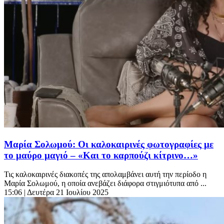
Μαρία Σολωμού: Οι καλοκαιρινές φωτογραφίες με
το μαύρο μαγιό – «Και το καρπούζι κίτρινο…»
Τις καλοκαιρινές διακοπές της απολαμβάνει αυτή την περίοδο η
Μαρία Σολωμού, η οποία ανεβάζει διάφορα στιγμιότυπα από ...
15:06
| Δευτέρα 21 Ιουλίου 2025