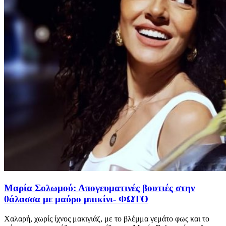
Μαρία Σολωμού: Απογευματινές βουτιές στην
θάλασσα με μαύρο μπικίνι- ΦΩΤΟ
Χαλαρή, χωρίς ίχνος μακιγιάζ, με το βλέμμα γεμάτο φως και το