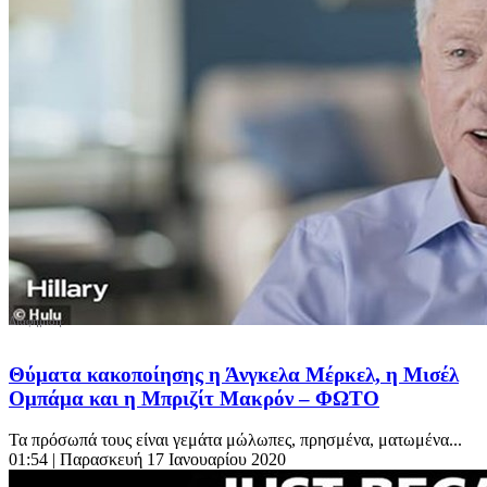
Θύματα κακοποίησης η Άνγκελα Μέρκελ, η Μισέλ
Ομπάμα και η Μπριζίτ Μακρόν – ΦΩΤΟ
Τα πρόσωπά τους είναι γεμάτα μώλωπες, πρησμένα, ματωμένα...
01:54
| Παρασκευή 17 Ιανουαρίου 2020