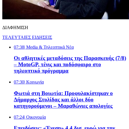
ΔΙΑΦΗΜΙΣΗ
ΤΕΛΕΥΤΑΙΕΣ ΕΙΔΗΣΕΙΣ
07:38
| Media & Τηλεοπτικά Νέα
Οι αθλητικές μεταδόσεις της Παρασκευής (7/8)
– MotoGP, τένις και ποδόσφαιρο στο
τηλεοπτικό πρόγραμμα
07:30
| Κοινωνία
Φωτιά στη Βοιωτία: Προφυλακίστηκαν ο
Δήμαρχος Στυλίδας και άλλοι δύο
κατηγορούμενοι – Μαραθώνιες απολογίες
07:24
| Oικονομία
Επενδύσεις: «Ένεση» 4,4 δισ. ευρώ για την