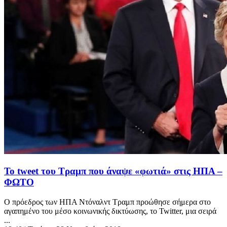
Το tweet του Τραμπ που άναψε «φωτιά» στις ΗΠΑ –
ΦΩΤΟ
O πρόεδρος των ΗΠΑ Ντόναλντ Τραμπ προώθησε σήμερα στο
αγαπημένο του μέσο κοινωνικής δικτύωσης, το Twitter, μια σειρά
...