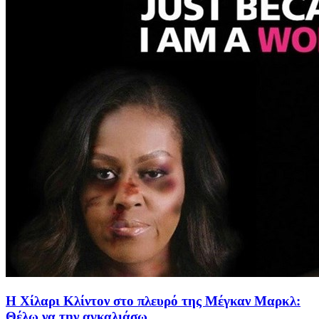
Η Χίλαρι Κλίντον στο πλευρό της Μέγκαν Μαρκλ:
Θέλω να την αγκαλιάσω