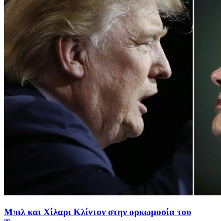
Μπιλ και Χίλαρι Κλίντον στην ορκωμοσία του