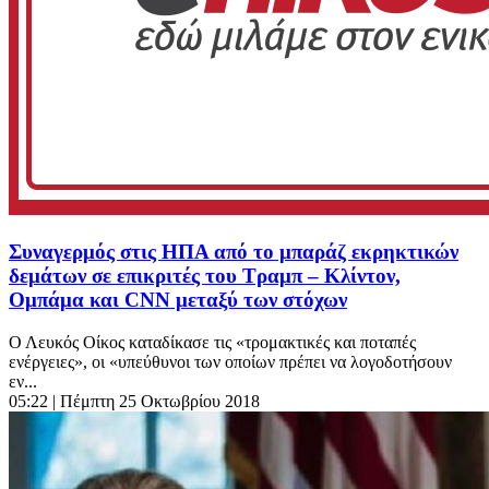
Συναγερμός στις ΗΠΑ από το μπαράζ εκρηκτικών
δεμάτων σε επικριτές του Τραμπ – Κλίντον,
Ομπάμα και CNN μεταξύ των στόχων
Ο Λευκός Οίκος καταδίκασε τις «τρομακτικές και ποταπές
ενέργειες», οι «υπεύθυνοι των οποίων πρέπει να λογοδοτήσουν
εν...
05:22
| Πέμπτη 25 Οκτωβρίου 2018