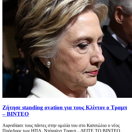
Ζήτησε standing ovation για τους Κλίντον ο Τραμπ
– ΒΙΝΤΕΟ
Αιφνιδίασε τους πάντες στην ομιλία του στο Καπιτώλιο ο νέος
Πρόεδρος των ΗΠΑ, Ντόναλντ Τραμπ... ΔΕΙΤΕ ΤΟ ΒΙΝΤΕΟ