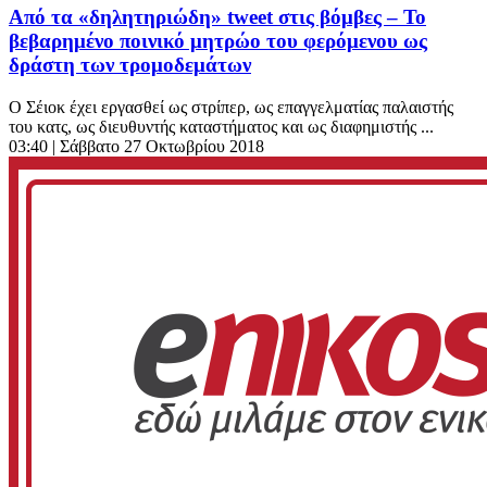
Από τα «δηλητηριώδη» tweet στις βόμβες – Το
βεβαρημένο ποινικό μητρώο του φερόμενου ως
δράστη των τρομοδεμάτων
Ο Σέιοκ έχει εργασθεί ως στρίπερ, ως επαγγελματίας παλαιστής
του κατς, ως διευθυντής καταστήματος και ως διαφημιστής ...
03:40
| Σάββατο 27 Οκτωβρίου 2018