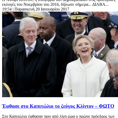
εκλογές του Νοεμβρίου του 2016, δήλωσε σήμερα... ΔΙΑΒΑ...
19:54
| Παρασκευή 20 Ιανουαρίου 2017
Έφθασε στο Καπιτώλιο το ζεύγος Κλίντον – ΦΩΤΟ
Στο Καπιτώλιο έφθασαν πριν από λίγη ώρα ο πρώην πρόεδρος των