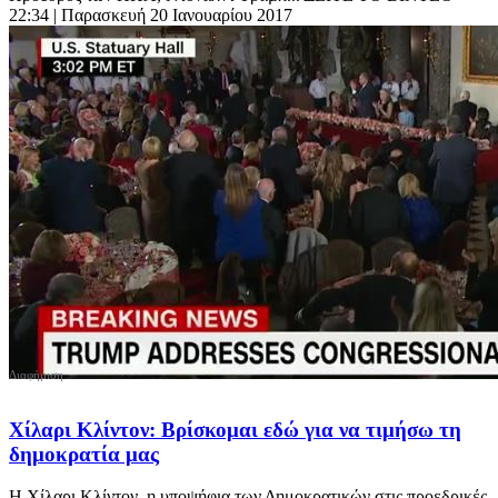
22:34
| Παρασκευή 20 Ιανουαρίου 2017
Χίλαρι Κλίντον: Βρίσκομαι εδώ για να τιμήσω τη
δημοκρατία μας
Η Χίλαρι Κλίντον, η υποψήφια των Δημοκρατικών στις προεδρικές