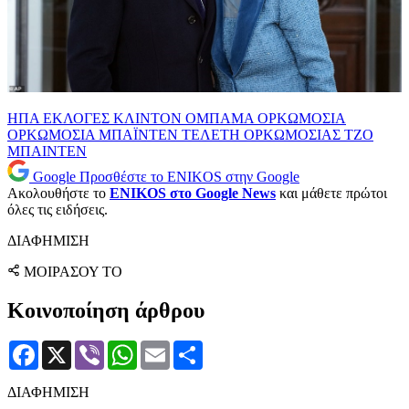
ΗΠΑ ΕΚΛΟΓΕΣ
ΚΛΙΝΤΟΝ
ΟΜΠΑΜΑ
ΟΡΚΩΜΟΣΙΑ
ΟΡΚΩΜΟΣΙΑ ΜΠΑΪΝΤΕΝ
ΤΕΛΕΤΗ ΟΡΚΩΜΟΣΙΑΣ
ΤΖΟ
ΜΠΑΙΝΤΕΝ
Google
Προσθέστε το ENIKOS στην Google
Ακολουθήστε το
ENIKOS στο Google News
και μάθετε πρώτοι
όλες τις ειδήσεις.
ΔΙΑΦΗΜΙΣΗ
ΜΟΙΡΑΣΟΥ ΤΟ
Κοινοποίηση άρθρου
Facebook
X
Viber
WhatsApp
Email
Μοιραστείτε
ΔΙΑΦΗΜΙΣΗ