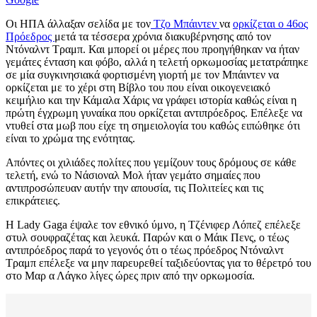
Οι ΗΠΑ άλλαξαν σελίδα με τον
Τζο Μπάιντεν
να
ορκίζεται ο 46ος
Πρόεδρος
μετά τα τέσσερα χρόνια διακυβέρνησης από τον
Ντόναλντ Τραμπ. Και μπορεί οι μέρες που προηγήθηκαν να ήταν
γεμάτες ένταση και φόβο, αλλά η τελετή ορκωμοσίας μετατράπηκε
σε μία συγκινησιακά φορτισμένη γιορτή με τον Μπάιντεν να
ορκίζεται με το χέρι στη Βίβλο του που είναι οικογενειακό
κειμήλιο και την Κάμαλα Χάρις να γράφει ιστορία καθώς είναι η
πρώτη έγχρωμη γυναίκα που ορκίζεται αντιπρόεδρος. Επέλεξε να
ντυθεί στα μωβ που είχε τη σημειολογία του καθώς ειπώθηκε ότι
είναι το χρώμα της ενότητας.
Απόντες οι χιλιάδες πολίτες που γεμίζουν τους δρόμους σε κάθε
τελετή, ενώ το Νάσιοναλ Μολ ήταν γεμάτο σημαίες που
αντιπροσώπευαν αυτήν την απουσία, τις Πολιτείες και τις
επικράτειες.
Η Lady Gaga έψαλε τον εθνικό ύμνο, η Τζένιφερ Λόπεζ επέλεξε
στυλ σουφραζέτας και λευκά. Παρών και ο Μάικ Πενς, ο τέως
αντιπρόεδρος παρά το γεγονός ότι ο τέως πρόεδρος Ντόναλντ
Τραμπ επέλεξε να μην παρευρεθεί ταξιδεύοντας για το θέρετρό του
στο Μαρ α Λάγκο λίγες ώρες πριν από την ορκωμοσία.