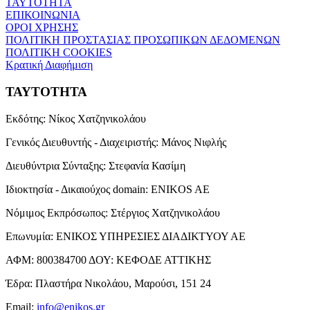
ΤΑΥΤΟΤΗΤΑ
ΕΠΙΚΟΙΝΩΝΙΑ
ΟΡΟΙ ΧΡΗΣΗΣ
ΠΟΛΙΤΙΚΗ ΠΡΟΣΤΑΣΙΑΣ ΠΡΟΣΩΠΙΚΩΝ ΔΕΔΟΜΕΝΩΝ
ΠΟΛΙΤΙΚΗ COOKIES
Κρατική Διαφήμιση
ΤΑΥΤΟΤΗΤΑ
Εκδότης:
Νίκος Χατζηνικολάου
Γενικός Διευθυντής - Διαχειριστής:
Μάνος Νιφλής
Διευθύντρια Σύνταξης:
Στεφανία Κασίμη
Ιδιοκτησία - Δικαιούχος domain:
ENIKOS AE
Νόμιμος Εκπρόσωπος:
Στέργιος Χατζηνικολάου
Επωνυμία:
ΕΝΙΚΟΣ ΥΠΗΡΕΣΙΕΣ ΔΙΑΔΙΚΤΥΟΥ ΑΕ
ΑΦΜ:
800384700
ΔΟΥ:
ΚΕΦΟΔΕ ΑΤΤΙΚΗΣ
Έδρα:
Πλαστήρα Νικολάου, Μαρούσι, 151 24
Email:
info@enikos.gr