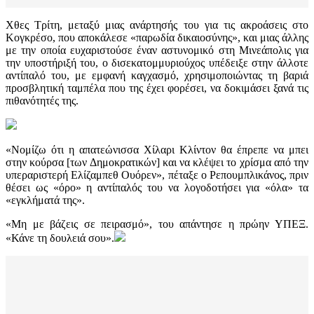
Χθες Τρίτη, μεταξύ μιας ανάρτησής του για τις ακροάσεις στο
Κογκρέσο, που αποκάλεσε «παρωδία δικαιοσύνης», και μιας άλλης
με την οποία ευχαριστούσε έναν αστυνομικό στη Μινεάπολις για
την υποστήριξή του, ο δισεκατομμυριούχος υπέδειξε στην άλλοτε
αντίπαλό του, με εμφανή καγχασμό, χρησιμοποιώντας τη βαριά
προσβλητική ταμπέλα που της έχει φορέσει, να δοκιμάσει ξανά τις
πιθανότητές της.
«Νομίζω ότι η απατεώνισσα Χίλαρι Κλίντον θα έπρεπε να μπει
στην κούρσα [των Δημοκρατικών] και να κλέψει το χρίσμα από την
υπεραριστερή Ελίζαμπεθ Ουόρεν», πέταξε ο Ρεπουμπλικάνος, πριν
θέσει ως «όρο» η αντίπαλός του να λογοδοτήσει για «όλα» τα
«εγκλήματά της».
«Μη με βάζεις σε πειρασμό», του απάντησε η πρώην ΥΠΕΞ.
«Κάνε τη δουλειά σου».