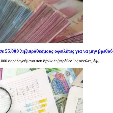
 55.000 ληξιπρόθεσμους οφειλέτες για να μην βρεθού
.000 φορολογούμενοι που έχουν ληξιπρόθεσμες οφειλές, άφ...