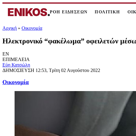
ENIKOS
.
ΡΟΗ ΕΙΔΗΣΕΩΝ
ΠΟΛΙΤΙΚΗ
ΟΙ
Αρχική
»
Oικονομία
Ηλεκτρονικό “φακέλωμα” οφειλετών μέσω… 
EN
ΕΠΙΜΕΛΕΙΑ
Εύη Κατσώλη
ΔΗΜΟΣΙΕΥΣΗ
12:53, Τρίτη 02 Αυγούστου 2022
Oικονομία