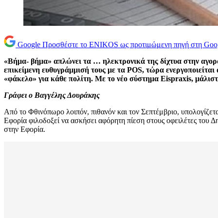
Google
Προσθέστε το ENIKOS ως προτιμώμενη πηγή στη Goo
«Βήμα- βήμα» απλώνει τα … ηλεκτρονικά της δίχτυα στην αγο
επικείμενη ευθυγράμμισή τους με τα
POS
, τώρα ενεργοποιείται
«φάκελο» για κάθε πολίτη. Με το νέο σύστημα
Eispraxis
, μάλισ
Γράφει ο Βαγγέλης Δουράκης
Από το Φθινόπωρο λοιπόν, πιθανόν και τον Σεπτέμβριο, υπολογίζετ
Εφορία φιλοδοξεί να ασκήσει αφόρητη πίεση στους οφειλέτες του Δ
στην Εφορία.