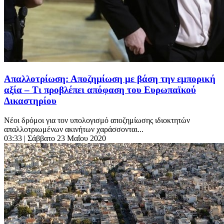
Απαλλοτρίωση: Αποζημίωση με βάση την εμπορική
αξία – Τι προβλέπει απόφαση του Ευρωπαϊκού
Δικαστηρίου
Νέοι δρόμοι για τον υπολογισμό αποζημίωσης ιδιοκτητών
απαλλοτριωμένων ακινήτων χαράσσονται...
03:33
| Σάββατο 23 Μαΐου 2020