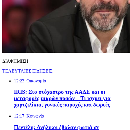
ΔΙΑΦΗΜΙΣΗ
ΤΕΛΕΥΤΑΙΕΣ ΕΙΔΗΣΕΙΣ
12:23
| Oικονομία
IRIS: Στο στόχαστρο της ΑΑΔΕ και οι
μεταφορές μικρών ποσών – Τι ισχύει για
χαρτζιλίκια, γονικές παροχές και δωρεές
12:17
| Κοινωνία
Πεντέλη: Ανήλικοι έβαλαν φωτιά σε