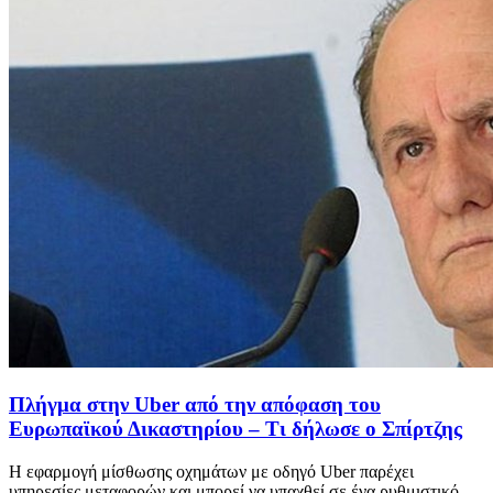
Πλήγμα στην Uber από την απόφαση του
Ευρωπαϊκού Δικαστηρίου – Τι δήλωσε ο Σπίρτζης
Η εφαρμογή μίσθωσης οχημάτων με οδηγό Uber παρέχει
υπηρεσίες μεταφορών και μπορεί να υπαχθεί σε ένα ρυθμιστικό