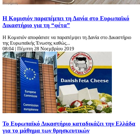
Η Κομισιόν παραπέμπει τη Δανία στο Ευρωπαϊκό
Δικαστήριο για τη “φέτα”
Η Κομισιόν αποφάσισε να παραπέμψει τη Δανία στο Δικαστήριο
της Ευρωπαϊκής Ένωσης καθώς...
08:04
| Πέμπτη 28 Νοεμβρίου 2019
Το Ευρωπαϊκό Δικαστήριο καταδικάζει την Ελλάδα
για το μάθημα των θρησκευτικών