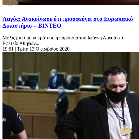
Λαγός: Ανακοίνωσε ότι προσφεύγει στο Ευρωπαϊκό
Δικαστήριο – ΒΙΝΤΕΟ
Μόλις μια ημέρα κράτησε η παρουσία του Ιωάννη Λαγού στο
Εφετείο Αθηνών...
19:51
| Τρίτη 13 Οκτωβρίου 2020