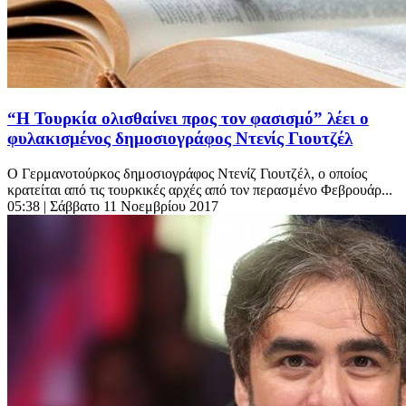
“Η Τουρκία ολισθαίνει προς τον φασισμό” λέει ο
φυλακισμένος δημοσιογράφος Ντενίς Γιουτζέλ
Ο Γερμανοτούρκος δημοσιογράφος Ντενίζ Γιουτζέλ, ο οποίος
κρατείται από τις τουρκικές αρχές από τον περασμένο Φεβρουάρ...
05:38
| Σάββατο 11 Νοεμβρίου 2017