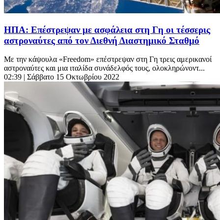
ΗΠΑ: Επέστρεψαν με ασφάλεια στη Γη οι τέσσερις
αστροναύτες από τον Διεθνή Διαστημικό Σταθμό
Με την κάψουλα «Freedom» επέστρεψαν στη Γη τρεις αμερικανοί
αστροναύτες και μια ιταλίδα συνάδελφός τους, ολοκληρώνοντ...
02:39
| Σάββατο 15 Οκτωβρίου 2022