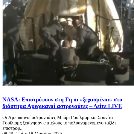
NASA: Επιστρέφουν στη Γη οι «ξεχασμένοι» στο
διάστημα Αμερικανοί αστροναύτες – Δείτε LIVE
Οι Αμερικανοί αστροναύτες Μπάρι Γουίλμορ και Σουνίτα
Γουίλιαμς ξεκίνησαν επιτέλους το πολυαναμενόμενο ταξίδι
επιστροφ...
08:49
| Τρίτη 18 Μαρτίου 2025