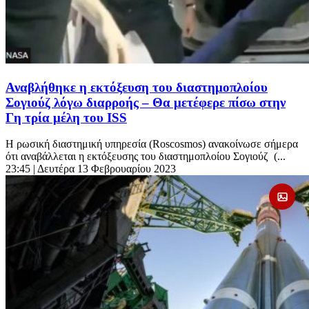
Αναβλήθηκε η εκτόξευση του διαστημοπλοίου
Σογιούζ λόγω διαρροής – Θα μετέφερε πίσω στην
Γη τρία μέλη του ISS
Η ρωσική διαστημική υπηρεσία (Roscosmos) ανακοίνωσε σήμερα
ότι αναβάλλεται η εκτόξευσης του διαστημοπλοίου Σογιούζ (...
23:45
| Δευτέρα 13 Φεβρουαρίου 2023