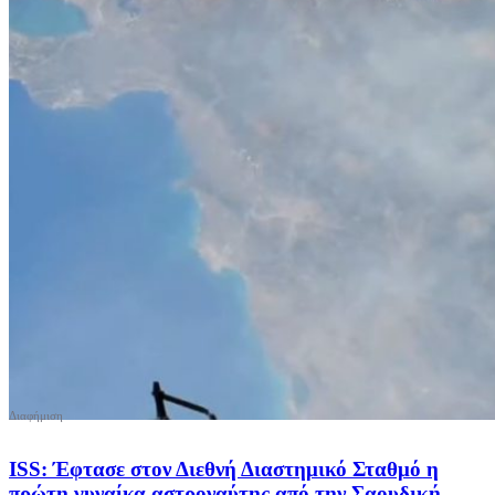
ISS: Έφτασε στον Διεθνή Διαστημικό Σταθμό η
πρώτη γυναίκα αστροναύτης από την Σαουδική