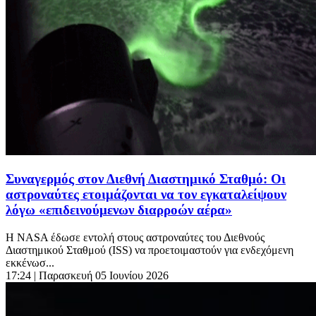
Συναγερμός στον Διεθνή Διαστημικό Σταθμό: Οι
αστροναύτες ετοιμάζονται να τον εγκαταλείψουν
λόγω «επιδεινούμενων διαρροών αέρα»
Η NASA έδωσε εντολή στους αστροναύτες του Διεθνούς
Διαστημικού Σταθμού (ISS) να προετοιμαστούν για ενδεχόμενη
εκκένωσ...
17:24
| Παρασκευή 05 Ιουνίου 2026