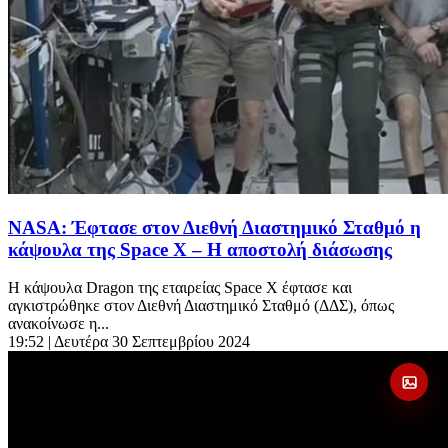
NASA: Έφτασε στον Διεθνή Διαστημικό Σταθμό η
κάψουλα της Space X – Η αποστολή διάσωσης
Η κάψουλα Dragon της εταιρείας Space X έφτασε και
αγκιστρώθηκε στον Διεθνή Διαστημικό Σταθμό (ΔΔΣ), όπως
ανακοίνωσε η...
19:52
| Δευτέρα 30 Σεπτεμβρίου 2024