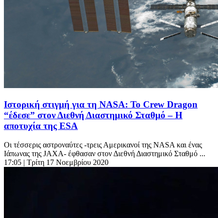
Ιστορική στιγμή για τη NASA: Το Crew Dragon
“έδεσε” στον Διεθνή Διαστημικό Σταθμό – Η
αποτυχία της ESA
Οι τέσσερις αστροναύτες -τρεις Αμερικανοί της NASA και ένας
Ιάπωνας της JAXA- έφθασαν στον Διεθνή Διαστημικό Σταθμό ...
17:05
| Τρίτη 17 Νοεμβρίου 2020