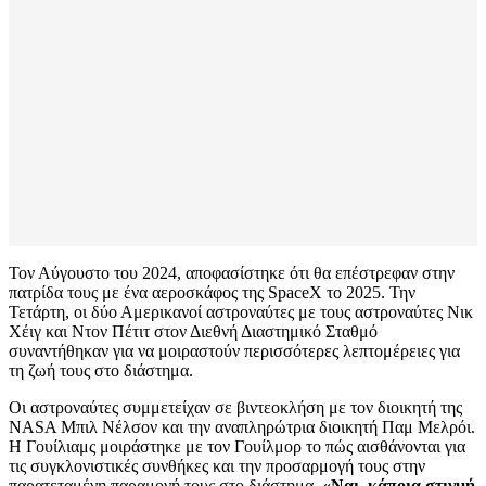
Τον Αύγουστο του 2024, αποφασίστηκε ότι θα επέστρεφαν στην
πατρίδα τους με ένα αεροσκάφος της SpaceX το 2025. Την
Τετάρτη, οι δύο Αμερικανοί αστροναύτες με τους αστροναύτες Νικ
Χέιγ και Ντον Πέτιτ στον Διεθνή Διαστημικό Σταθμό
συναντήθηκαν για να μοιραστούν περισσότερες λεπτομέρειες για
τη ζωή τους στο διάστημα.
Οι αστροναύτες συμμετείχαν σε βιντεοκλήση με τον διοικητή της
NASA Μπιλ Νέλσον και την αναπληρώτρια διοικητή Παμ Μελρόι.
Η Γουίλιαμς μοιράστηκε με τον Γουίλμορ το πώς αισθάνονται για
τις συγκλονιστικές συνθήκες και την προσαρμογή τους στην
παρατεταμένη παραμονή τους στο διάστημα.
«Ναι, κάποια στιγμή