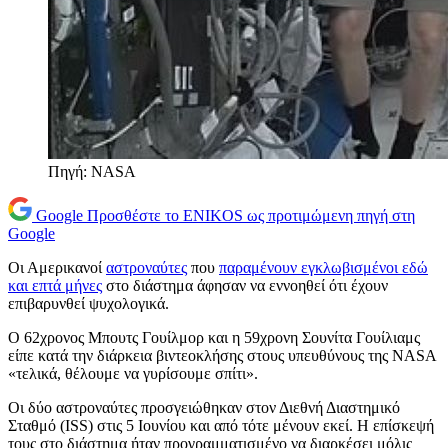
Πηγή: NASA
Google
Προσθέστε το ENIKOS ως προτιμώμενη πηγή στη
Google
Οι Αμερικανοί
αστροναύτες
που
παραμένουν εγκλωβισμένοι εδώ
και επτά μήνες
στο διάστημα άφησαν να εννοηθεί ότι έχουν
επιβαρυνθεί ψυχολογικά.
Ο 62χρονος Μπουτς Γουίλμορ και η 59χρονη Σουνίτα Γουίλιαμς
είπε κατά την διάρκεια βιντεοκλήσης στους υπευθύνους της NASA
«τελικά, θέλουμε να γυρίσουμε σπίτι».
Οι δύο αστροναύτες προσγειώθηκαν στον Διεθνή Διαστημικό
Σταθμό (ISS) στις 5 Ιουνίου και από τότε μένουν εκεί. Η επίσκεψή
τους στο διάστημα ήταν προγραμματισμένο να διαρκέσει μόλις