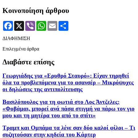
Κοινοποίηση άρθρου
Facebook
X
Viber
WhatsApp
Email
Μοιραστείτε
ΔΙΑΦΗΜΙΣΗ
Επιλεγμένα άρθρα
Διαβάστε επίσης
Γεωργιάδης για «Ερυθρό Σταυρό»: Είχαν τηρηθεί
όλα τα προβλεπόμενα για το ασανσέρ – Μικρόψυχες
οι δηλώσεις της αντιπολίτευσης
Βασιλόπουλος για τη φωτιά στο Λος Άντζελες:
«Φοβάμαι, μπορεί ανά πάσα στιγμή να πάρω τον γιο
μου και τη μητέρα του από το σπίτι»
Τραμπ και Ομπάμα τα λένε σαν δύο καλοί φίλοι – Τι
συζητούσαν στην κηδεία του Κάρτερ