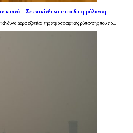
 καπνό – Σε επικίνδυνα επίπεδα η μόλυνση
ίνδυνο αέρα εξαιτίας της ατμοσφαιρικής ρύπανσης που πρ...