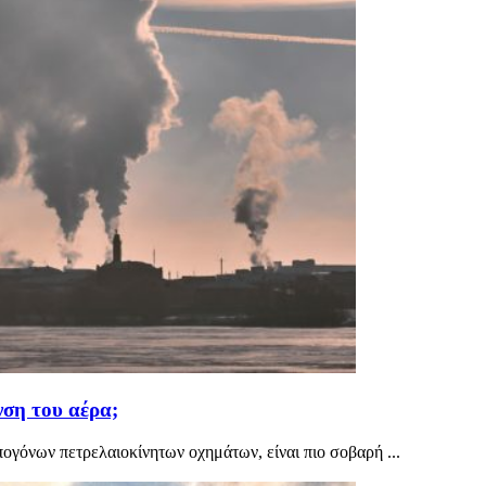
νση του αέρα;
πογόνων πετρελαιοκίνητων οχημάτων, είναι πιο σοβαρή ...