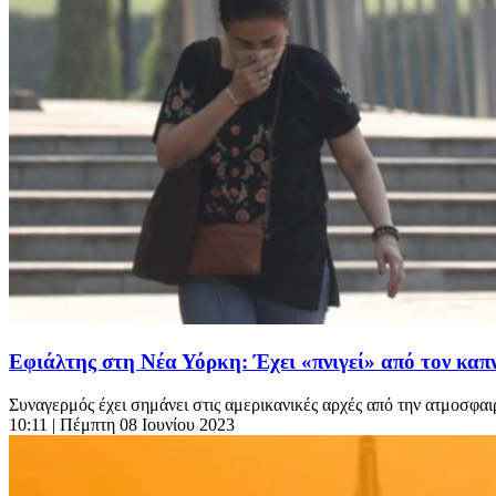
Εφιάλτης στη Νέα Υόρκη: Έχει «πνιγεί» από τον καπν
Συναγερμός έχει σημάνει στις αμερικανικές αρχές από την ατμοσφαι
10:11
| Πέμπτη 08 Ιουνίου 2023