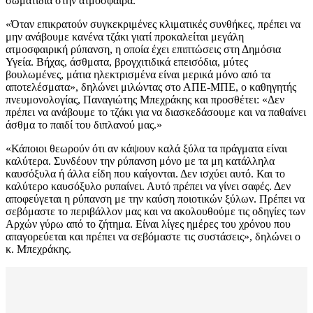
σωματίδια στην ατμόσφαιρα.
«Όταν επικρατούν συγκεκριμένες κλιματικές συνθήκες, πρέπει να
μην ανάβουμε κανένα τζάκι γιατί προκαλείται μεγάλη
ατμοσφαιρική ρύπανση, η οποία έχει επιπτώσεις στη Δημόσια
Υγεία. Βήχας, άσθματα, βρογχιτιδικά επεισόδια, μύτες
βουλωμένες, μάτια ηλεκτρισμένα είναι μερικά μόνο από τα
αποτελέσματα», δηλώνει μιλώντας στο ΑΠΕ-ΜΠΕ, ο καθηγητής
πνευμονολογίας, Παναγιώτης Μπεχράκης και προσθέτει: «Δεν
πρέπει να ανάβουμε το τζάκι για να διασκεδάσουμε και να παθαίνει
άσθμα το παιδί του διπλανού μας.»
«Κάποιοι θεωρούν ότι αν κάψουν καλά ξύλα τα πράγματα είναι
καλύτερα. Συνδέουν την ρύπανση μόνο με τα μη κατάλληλα
καυσόξυλα ή άλλα είδη που καίγονται. Δεν ισχύει αυτό. Και το
καλύτερο καυσόξυλο ρυπαίνει. Αυτό πρέπει να γίνει σαφές. Δεν
αποφεύγεται η ρύπανση με την καύση ποιοτικών ξύλων. Πρέπει να
σεβόμαστε το περιβάλλον μας και να ακολουθούμε τις οδηγίες των
Αρχών γύρω από το ζήτημα. Είναι λίγες ημέρες του χρόνου που
απαγορεύεται και πρέπει να σεβόμαστε τις συστάσεις», δηλώνει ο
κ. Μπεχράκης.