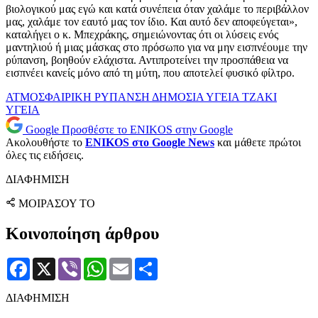
βιολογικού μας εγώ και κατά συνέπεια όταν χαλάμε το περιβάλλον
μας, χαλάμε τον εαυτό μας τον ίδιο. Και αυτό δεν αποφεύγεται»,
καταλήγει ο κ. Μπεχράκης, σημειώνοντας ότι οι λύσεις ενός
μαντηλιού ή μιας μάσκας στο πρόσωπο για να μην εισπνέουμε την
ρύπανση, βοηθούν ελάχιστα. Αντιπροτείνει την προσπάθεια να
εισπνέει κανείς μόνο από τη μύτη, που αποτελεί φυσικό φίλτρο.
ΑΤΜΟΣΦΑΙΡΙΚΗ ΡΥΠΑΝΣΗ
ΔΗΜΟΣΙΑ ΥΓΕΙΑ
ΤΖΑΚΙ
ΥΓΕΙΑ
Google
Προσθέστε το ENIKOS στην Google
Ακολουθήστε το
ENIKOS στο Google News
και μάθετε πρώτοι
όλες τις ειδήσεις.
ΔΙΑΦΗΜΙΣΗ
ΜΟΙΡΑΣΟΥ ΤΟ
Κοινοποίηση άρθρου
Facebook
X
Viber
WhatsApp
Email
Μοιραστείτε
ΔΙΑΦΗΜΙΣΗ